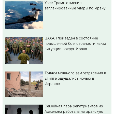
Ynet: Трамп отменил
запланированные удары по Ирану
ЦАХАЛ приведен в состояние
повышенной боеготовности из-за
ситуации вокруг Ирана
Толчки мощного землетрясения в
Египте ощущались ночью в
Израиле
Семейная пара репатриантов из
Ашкелона работала на иранскую