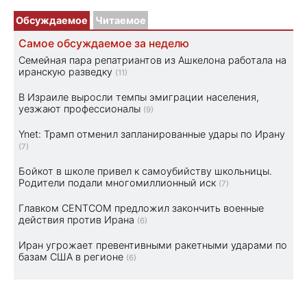
Обсуждаемое
Читаемое
Самое обсуждаемое за неделю
Семейная пара репатриантов из Ашкелона работала на
иранскую разведку
(11)
В Израиле выросли темпы эмиграции населения,
уезжают профессионалы
(9)
Ynet: Трамп отменил запланированные удары по Ирану
(7)
Бойкот в школе привел к самоубийству школьницы.
Родители подали многомиллионный иск
(7)
Главком CENTCOM предложил закончить военные
действия против Ирана
(6)
Иран угрожает превентивными ракетными ударами по
базам США в регионе
(6)