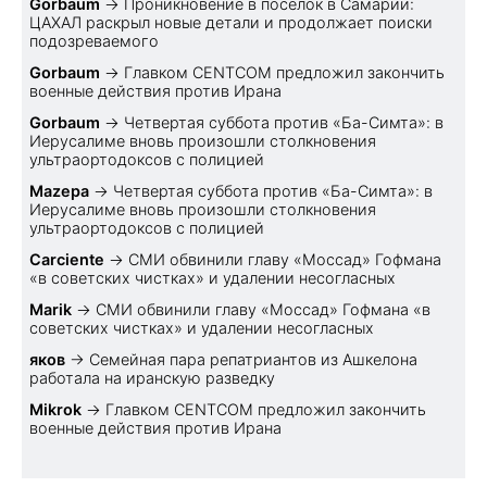
Gorbaum
→
Проникновение в поселок в Самарии:
ЦАХАЛ раскрыл новые детали и продолжает поиски
подозреваемого
Gorbaum
→
Главком CENTCOM предложил закончить
военные действия против Ирана
Gorbaum
→
Четвертая суббота против «Ба-Симта»: в
Иерусалиме вновь произошли столкновения
ультраортодоксов с полицией
Mazepa
→
Четвертая суббота против «Ба-Симта»: в
Иерусалиме вновь произошли столкновения
ультраортодоксов с полицией
Carciente
→
СМИ обвинили главу «Моссад» Гофмана
«в советских чистках» и удалении несогласных
Marik
→
СМИ обвинили главу «Моссад» Гофмана «в
советских чистках» и удалении несогласных
яков
→
Семейная пара репатриантов из Ашкелона
работала на иранскую разведку
Mikrok
→
Главком CENTCOM предложил закончить
военные действия против Ирана