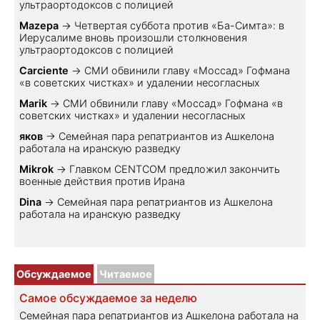
ультраортодоксов с полицией
Mazepa
→
Четвертая суббота против «Ба-Симта»: в
Иерусалиме вновь произошли столкновения
ультраортодоксов с полицией
Carciente
→
СМИ обвинили главу «Моссад» Гофмана
«в советских чистках» и удалении несогласных
Marik
→
СМИ обвинили главу «Моссад» Гофмана «в
советских чистках» и удалении несогласных
яков
→
Семейная пара репатриантов из Ашкелона
работала на иранскую разведку
Mikrok
→
Главком CENTCOM предложил закончить
военные действия против Ирана
Dina
→
Семейная пара репатриантов из Ашкелона
работала на иранскую разведку
Обсуждаемое
Читаемое
Самое обсуждаемое за неделю
Семейная пара репатриантов из Ашкелона работала на