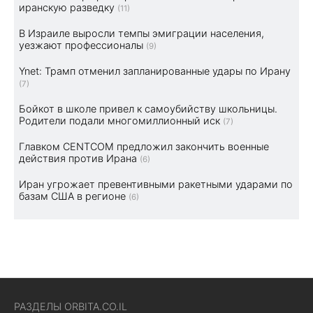
иранскую разведку
(11)
В Израиле выросли темпы эмиграции населения,
уезжают профессионалы
(9)
Ynet: Трамп отменил запланированные удары по Ирану
(7)
Бойкот в школе привел к самоубийству школьницы.
Родители подали многомиллионный иск
(7)
Главком CENTCOM предложил закончить военные
действия против Ирана
(6)
Иран угрожает превентивными ракетными ударами по
базам США в регионе
(6)
РАЗДЕЛЫ ORBITA.CO.IL