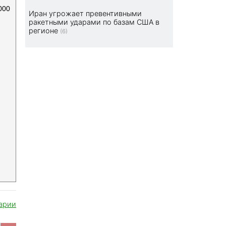
000
Иран угрожает превентивными
ракетными ударами по базам США в
регионе
(6)
арии