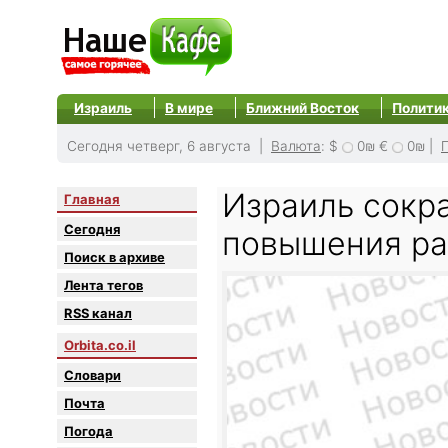
Израиль
В мире
Ближний Восток
Полити
Сегодня четверг, 6 августа |
Валюта
:
$
0₪
€
0₪
|
Израиль сокр
Главная
Сегодня
повышения ра
Поиск в архиве
Лента тегов
RSS канал
Orbita.co.il
Словари
Почта
Погода