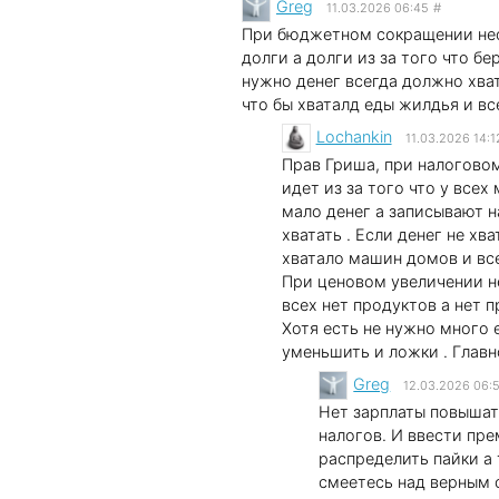
Greg
11.03.2026 06:45
#
При бюджетном сокращении необ
долги а долги из за того что бе
нужно денег всегда должно хват
что бы хваталд еды жилдья и вс
Lochankin
11.03.2026 14:1
Прав Гриша, при налогово
идет из за того что у всех
мало денег а записывают н
хватать . Если денег не хв
хватало машин домов и вс
При ценовом увеличении не
всех нет продуктов а нет п
Хотя есть не нужно много 
уменьшить и ложки . Главн
Greg
12.03.2026 06:
Нет зарплаты повышат
налогов. И ввести пре
распределить пайки а 
смеетесь над верным 