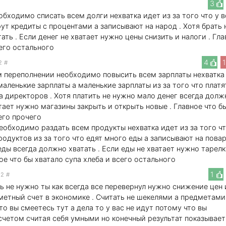
3
ходимо списать всем долги нехватка идет из за того что у в
рут кредиты с процентами а записывают на народ . Хотя брать 
ать . Если денег не хватает нужно цены снизить и налоги . Гл
его остального
4
2
#
м переполнении необходимо повысить всем зарплаты нехватка
 маленькие зарплаты а маленькие зарплаты из за того что платя
а директоров . Хотя платить не нужно мало денег всегда долж
атает нужно магазины закрыть и открыть новые . Главное что б
его прочего
обходимо раздать всем продукты нехватка идет из за того чт
родуктов из за того что едят много еды а записывают на повар
еды всегда должно хватать . Если еды не хватает нужно тарелк
ое что бы хватало супа хлеба и всего остального
1
52
#
ь не нужно ты как всегда все перевернул нужно снижение цен 
метный счет в экономике . Считать не шекелями а предметами
то вы смеетесь тут а дела то у вас не идут потому что вы
счетом считая себя умными но конечный результат показывает