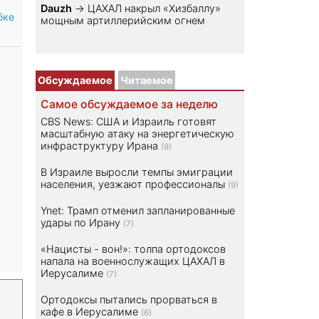
Dauzh
→
ЦАХАЛ накрыл «Хизбаллу»
бке
мощным артиллерийским огнем
Обсуждаемое
Читаемое
Самое обсуждаемое за неделю
CBS News: США и Израиль готовят
масштабную атаку на энергетическую
инфраструктуру Ирана
(9)
В Израиле выросли темпы эмиграции
населения, уезжают профессионалы
(9)
Ynet: Трамп отменил запланированные
удары по Ирану
(7)
«Нацисты - вон!»: толпа ортодоксов
напала на военнослужащих ЦАХАЛ в
Иерусалиме
(7)
Ортодоксы пытались прорваться в
кафе в Иерусалиме
(6)