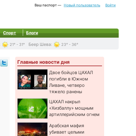
Ваш паспорт —
Новый пользователь
Войти
Спорт
Блоги
:
Беер Шева
:
21° - 31°
23° - 36°
Главные новости дня
Двое бойцов ЦАХАЛ
погибли в Южном
Ливане, четверо
тяжело ранены
ЦАХАЛ накрыл
«Хизбаллу» мощным
артиллерийским огнем
Арабская мафия
убивает целыми