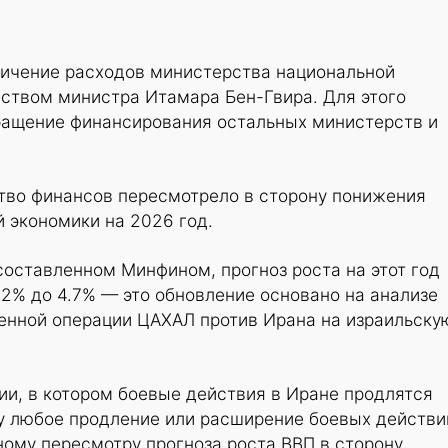
личение расходов министерства национальной
дством министра Итамара Бен-Гвира. Для этого
ращение финансирования остальных министерств и
во финансов пересмотрело в сторону понижения
й экономики на 2026 год.
составленном Минфином, прогноз роста на этот год
.2% до 4.7% — это обновление основано на анализе
енной операции ЦАХАЛ против Ирана на израильску
ии, в котором боевые действия в Иране продлятся
му любое продление или расширение боевых действи
ому пересмотру прогноза роста ВВП в сторону