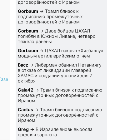
договорённостей с Ираном
Gorbaum
→
Трамп близок к
подписанию промежуточных
договорённостей с Ираном
Gorbaum
→
Двое бойцов ЦАХАЛ
погибли в Южном Ливане, четверо
тяжело ранены
Gorbaum
→
ЦАХАЛ накрыл «Хизбаллу»
мощным артиллерийским огнем
Bacz
→
Либерман обвинил Нетаниягу
в отказе от ликвидации главарей
ХАМАС и создании условий для 7
Газе
октября
Gala42
→
Трамп близок к подписанию
промежуточных договорённостей с
Ираном
Cactus
→
Трамп близок к подписанию
промежуточных договорённостей с
Ираном
Greg
→
В Израиле вновь выросла
средняя зарплата