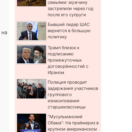
семьями: мужчину
застрелили через год
после его супруги
Бывший лидер ШАС
вернется в большую
 на
политику
Трамп близок к
подписанию
промежуточных
договорённостей с
Ираном
Полиция проводит
задержания участников
группового
изнасилования
старшеклассницы
"Мусульманский
Обама": На праймериз в
крупном американском