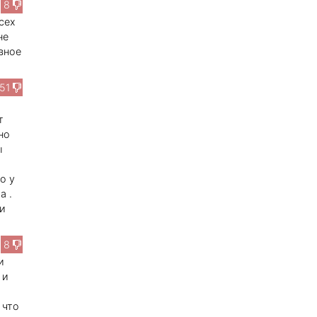
8
сех
не
авное
151
т
но
ы
о у
а .
и
8
и
 и
 что