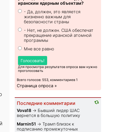
иранским ядерным объектам?
- Да, должен, это является
жизненно важным для
безопасности страны
- Нет, не должен. США обеспечат
прекращение иранской атомной
программы
Мне все равно
Голосовать!
Для просмотра результатов опроса вам нужно
проголосовать
Всего голосов: 553, комментариев 1
Страница опроса »
ю
Последние комментарии
Vova18
→
Бывший лидер ШАС
вернется в большую политику
й
Marnin51
→
Трамп близок к
подписанию промежуточных