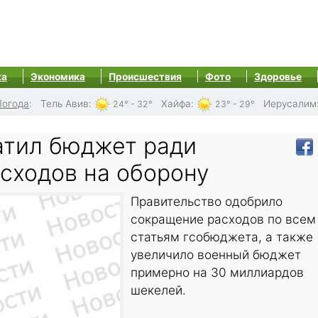
ка
Экономика
Происшествия
Фото
Здоровье
Погода
:
Тель Авив
:
Хайфа
:
Иерусалим
24° - 32°
23° - 29°
атил бюджет ради
сходов на оборону
Правительство одобрило
сокращение расходов по всем
статьям гсобюджета, а также
увеличило военный бюджет
примерно на 30 миллиардов
шекелей.