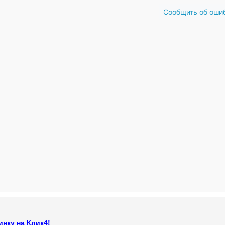
Сообщить об оши
нку на Клик4!