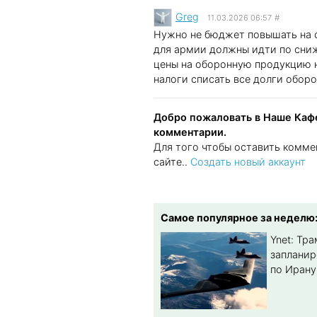
Greg
11.03.2026 06:57
#
Нужно не бюджет повышать на о
для армии должны идти по сниж
цены на оборонную продукцию 
налоги списать все долги оборо
Добро пожаловать в Наше Кафе
комментарии.
Для того чтобы оставить комме
сайте..
Создать новый аккаунт
Самое популярное за неделю
Ynet: Тр
запланир
по Ирану