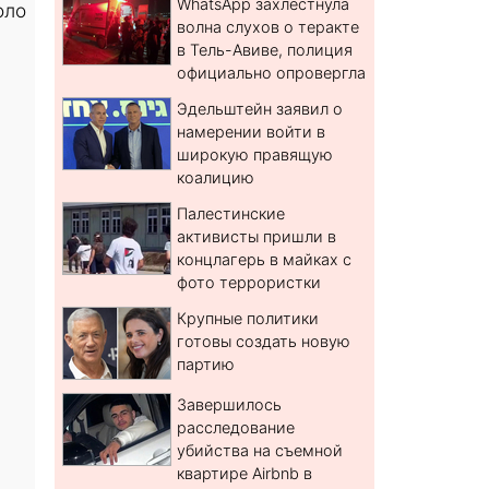
WhatsApp захлестнула
оло
волна слухов о теракте
в Тель-Авиве, полиция
официально опровергла
Эдельштейн заявил о
намерении войти в
широкую правящую
коалицию
Палестинские
активисты пришли в
концлагерь в майках с
фото террористки
Крупные политики
готовы создать новую
партию
Завершилось
расследование
убийства на съемной
квартире Airbnb в