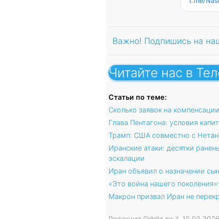
Важно! Подпишись на на
Читайте нас в Те
Статьи по теме:
Сколько заявок на компенсаци
Глава Пентагона: условия капи
Трамп: США совместно с Нетан
Иранские атаки: десятки ранен
эскалации
Иран объявил о назначении сы
«Это война нашего поколения»
Макрон призвал Иран не перек
Редакция Orbita.co.il, 10.03.202