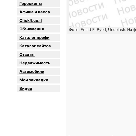
Гороскопы
Афиша и касса
Click4.co.il
Объявления
Фото: Emad El Byed, Unsplash. На 
Каталог профи
Каталог сайтов
Oтветы
Недвижимость
Автомобили
Мои закладки
Видео