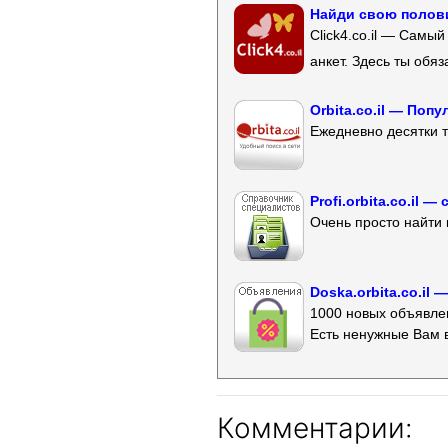
Найди свою полови
Click4.co.il — Самы
анкет. Здесь ты обя
Orbita.co.il — Поп
Ежедневно десятки т
Profi.orbita.co.il
Очень просто найти 
Doska.orbita.co.il
1000 новых объявлен
Есть ненужные Вам 
Комментарии: