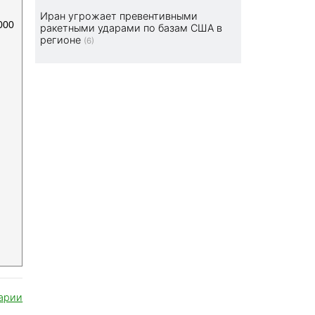
Иран угрожает превентивными
000
ракетными ударами по базам США в
регионе
(6)
арии