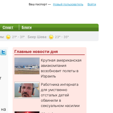
Ваш паспорт —
Новый пользователь
Войти
Спорт
Блоги
им
:
Беер Шева
:
21° - 31°
23° - 35°
Главные новости дня
Крупная американская
авиакомпания
возобновит полеты в
Израиль
т
Работника интерната
для умственно
отсталых детей
обвинили в
сексуальном насилии
 на