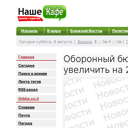
Израиль
В мире
Ближний Восток
Полити
Сегодня суббота, 8 августа |
Валюта
:
$
0₪
€
0₪
|
Оборонный бю
Главная
Сегодня
увеличить на
Поиск в архиве
Лента тегов
RSS канал
Orbita.co.il
Словари
Почта
Погода