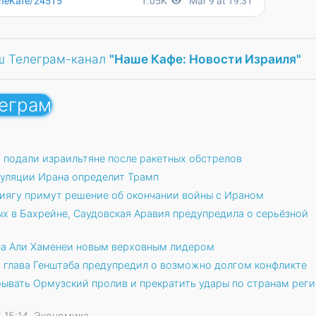
ш Телеграм-канал
"Наше Кафе: Новости Израиля"
леграм
и подали израильтяне после ракетных обстрелов
туляции Ирана определит Трамп
иягу примут решение об окончании войны с Ираном
ых в Бахрейне, Саудовская Аравия предупредила о серьёзной
на Али Хаменеи новым верховным лидером
: глава Генштаба предупредил о возможно долгом конфликте
рывать Ормузский пролив и прекратить удары по странам рег
6 15:14, Экономика