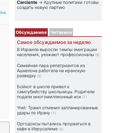
Carciente
→
Крупные политики готовы
создать новую партию
бке
Обсуждаемое
Читаемое
Самое обсуждаемое за неделю
В Израиле выросли темпы эмиграции
населения, уезжают профессионалы
(9)
Семейная пара репатриантов из
Ашкелона работала на иранскую
разведку
(8)
Бойкот в школе привел к
самоубийству школьницы. Родители
подали многомиллионный иск
(7)
Ynet: Трамп отменил запланированные
удары по Ирану
(7)
Ортодоксы пытались прорваться в
кафе в Иерусалиме
(6)