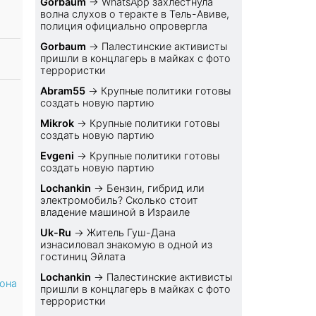
Gorbaum
→
WhatsApp захлестнула
волна слухов о теракте в Тель-Авиве,
полиция официально опровергла
Gorbaum
→
Палестинские активисты
пришли в концлагерь в майках с фото
террористки
Abram55
→
Крупные политики готовы
создать новую партию
Mikrok
→
Крупные политики готовы
создать новую партию
Evgeni
→
Крупные политики готовы
создать новую партию
Lochankin
→
Бензин, гибрид или
электромобиль? Cколько стоит
владение машиной в Израиле
Uk-Ru
→
Житель Гуш-Дана
изнасиловал знакомую в одной из
гостиниц Эйлата
Lochankin
→
Палестинские активисты
иона
пришли в концлагерь в майках с фото
террористки