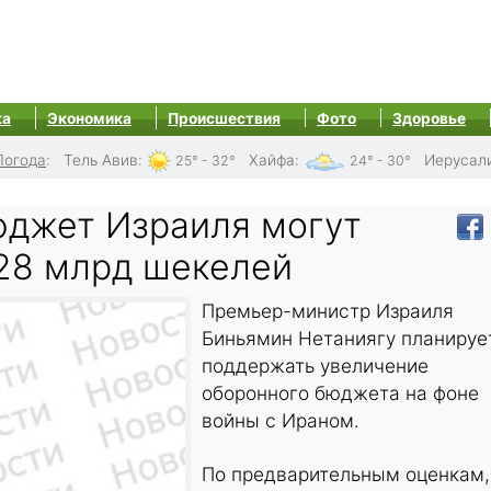
ка
Экономика
Происшествия
Фото
Здоровье
Погода
:
Тель Авив
:
Хайфа
:
Иерусал
25° - 32°
24° - 30°
джет Израиля могут
 28 млрд шекелей
Премьер-министр Израиля
Биньямин Нетаниягу планируе
поддержать увеличение
оборонного бюджета на фоне
войны с Ираном.
По предварительным оценкам,