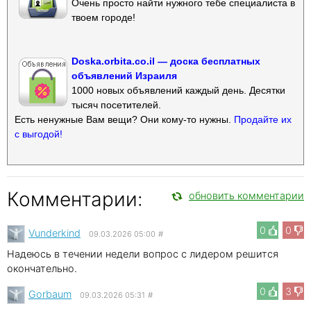
Очень просто найти нужного тебе специалиста в
твоем городе!
Doska.orbita.co.il — доска бесплатных
объявлений Израиля
1000 новых объявлений каждый день. Десятки
тысяч посетителей.
Есть ненужные Вам вещи? Они кому-то нужны.
Продайте их
с выгодой!
Комментарии:
обновить комментарии
0
0
Vunderkind
09.03.2026 05:00
#
Надеюсь в течении недели вопрос с лидером решится
окончательно.
0
3
Gorbaum
09.03.2026 05:31
#