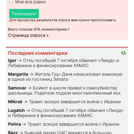
Мне все равно
Голосовать!
Для просмотра результатов опроса вам нужно проголосовать
Всего голосов: 674, комментариев 1
Страница опроса »
Последние комментарии
Igor
→
Отец погибшей 7 октября обвинил «Ликуд» и
Либермана в финансировании ХАМАС
Margarita
→
Житель Гуш-Дана изнасиловал знакомую
в одной из гостиниц Эйлата
Samovar
→
Бойкот в школе привел к самоубийству
школьницы. Родители подали многомиллионный иск
Mikrok
→
Трамп: вскоре завершится война с Ираном
Lugatch
→
Отец погибшей 7 октября обвинил «Ликуд»
и Либермана в финансировании ХАМАС
Polina
→
Трамп: вскоре завершится война с Ираном
Bacz
→
Бывший лидер ШАС вернется в большую