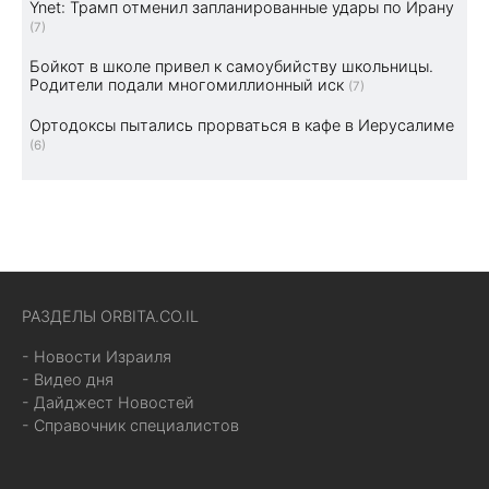
Ynet: Трамп отменил запланированные удары по Ирану
(7)
Бойкот в школе привел к самоубийству школьницы.
Родители подали многомиллионный иск
(7)
Ортодоксы пытались прорваться в кафе в Иерусалиме
(6)
РАЗДЕЛЫ ORBITA.CO.IL
- Новости Израиля
- Видео дня
- Дайджест Новостей
- Справочник специалистов