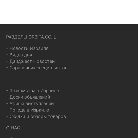
РАЗДЕЛЫ ORBITA.CO.IL
- Новости Израиля
- Видео дня
- Дайджест Новостей
- Справочник специалистов
- Знакомства в Израиле
- Доски объявлений
- Афиша выступлений
- Погода в Израиле
- Скидки и обзоры товаров
О НАС