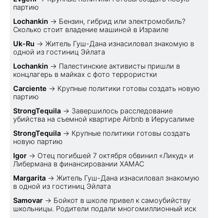
партию
Lochankin
→
Бензин, гибрид или электромобиль?
Cколько стоит владение машиной в Израиле
Uk-Ru
→
Житель Гуш-Дана изнасиловал знакомую в
одной из гостиниц Эйлата
Lochankin
→
Палестинские активисты пришли в
концлагерь в майках с фото террористки
Carciente
→
Крупные политики готовы создать новую
партию
StrongTequila
→
Завершилось расследование
убийства на съемной квартире Airbnb в Иерусалиме
StrongTequila
→
Крупные политики готовы создать
новую партию
Igor
→
Отец погибшей 7 октября обвинил «Ликуд» и
Либермана в финансировании ХАМАС
Margarita
→
Житель Гуш-Дана изнасиловал знакомую
в одной из гостиниц Эйлата
Samovar
→
Бойкот в школе привел к самоубийству
школьницы. Родители подали многомиллионный иск