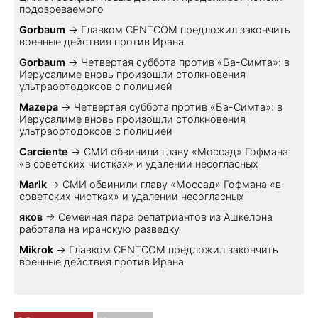
подозреваемого
Gorbaum
→
Главком CENTCOM предложил закончить
военные действия против Ирана
Gorbaum
→
Четвертая суббота против «Ба-Симта»: в
Иерусалиме вновь произошли столкновения
ультраортодоксов с полицией
Mazepa
→
Четвертая суббота против «Ба-Симта»: в
Иерусалиме вновь произошли столкновения
ультраортодоксов с полицией
Carciente
→
СМИ обвинили главу «Моссад» Гофмана
«в советских чистках» и удалении несогласных
Marik
→
СМИ обвинили главу «Моссад» Гофмана «в
советских чистках» и удалении несогласных
яков
→
Семейная пара репатриантов из Ашкелона
работала на иранскую разведку
Mikrok
→
Главком CENTCOM предложил закончить
военные действия против Ирана