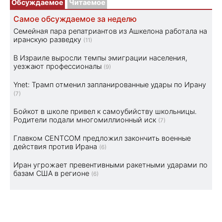
Обсуждаемое
Читаемое
Самое обсуждаемое за неделю
Семейная пара репатриантов из Ашкелона работала на
иранскую разведку
(11)
В Израиле выросли темпы эмиграции населения,
уезжают профессионалы
(9)
Ynet: Трамп отменил запланированные удары по Ирану
(7)
Бойкот в школе привел к самоубийству школьницы.
Родители подали многомиллионный иск
(7)
Главком CENTCOM предложил закончить военные
действия против Ирана
(6)
Иран угрожает превентивными ракетными ударами по
базам США в регионе
(6)