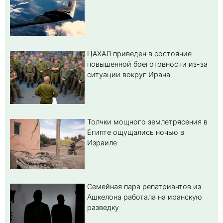
ЦАХАЛ приведен в состояние
повышенной боеготовности из-за
ситуации вокруг Ирана
Толчки мощного землетрясения в
Египте ощущались ночью в
Израиле
Семейная пара репатриантов из
Ашкелона работала на иранскую
разведку