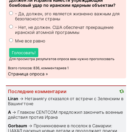
Должен ли Израиль нанести упреждающий
бомбовый удар по иранским ядерным объектам?
- Да, должен, это является жизненно важным для
безопасности страны
- Нет, не должен. США обеспечат прекращение
иранской атомной программы
Мне все равно
Голосовать!
Для просмотра результатов опроса вам нужно проголосовать
Всего голосов: 836, комментариев 1
Страница опроса »
Последние комментарии
Liran
→
Нетаниягу отказался от встречи с Зеленским в
Вашингтоне
A
→
Главком CENTCOM предложил закончить военные
действия против Ирана
Gorbaum
→
Проникновение в поселок в Самарии:
ЦАХАЛ раскрыл новые детали и продолжает поиски