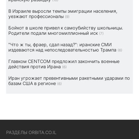
(10)
В Израиле выросли темпы эмиграции населения,
уезжают профессионалы
(9)
Бойкот в школе привел к самоубийству школьницы.
Родители подали многомиллионный иск
(7)
"Что ж ты, фраер, сдал назад?": иранские СМИ
издеваются над непоследовательностью Трампа
(6)
Главком CENTCOM предложил закончить военные
действия против Ирана
(6)
Иран угрожает превентивными ракетными ударами по
базам США в регионе
(6)
РАЗДЕЛЫ ORBITA.CO.IL