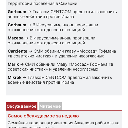
территории поселения в Самарии
Gorbaum
→
Главком CENTCOM предложил закончить
военные действия против Ирана
Gorbaum
→
В Иерусалиме вновь произошли
столкновения ортодоксов с полицией
Mazepa
→
В Иерусалиме вновь произошли
столкновения ортодоксов с полицией
Carciente
→
СМИ обвинили главу «Моссад» Гофмана
«в советских чистках» и удалении несогласных
Marik
→
СМИ обвинили главу «Моссад» Гофмана «в
советских чистках» и удалении несогласных
Mikrok
→
Главком CENTCOM предложил закончить
военные действия против Ирана
Обсуждаемое
Читаемое
Самое обсуждаемое за неделю
Семейная пара репатриантов из Ашкелона работала на
иранскую разведку