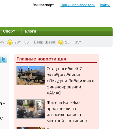
Ваш паспорт —
Новый пользователь
Войти
Спорт
Блоги
им
:
Беер Шева
:
20° - 30°
23° - 35°
Главные новости дня
Отец погибшей 7
октября обвинил
«Ликуд» и Либермана в
финансировании
ХАМАС
Жителя Бат-Яма
а»
арестовали за
изнасилование в
ре
местной гостинице