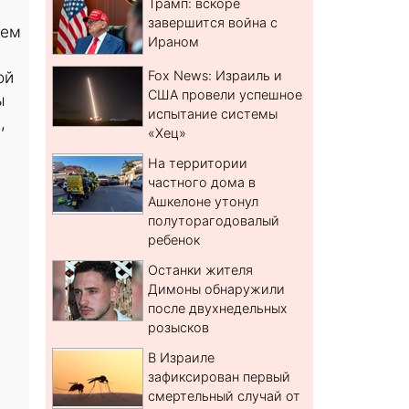
Трамп: вскоре
завершится война с
ием
Ираном
ой
Fox News: Израиль и
США провели успешное
ы
испытание системы
,
«Хец»
На территории
частного дома в
Ашкелоне утонул
полуторагодовалый
ребенок
Останки жителя
Димоны обнаружили
после двухнедельных
розысков
В Израиле
зафиксирован первый
смертельный случай от