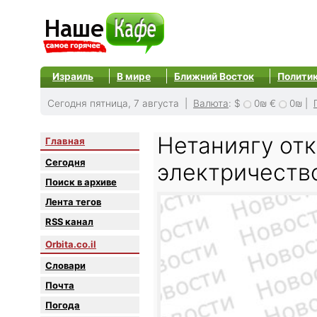
Израиль
В мире
Ближний Восток
Полити
Сегодня пятница, 7 августа |
Валюта
:
$
0₪
€
0₪
|
Нетаниягу отк
Главная
Сегодня
электричество
Поиск в архиве
Лента тегов
RSS канал
Orbita.co.il
Словари
Почта
Погода