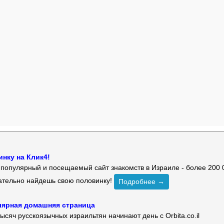
нку на Клик4!
й популярный и посещаемый сайт знакомств в Израиле - более 200 
зательно найдешь свою половинку!
Подробнее →
улярная домашняя страница
ысяч русскоязычных израильтян начинают день с Orbita.co.il