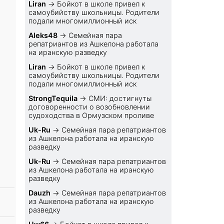
Liran
→
Бойкот в школе привел к
самоубийству школьницы. Родители
подали многомиллионный иск
Aleks48
→
Семейная пара
репатриантов из Ашкелона работала
на иранскую разведку
Liran
→
Бойкот в школе привел к
самоубийству школьницы. Родители
подали многомиллионный иск
StrongTequila
→
СМИ: достигнуты
договоренности о возобновлении
судоходства в Ормузском проливе
Uk-Ru
→
Семейная пара репатриантов
из Ашкелона работала на иранскую
разведку
Uk-Ru
→
Семейная пара репатриантов
из Ашкелона работала на иранскую
разведку
Dauzh
→
Семейная пара репатриантов
из Ашкелона работала на иранскую
разведку