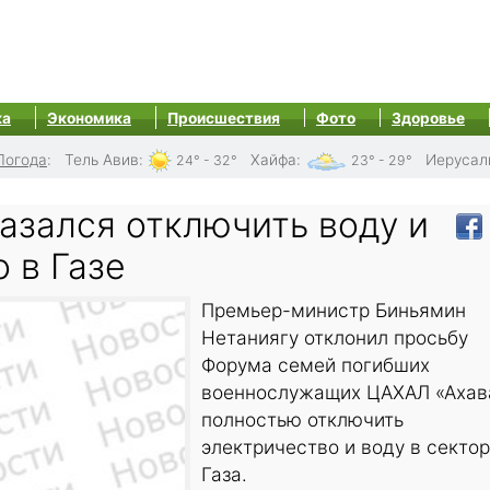
ка
Экономика
Происшествия
Фото
Здоровье
Погода
:
Тель Авив
:
Хайфа
:
Иерусал
24° - 32°
23° - 29°
азался отключить воду и
 в Газе
Премьер-министр Биньямин
Нетаниягу отклонил просьбу
Форума семей погибших
военнослужащих ЦАХАЛ «Ахав
полностью отключить
электричество и воду в секто
Газа.