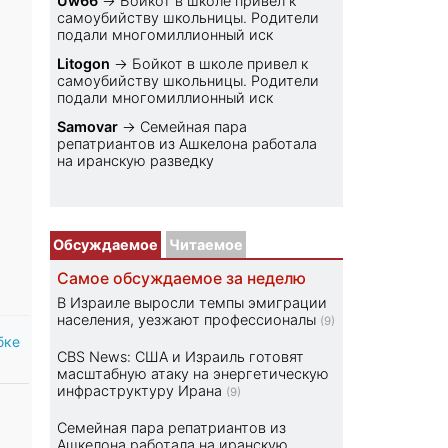
Uw66
→
Бойкот в школе привел к
самоубийству школьницы. Родители
подали многомиллионный иск
Litogon
→
Бойкот в школе привел к
самоубийству школьницы. Родители
подали многомиллионный иск
Samovar
→
Семейная пара
репатриантов из Ашкелона работала
на иранскую разведку
Обсуждаемое
Читаемое
Самое обсуждаемое за неделю
В Израиле выросли темпы эмиграции
населения, уезжают профессионалы
(9)
бке
CBS News: США и Израиль готовят
масштабную атаку на энергетическую
инфраструктуру Ирана
(9)
Семейная пара репатриантов из
Ашкелона работала на иранскую