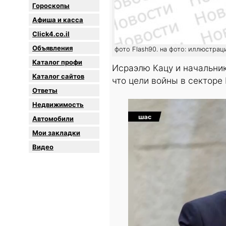
Гороскопы
Афиша и касса
Click4.co.il
Объявления
фото Flash90. на фото: иллюстрац
Каталог профи
Исраэлю Кацу и начальни
Каталог сайтов
что цели войны в секторе 
Oтветы
Недвижимость
Автомобили
Мои закладки
Видео