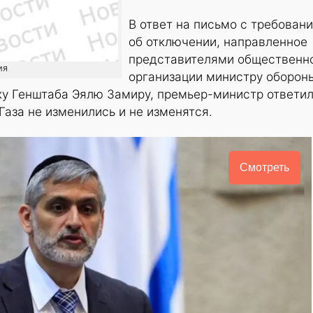
В ответ на письмо с требован
об отключении, направленное
представителями общественн
ия
организации министру оборон
ку Генштаба Эялю Замиру, премьер-министр ответил
Газа не изменились и не изменятся.
Смотреть