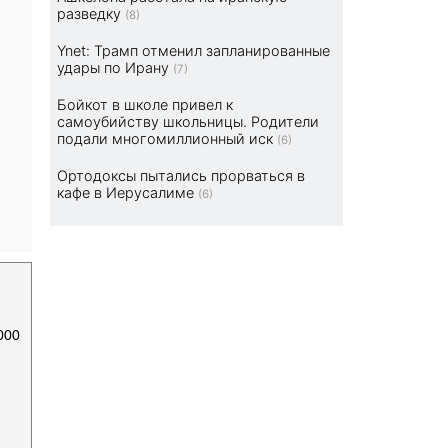
разведку
(8)
Ynet: Трамп отменил запланированные
удары по Ирану
(7)
Бойкот в школе привел к
самоубийству школьницы. Родители
подали многомиллионный иск
(6)
Ортодоксы пытались прорваться в
кафе в Иерусалиме
(6)
000