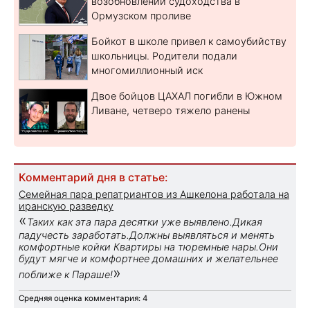
возобновлении судоходства в
Ормузском проливе
Бойкот в школе привел к самоубийству
школьницы. Родители подали
многомиллионный иск
Двое бойцов ЦАХАЛ погибли в Южном
Ливане, четверо тяжело ранены
Комментарий дня в статье:
Семейная пара репатриантов из Ашкелона работала на
иранскую разведку
«
Таких как эта пара десятки уже выявлено.Дикая
падучесть заработать.Должны выявляться и менять
комфортные койки Квартиры на тюремные нары.Они
будут мягче и комфортнее домашних и желательнее
»
поближе к Параше!
Средняя оценка комментария: 4