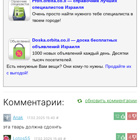
Profi.orbita.co.il — справочник лучших
специалистов Израиля
Очень просто найти нужного тебе специалиста в
твоем городе!
Doska.orbita.co.il — доска бесплатных
объявлений Израиля
1000 новых объявлений каждый день. Десятки
тысяч посетителей.
Есть ненужные Вам вещи? Они кому-то нужны.
Продайте их
с выгодой!
Комментарии:
обновить комментарии
12
6
Anak
17.02.2025 15:40
#
эта тварь должна сдохнть
7
4
Lotos55
17.02.2025 15:49
#