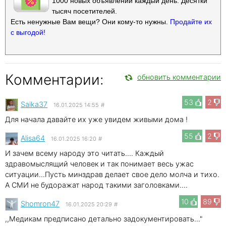
1000 новых объявлений каждый день. Десятки
тысяч посетителей.
Есть ненужные Вам вещи? Они кому-то нужны.
Продайте их
с выгодой!
Комментарии:
обновить комментарии
53
2
Saika37
16.01.2025 14:55
#
Для начала давайте их уже увидем живыми дома !
55
2
Alisa64
16.01.2025 16:20
#
И зачем всему народу это читать.... Каждый
здравомыслящий человек и так понимает весь ужас
ситуации...Пусть минздрав делает свое дело молча и тихо.
А СМИ не будоражат народ такими заголовками....
10
89
Shomron47
16.01.2025 20:29
#
,,Медикам предписано детально задокументировать..."