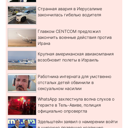
Странная авария в Иерусалиме
закончилась гибелью водителя
Главком CENTCOM предложил
закончить военные действия против
Ирана
Крупная американская авиакомпания
возобновит полеты в Израиль
Работника интерната для умственно
отсталых детей обвинили в
сексуальном насилии
WhatsApp захлестнула волна слухов о
теракте в Тель-Авиве, полиция
официально опровергла
Эдельштейн заявил о намерении войти
в широкую правящую коалицию