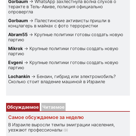
Gorbaum
→
WhatsApp захлестнула волна слухов о
теракте в Тель-Авиве, полиция официально
опровергла
Gorbaum
→
Палестинские активисты пришли в
концлагерь в майках с фото террористки
Abram55
→
Крупные политики готовы создать новую
партию
Mikrok
→
Крупные политики готовы создать новую
партию
Evgeni
→
Крупные политики готовы создать новую
партию
Lochankin
→
Бензин, гибрид или электромобиль?
Cколько стоит владение машиной в Израиле
Обсуждаемое
Читаемое
Самое обсуждаемое за неделю
В Израиле выросли темпы эмиграции населения,
уезжают профессионалы
(9)