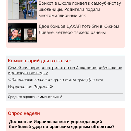
Бойкот в школе привел к самоубийству
школьницы. Родители подали
многомиллионный иск
Двое бойцов ЦАХАЛ погибли в Южном
Ливане, четверо тяжело ранены
Комментарий дня в статье:
Семейная пара репатриантов из Ашкелона работала на
иранскую разведку
«
Засланные казачки-чурка и хохлуха.Для них
»
Израиль-не Родина.
Средняя оценка комментария: 8
Опрос недели
Должен ли Израиль нанести упреждающий
бомбовый удар по иранским ядерным объектам?