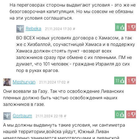
На переговорах стороны выдвигают условия - это же не
безоговорочная капитуляция. Но мы совсем не обязаны
на эти условия соглашаться.
8
1
Rebeka
21.11.2024 17:30
#
ВО ВСЕХ новых условиях договора с Хамасом, а так
же с Хизбаллой, соучастницей Хамаса и в поддержку
Хамаса должен стоять пункт -возврат всех
заложников сразу при обмене с их пленными. ПМ не
думает, что 101 человек - граждане Израиля до сих
пор в руках врагов.
11
1
Meshuryan
21.11.2024 17:02
#
Они воевали за Газу. Так что освобождение Ливанских
пленных должно быть частью освобождения наших
заложников в газе.
0
0
Gorbaum
21.11.2024 22:18
#
А мы должны выдвинуть такие условия, ни сантиметра
нашей территории,войска уйдут, Южный Ливан
немедленно занимается миротворцами и ливанской