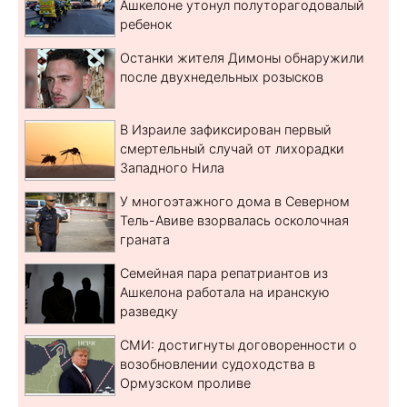
Ашкелоне утонул полуторагодовалый
ребенок
Останки жителя Димоны обнаружили
после двухнедельных розысков
В Израиле зафиксирован первый
смертельный случай от лихорадки
Западного Нила
У многоэтажного дома в Северном
Тель-Авиве взорвалась осколочная
граната
Семейная пара репатриантов из
Ашкелона работала на иранскую
разведку
СМИ: достигнуты договоренности о
возобновлении судоходства в
Ормузском проливе