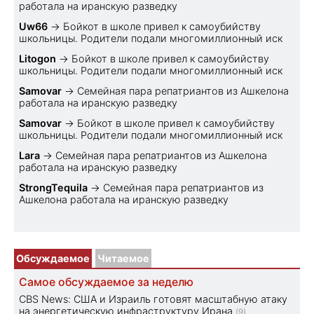
работала на иранскую разведку
Uw66
→
Бойкот в школе привел к самоубийству
школьницы. Родители подали многомиллионный иск
Litogon
→
Бойкот в школе привел к самоубийству
школьницы. Родители подали многомиллионный иск
Samovar
→
Семейная пара репатриантов из Ашкелона
работала на иранскую разведку
Samovar
→
Бойкот в школе привел к самоубийству
школьницы. Родители подали многомиллионный иск
Lara
→
Семейная пара репатриантов из Ашкелона
работала на иранскую разведку
StrongTequila
→
Семейная пара репатриантов из
Ашкелона работала на иранскую разведку
Обсуждаемое
Читаемое
Самое обсуждаемое за неделю
CBS News: США и Израиль готовят масштабную атаку
на энергетическую инфраструктуру Ирана
(9)