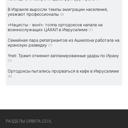
В Израиле выросли темпы эмиграции населения,
уезжают профессионалы
(9)
«Нацисты - вон!»: толпа ортодоксов напала на
военнослужащих ЦАХАЛ в Иерусалиме
(7)
Семейная пара репатриантов из Ашкелона работала на
иранскую разведку
(7)
Ynet: Трамп отменил запланированные удары по Ирану
(7)
Ортодоксы пытались прорваться в кафе в Иерусалиме
(6)
РАЗДЕЛЫ ORBITA.CO.IL