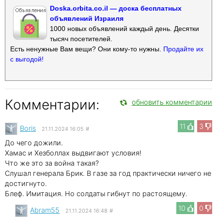
Doska.orbita.co.il — доска бесплатных
объявлений Израиля
1000 новых объявлений каждый день. Десятки
тысяч посетителей.
Есть ненужные Вам вещи? Они кому-то нужны.
Продайте их
с выгодой!
Комментарии:
обновить комментарии
11
3
Boris
21.11.2024 16:05
#
До чего дожили.
Хамас и Хезболлах выдвигают условия!
Что же это за война такая?
Слушал генерала Брик. В газе за год практически ничего не
достигнуто.
Блеф. Имитация. Но солдаты гибнут по растоящему.
10
0
Abram55
21.11.2024 16:48
#