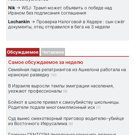
Nik
→
WSJ: Трамп может объявить о победе над
Ираном без подписания соглашения
Lochankin
→
Проверка Налоговой в Хедере : сын сжёг
документы, отец отправился в бега на 3 недели
Обсуждаемое
Читаемое
Самое обсуждаемое за неделю
Семейная пара репатриантов из Ашкелона работала на
иранскую разведку
(10)
В Израиле выросли темпы эмиграции населения,
уезжают профессионалы
(9)
Бойкот в школе привел к самоубийству школьницы.
Родители подали многомиллионный иск
(7)
Суд вынес смехотворный приговор водителю-убийце
из Восточного Иерусалима
(6)
Главком CENTCOM предложил закончить военные