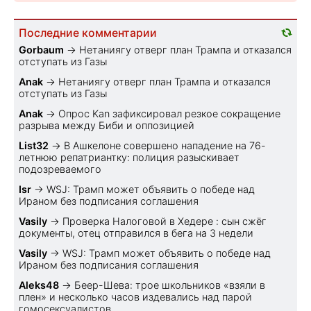
Последние комментарии
Gorbaum
→
Нетаниягу отверг план Трампа и отказался
отступать из Газы
Anak
→
Нетаниягу отверг план Трампа и отказался
отступать из Газы
Anak
→
Опрос Kan зафиксировал резкое сокращение
разрыва между Биби и оппозицией
List32
→
В Ашкелоне совершено нападение на 76-
летнюю репатриантку: полиция разыскивает
подозреваемого
Isr
→
WSJ: Трамп может объявить о победе над
Ираном без подписания соглашения
Vasily
→
Проверка Налоговой в Хедере : сын сжёг
документы, отец отправился в бега на 3 недели
Vasily
→
WSJ: Трамп может объявить о победе над
Ираном без подписания соглашения
Aleks48
→
Беер-Шева: трое школьников «взяли в
плен» и несколько часов издевались над парой
гомосексуалистов