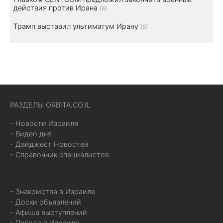
действия против Ирана
(6)
Трамп выставил ультиматум Ирану
(5)
РАЗДЕЛЫ ORBITA.CO.IL
- Новости Израиля
- Видео дня
- Дайджест Новостей
- Справочник специалистов
- Знакомства в Израиле
- Доски объявлений
- Афиша выступлений
- Погода в Израиле