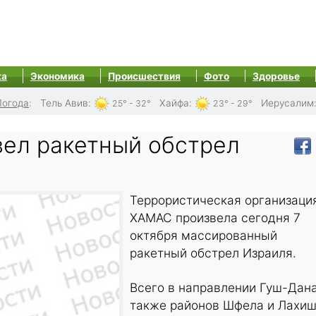
ка
Экономика
Происшествия
Фото
Здоровье
Погода
:
Тель Авив
:
Хайфа
:
Иерусалим
25° - 32°
23° - 29°
ел ракетный обстрел
Террористическая организаци
ХАМАС произвела сегодня 7
октября массированный
ракетный обстрел Израиля.
Всего в направлении Гуш-Дана
также районов Шфела и Лахи