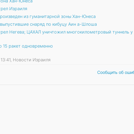
йона Хан-Юнеса
трел Израиля
произведен из гуманитарной зоны Хан-Юнеса
 выпустившие снаряд по кибуцу Аин а-Шлоша
трел Негева; ЦАХАЛ уничтожил многокилометровый туннель у
 15 ракет одновременно
4 13:41, Новости Израиля
Сообщить об оши