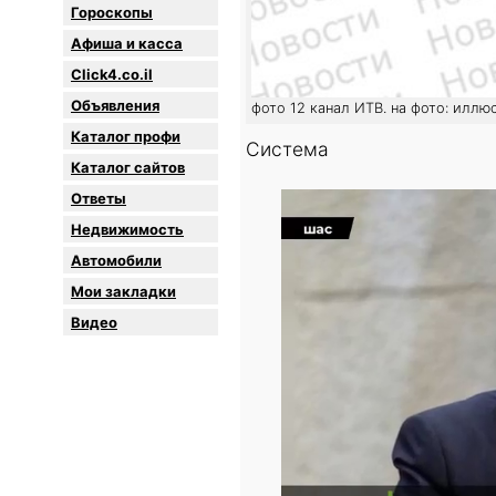
Гороскопы
Афиша и касса
Click4.co.il
Объявления
фото 12 канал ИТВ. на фото: иллю
Каталог профи
Система
Каталог сайтов
Oтветы
Недвижимость
Автомобили
Мои закладки
Видео