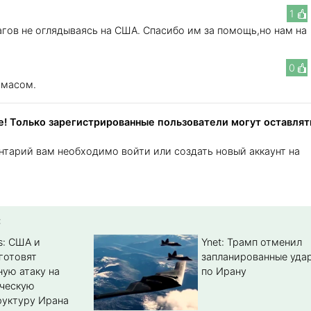
1
ов не оглядываясь на США. Спасибо им за помощь,но нам на
0
амасом.
! Только зарегистрированные пользователи могут оставлят
нтарий вам необходимо войти или создать новый аккаунт на
:
s: США и
Ynet: Трамп отменил
готовят
запланированные уда
ую атаку на
по Ирану
ическую
уктуру Ирана