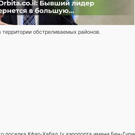
а территории обстреливаемых районов.
о поселка Кфар-Хабад (у аэропорта имени Бен-Гури