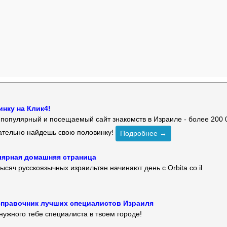
нку на Клик4!
й популярный и посещаемый сайт знакомств в Израиле - более 200 
зательно найдешь свою половинку!
Подробнее →
улярная домашняя страница
ысяч русскоязычных израильтян начинают день с Orbita.co.il
 — справочник лучших специалистов Израиля
нужного тебе специалиста в твоем городе!