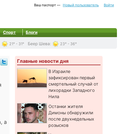
Ваш паспорт —
Новый пользователь
Войти
Спорт
Блоги
:
Беер Шева
:
21° - 31°
23° - 36°
Главные новости дня
В Израиле
зафиксирован первый
смертельный случай от
я
лихорадки Западного
Нила
Останки жителя
Димоны обнаружили
после двухнедельных
, а
розысков
ш