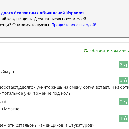
 — доска бесплатных объявлений Израиля
ий каждый день. Десятки тысяч посетителей.
вещи? Они кому-то нужны.
Продайте их с выгодой!
обновить коммент
3
уймутся....
3
восстают,десяток уничтожишь,на смену сотня встаёт..и как эт
о тотальное уничтожение,под ноль
0
59
#
 в Москве
1
леем эти батальоны каменщиков и штукатуров?