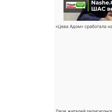
«Цева Адом» сработала н
Двое жителей религиозног