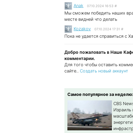
Anak
07.10.2024 16:53
#
Мы сможем победить наших враг
месте видней что делать
Kozakov
07.10.2024 17:31
#
Пока не удается справиться с Х
Добро пожаловать в Наше Кафе
комментарии.
Для того чтобы оставить комме
сайте..
Создать новый аккаунт
Самое популярное за неделю
CBS New
Израиль 
масштабн
энергет
инфрастр