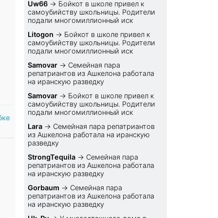
Uw66
→
Бойкот в школе привел к
самоубийству школьницы. Родители
подали многомиллионный иск
Litogon
→
Бойкот в школе привел к
самоубийству школьницы. Родители
подали многомиллионный иск
Samovar
→
Семейная пара
репатриантов из Ашкелона работала
на иранскую разведку
Samovar
→
Бойкот в школе привел к
самоубийству школьницы. Родители
подали многомиллионный иск
бке
Lara
→
Семейная пара репатриантов
из Ашкелона работала на иранскую
разведку
StrongTequila
→
Семейная пара
репатриантов из Ашкелона работала
на иранскую разведку
Gorbaum
→
Семейная пара
репатриантов из Ашкелона работала
на иранскую разведку