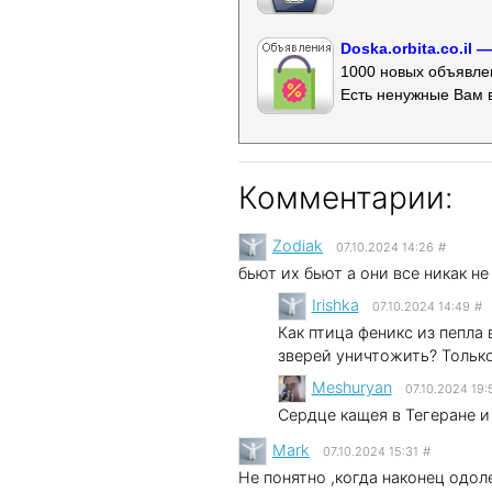
Doska.orbita.co.il
1000 новых объявлен
Есть ненужные Вам 
Комментарии:
Zodiak
07.10.2024 14:26
#
бьют их бьют а они все никак не 
Irishka
07.10.2024 14:49
#
Как птица феникс из пепла 
зверей уничтожить? Тольк
Meshuryan
07.10.2024 19:
Сердце кащея в Тегеране и
Mark
07.10.2024 15:31
#
Не понятно ,когда наконец одо