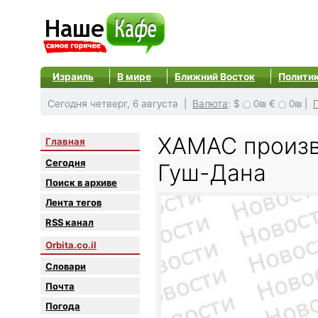
Израиль
В мире
Ближний Восток
Полити
Сегодня четверг, 6 августа |
Валюта
:
$
0₪
€
0₪
|
ХАМАС произв
Главная
Сегодня
Гуш-Дана
Поиск в архиве
Лента тегов
RSS канал
Orbita.co.il
Словари
Почта
Погода