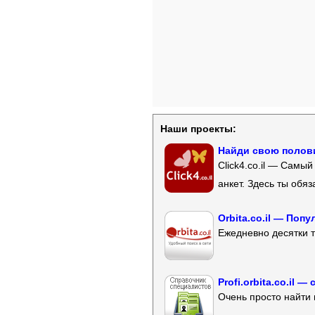
Наши проекты:
Найди свою полови
Click4.co.il — Самы
анкет. Здесь ты обя
Orbita.co.il — Поп
Ежедневно десятки т
Profi.orbita.co.il
Очень просто найти 