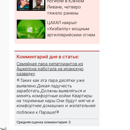
погибли в Южном
Ливане, четверо
тяжело ранены
ЦАХАЛ накрыл
«Хизбаллу» мощным
артиллерийским огнем
Комментарий дня в статье:
Семейная пара репатриантов из
Ашкелона работала на иранскую
разведку
«
Таких как эта пара десятки уже
выявлено.Дикая падучесть
заработать.Должны выявляться и
менять комфортные койки Квартиры
на тюремные нары.Они будут мягче и
комфортнее домашних и желательнее
»
поближе к Параше!
Средняя оценка комментария: 3
он)