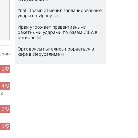
Ynet: Трамп отменил запланированные
удары по Ирану
(7)
Иран угрожает превентивными
ракетными ударами по базам США в
регионе
(6)
Ортодоксы пытались прорваться в
арии
кафе в Иерусалиме
(6)
0
4
их
0
0