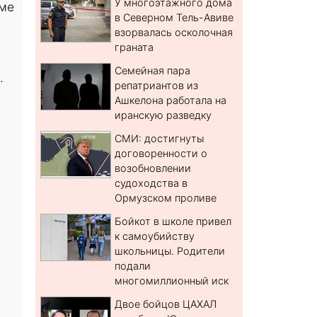
У многоэтажного дома
оме
в Северном Тель-Авиве
взорвалась осколочная
граната
Семейная пара
.
репатриантов из
Ашкелона работала на
иранскую разведку
СМИ: достигнуты
договоренности о
возобновлении
судоходства в
Ормузском проливе
Бойкот в школе привел
к самоубийству
школьницы. Родители
подали
многомиллионный иск
Двое бойцов ЦАХАЛ