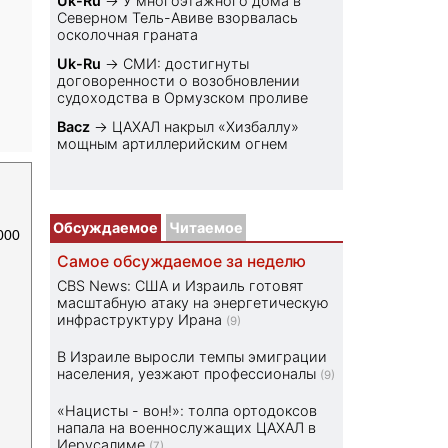
Uk-Ru
→
У многоэтажного дома в
Северном Тель-Авиве взорвалась
осколочная граната
Uk-Ru
→
СМИ: достигнуты
договоренности о возобновлении
судоходства в Ормузском проливе
Bacz
→
ЦАХАЛ накрыл «Хизбаллу»
мощным артиллерийским огнем
Обсуждаемое
Читаемое
000
Самое обсуждаемое за неделю
CBS News: США и Израиль готовят
масштабную атаку на энергетическую
инфраструктуру Ирана
(9)
В Израиле выросли темпы эмиграции
населения, уезжают профессионалы
(9)
«Нацисты - вон!»: толпа ортодоксов
напала на военнослужащих ЦАХАЛ в
Иерусалиме
(7)