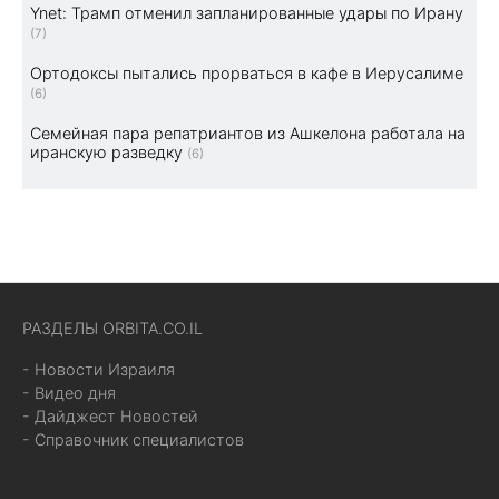
Ynet: Трамп отменил запланированные удары по Ирану
(7)
Ортодоксы пытались прорваться в кафе в Иерусалиме
(6)
Семейная пара репатриантов из Ашкелона работала на
иранскую разведку
(6)
РАЗДЕЛЫ ORBITA.CO.IL
- Новости Израиля
- Видео дня
- Дайджест Новостей
- Справочник специалистов