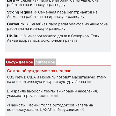
Lara
→
Семейная пара репатриантов из Ашкелона
работала на иранскую разведку
StrongTequila
→
Семейная пара репатриантов из
Ашкелона работала на иранскую разведку
Gorbaum
→
Семейная пара репатриантов из Ашкелона
работала на иранскую разведку
Uk-Ru
→
У многоэтажного дома в Северном Тель-
Авиве взорвалась осколочная граната
Обсуждаемое
Читаемое
Самое обсуждаемое за неделю
CBS News: США и Израиль готовят масштабную атаку
на энергетическую инфраструктуру Ирана
(9)
В Израиле выросли темпы эмиграции населения,
уезжают профессионалы
(9)
«Нацисты - вон!»: толпа ортодоксов напала на
военнослужащих ЦАХАЛ в Иерусалиме
(7)