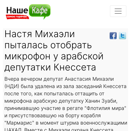
Настя Михаэли
пыталась отобрать
микрофон у арабской
депутатки Кнессета
Вчера вечером депутат Анастасия Михаэли
(НДИ) была удалена из зала заседаний Кнессета
после того, как попыталась оттащить от
микрофона арабскую депутатку Ханин Зуаби,
принимавшую участие в регате "Флотилия мира"
и присутствовавшую на борту корабля
"Мармарис" в момент штурма военнослужащими
ЦАХАЛ. Вместе с Михаэли охрана Кнессета