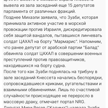
вывела из зала заседаний еще 15 депутатов
парламента от различных фракций.
Позднее Михаэли заявила, что Зуаби, которая
принимала активное участие в морской
провокации против Израиля, дискредитировала
себя защитой вандалов, пытавшихся линчевать
солдат ЦАХАЛ на борту "Мармарис". Напомним,
что ранее депутат от арабской партии "Балад"
обвиняла солдат ЦАХАЛ в совершении военных
преступлений против правозащитников,
находившихся на борту судна.
После того как Зуаби поднялась на трибуну в
зале заседаний Кнессета начались беспорядки,
сопровождавшиеся криками, ругательствами и
взаимными обвинениями. Лишь по счастливой
случайности происходящее не переросло в
массовую драку, отмечает портал NRG.
Депутат Мири Регев ("Кадима") назвала Зуаби