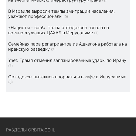
(9)
В Израиле выросли темпы эмиграции населения,
уезжают профессионалы
(9)
«Нацисты - вон!»: толпа ортодоксов напала на
военнослужащих ЦАХАЛ в Иерусалиме
(7)
Семейная пара репатриантов из Ашкелона работала на
иранскую разведку
(7)
Ynet: Трамп отменил запланированные удары по Ирану
(7)
Ортодоксы пытались прорваться в кафе в Иерусалиме
(6)
РАЗДЕЛЫ ORBITA.CO.IL