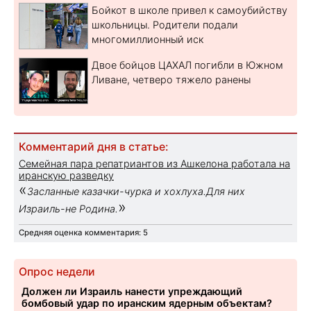
Бойкот в школе привел к самоубийству
школьницы. Родители подали
многомиллионный иск
Двое бойцов ЦАХАЛ погибли в Южном
Ливане, четверо тяжело ранены
Комментарий дня в статье:
Семейная пара репатриантов из Ашкелона работала на
иранскую разведку
«
Засланные казачки-чурка и хохлуха.Для них
»
Израиль-не Родина.
Средняя оценка комментария: 5
Опрос недели
Должен ли Израиль нанести упреждающий
бомбовый удар по иранским ядерным объектам?