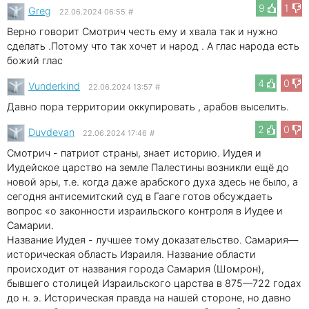
9
1
Greg
22.06.2024 06:55
#
Верно говорит Смотрич честь ему и хвала так и нужно
сделать .Потому что так хочет и народ . А глас народа есть
божий глас
4
0
Vunderkind
22.06.2024 13:57
#
Давно пора территории оккупировать , арабов выселить.
2
0
Duvdevan
22.06.2024 17:46
#
Смотрич - патриот страны, знает историю. Иудея и
Иудейское царство на земле Палестины возникли ещё до
новой эры, т.е. когда даже арабского духа здесь не было, а
сегодня антисемитский суд в Гааге готов обсуждаеть
вопрос «о законности израильского контроля в Иудее и
Самарии.
Название Иудея - лучшее тому доказательство. Самария—
историческая область Израиля. Название области
происходит от названия города Самария (Шомрон),
бывшего столицей Израильского царства в 875—722 годах
до н. э. Историческая правда на нашей стороне, но давно