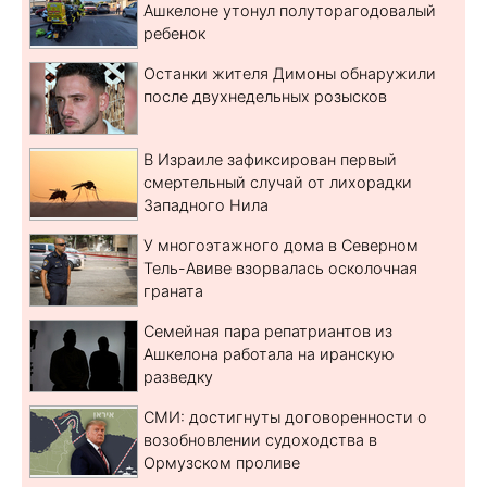
Ашкелоне утонул полуторагодовалый
ребенок
Останки жителя Димоны обнаружили
после двухнедельных розысков
В Израиле зафиксирован первый
смертельный случай от лихорадки
Западного Нила
У многоэтажного дома в Северном
Тель-Авиве взорвалась осколочная
граната
Семейная пара репатриантов из
Ашкелона работала на иранскую
разведку
СМИ: достигнуты договоренности о
возобновлении судоходства в
Ормузском проливе