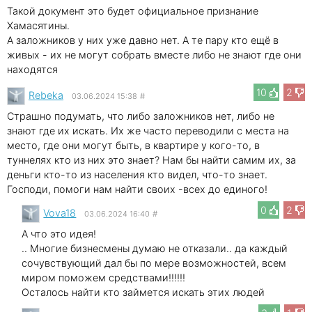
Такой документ это будет официальное признание
Хамасятины.
А заложников у них уже давно нет. А те пару кто ещё в
живых - их не могут собрать вместе либо не знают где они
находятся
10
2
Rebeka
03.06.2024 15:38
#
Страшно подумать, что либо заложников нет, либо не
знают где их искать. Их же часто переводили с места на
место, где они могут быть, в квартире у кого-то, в
туннелях кто из них это знает? Нам бы найти самим их, за
деньги кто-то из населения кто видел, что-то знает.
Господи, помоги нам найти своих -всех до единого!
0
2
Vova18
03.06.2024 16:40
#
А что это идея!
.. Многие бизнесмены думаю не отказали.. да каждый
сочувствующий дал бы по мере возможностей, всем
миром поможем средствами!!!!!!
Осталось найти кто займется искать этих людей