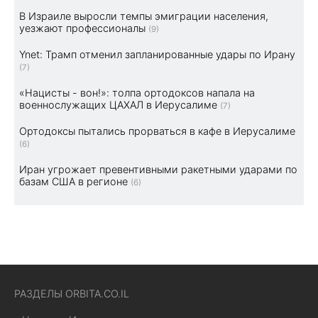
В Израиле выросли темпы эмиграции населения,
уезжают профессионалы
(9)
Ynet: Трамп отменил запланированные удары по Ирану
(7)
«Нацисты - вон!»: толпа ортодоксов напала на
военнослужащих ЦАХАЛ в Иерусалиме
(7)
Ортодоксы пытались прорваться в кафе в Иерусалиме
(6)
Иран угрожает превентивными ракетными ударами по
базам США в регионе
(6)
РАЗДЕЛЫ ORBITA.CO.IL