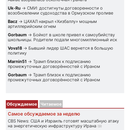
Uk-Ru
→
СМИ: достигнуты договоренности о
возобновлении судоходства в Ормузском проливе
Bacz
→
ЦАХАЛ накрыл «Хизбаллу» мощным
артиллерийским огнем
Gorbaum
→
Бойкот в школе привел к самоубийству
школьницы. Родители подали многомиллионный иск
Vova18
→
Бывший лидер ШАС вернется в большую
политику
Marnin51
→
Трамп близок к подписанию
промежуточных договорённостей с Ираном
Gorbaum
→
Трамп близок к подписанию
промежуточных договорённостей с Ираном
Обсуждаемое
Читаемое
Самое обсуждаемое за неделю
CBS News: США и Израиль готовят масштабную атаку
на энергетическую инфраструктуру Ирана
(9)