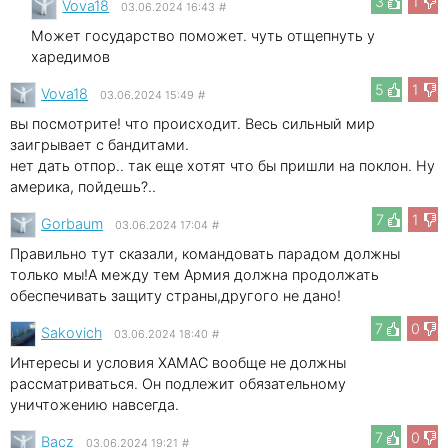
3
1
Vova18
03.06.2024 16:43
#
Может государство поможет. чуть отщепнуть у
харедимов
5
1
Vova18
03.06.2024 15:49
#
вы посмотрите! что происходит. Весь сильный мир
заигрывает с бандитами.
нет дать отпор.. так еще хотят что бы пришли на поклон. Ну
америка, пойдешь?..
7
1
Gorbaum
03.06.2024 17:04
#
Правильно тут сказали, командовать парадом должны
только мы!А между тем Армия должна продолжать
обеспечивать защиту страны,другого не дано!
7
0
Sakovich
03.06.2024 18:40
#
Интересы и условия ХАМАС вообще не должны
рассматриваться. Он подлежит обязательному
уничтожению навсегда.
7
0
Bacz
03.06.2024 19:21
#