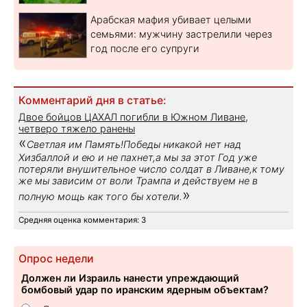
Арабская мафия убивает целыми
семьями: мужчину застрелили через
год после его супруги
Комментарий дня в статье:
Двое бойцов ЦАХАЛ погибли в Южном Ливане,
четверо тяжело ранены
«
Светлая им Память!Победы никакой нет над
Хизбаллой и ею и не пахнет,а мы за этот Год уже
потеряли внушительное число солдат в Ливане,к тому
же мы зависим от воли Трампа и действуем не в
»
полную мощь как того бы хотели.
Средняя оценка комментария: 3
Опрос недели
Должен ли Израиль нанести упреждающий
бомбовый удар по иранским ядерным объектам?