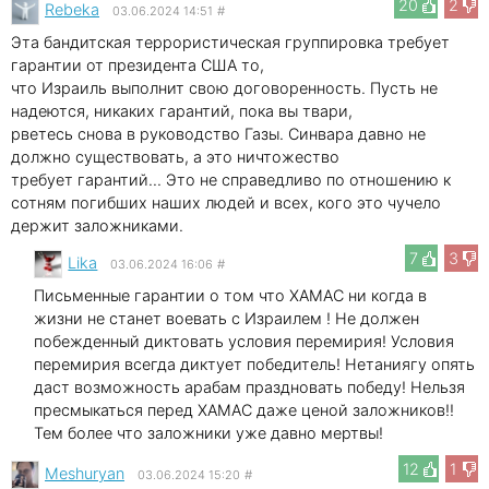
20
2
Rebeka
03.06.2024 14:51
#
Эта бандитская террористическая группировка требует
гарантии от президента США то,
что Израиль выполнит свою договоренность. Пусть не
надеются, никаких гарантий, пока вы твари,
рветесь снова в руководство Газы. Синвара давно не
должно существовать, а это ничтожество
требует гарантий... Это не справедливо по отношению к
сотням погибших наших людей и всех, кого это чучело
держит заложниками.
7
3
Lika
03.06.2024 16:06
#
Письменные гарантии о том что ХАМАС ни когда в
жизни не станет воевать с Израилем ! Не должен
побежденный диктовать условия перемирия! Условия
перемирия всегда диктует победитель! Нетаниягу опять
даст возможность арабам праздновать победу! Нельзя
пресмыкаться перед ХАМАС даже ценой заложников!!
Тем более что заложники уже давно мертвы!
12
1
Meshuryan
03.06.2024 15:20
#