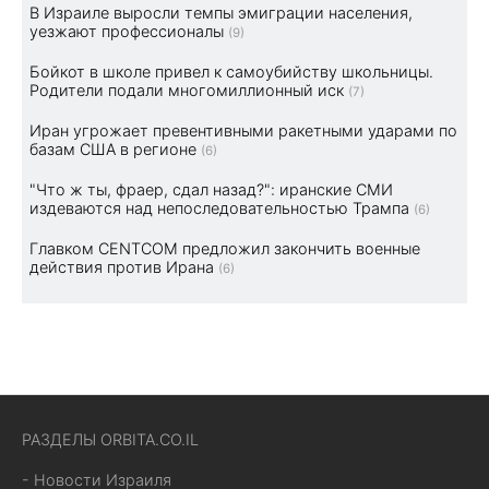
В Израиле выросли темпы эмиграции населения,
уезжают профессионалы
(9)
Бойкот в школе привел к самоубийству школьницы.
Родители подали многомиллионный иск
(7)
Иран угрожает превентивными ракетными ударами по
базам США в регионе
(6)
"Что ж ты, фраер, сдал назад?": иранские СМИ
издеваются над непоследовательностью Трампа
(6)
Главком CENTCOM предложил закончить военные
действия против Ирана
(6)
РАЗДЕЛЫ ORBITA.CO.IL
- Новости Израиля