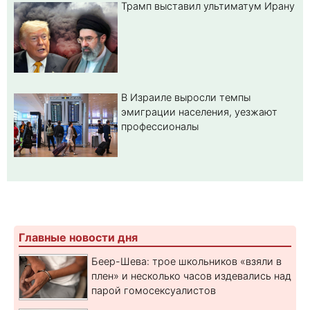
Трамп выставил ультиматум Ирану
В Израиле выросли темпы
эмиграции населения, уезжают
профессионалы
Главные новости дня
Беер-Шева: трое школьников «взяли в
плен» и несколько часов издевались над
парой гомосексуалистов