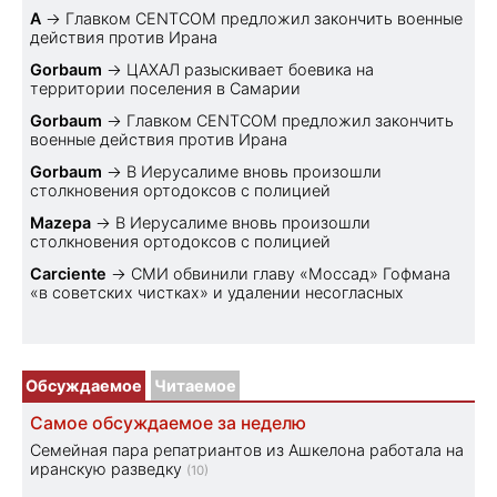
A
→
Главком CENTCOM предложил закончить военные
действия против Ирана
Gorbaum
→
ЦАХАЛ разыскивает боевика на
территории поселения в Самарии
Gorbaum
→
Главком CENTCOM предложил закончить
военные действия против Ирана
Gorbaum
→
В Иерусалиме вновь произошли
столкновения ортодоксов с полицией
Mazepa
→
В Иерусалиме вновь произошли
столкновения ортодоксов с полицией
Carciente
→
СМИ обвинили главу «Моссад» Гофмана
«в советских чистках» и удалении несогласных
Обсуждаемое
Читаемое
Самое обсуждаемое за неделю
Семейная пара репатриантов из Ашкелона работала на
иранскую разведку
(10)