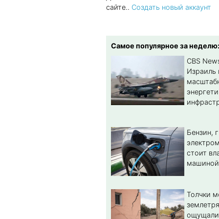
сайте..
Создать новый аккаунт
Самое популярное за неделю
CBS New
Израиль 
масштабн
энергет
инфрастр
Бензин, 
электром
стоит вл
машиной
Толчки 
землетря
ощущали