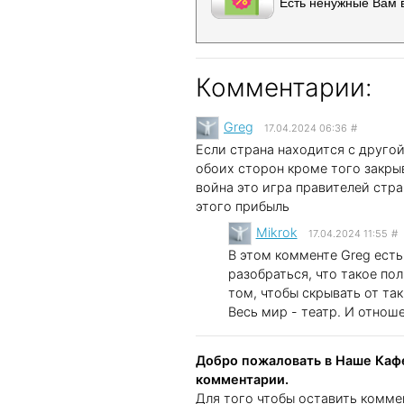
Есть ненужные Вам 
Комментарии:
Greg
17.04.2024 06:36
#
Если страна находится с друго
обоих сторон кроме того закрыв
война это игра правителей стра
этого прибыль
Mikrok
17.04.2024 11:55
#
В этом комменте Greg ест
разобраться, что такое пол
том, чтобы скрывать от так
Весь мир - театр. И отнош
Добро пожаловать в Наше Кафе
комментарии.
Для того чтобы оставить комме