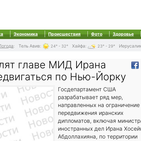
ка
Экономика
Происшествия
Фото
Здоровье
Погода
:
Тель Авив
:
Хайфа
:
Иерусали
24° - 32°
23° - 29°
лят главе МИД Ирана
едвигаться по Нью-Йорку
Госдепартамент США
разрабатывает ряд мер,
направленных на ограничение
передвижения иранских
дипломатов, включая министр
иностранных дел Ирана Хосей
Абдоллахияна, по территории