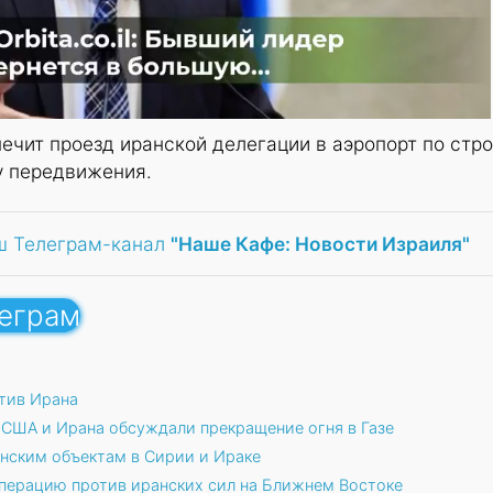
чит проезд иранской делегации в аэропорт по стро
у передвижения.
ш Телеграм-канал
"Наше Кафе: Новости Израиля"
леграм
тив Ирана
 США и Ирана обсуждали прекращение огня в Газе
анским объектам в Сирии и Ираке
перацию против иранских сил на Ближнем Востоке