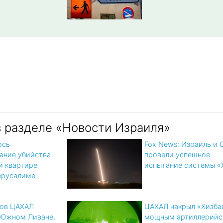
в разделе «Новости Израиля»
ось
Fox News: Израиль и
ание убийства
провели успешное
й квартире
испытание системы «
Иерусалиме
цов ЦАХАЛ
ЦАХАЛ накрыл «Хизба
 Южном Ливане,
мощным артиллерийс