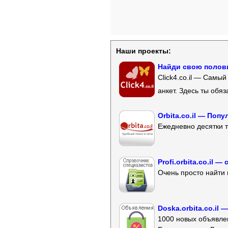
Наши проекты:
Найди свою полови
Click4.co.il — Самы
анкет. Здесь ты обя
Orbita.co.il — Поп
Ежедневно десятки т
Profi.orbita.co.il
Очень просто найти 
Doska.orbita.co.il
1000 новых объявлен