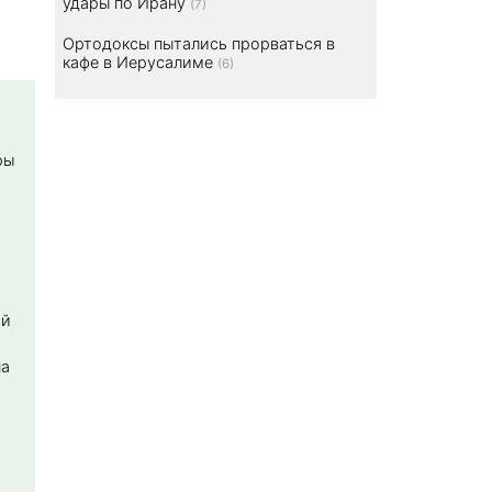
удары по Ирану
(7)
Ортодоксы пытались прорваться в
кафе в Иерусалиме
(6)
ры
ой
на