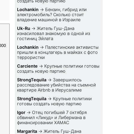
создать новую партию
Lochankin
→
Бензин, гибрид или
электромобиль? Cколько стоит
владение машиной в Израиле
Uk-Ru
→
Житель Гуш-Дана
изнасиловал знакомую в одной из
гостиниц Эйлата
000
Lochankin
→
Палестинские активисты
пришли в концлагерь в майках с фото
террористки
Carciente
→
Крупные политики готовы
создать новую партию
StrongTequila
→
Завершилось
расследование убийства на съемной
квартире Airbnb в Иерусалиме
StrongTequila
→
Крупные политики
готовы создать новую партию
Igor
→
Отец погибшей 7 октября
обвинил «Ликуд» и Либермана в
финансировании ХАМАС
Margarita
→
Житель Гуш-Дана