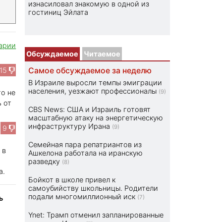
изнасиловал знакомую в одной из
гостиниц Эйлата
арии
Обсуждаемое
Читаемое
15
Самое обсуждаемое за неделю
В Израиле выросли темпы эмиграции
населения, уезжают профессионалы
то не
(9)
ь от
CBS News: США и Израиль готовят
масштабную атаку на энергетическую
инфраструктуру Ирана
(9)
9
Семейная пара репатриантов из
 в
Ашкелона работала на иранскую
разведку
(8)
а.
Бойкот в школе привел к
самоубийству школьницы. Родители
подали многомиллионный иск
ь
(7)
Ynet: Трамп отменил запланированные