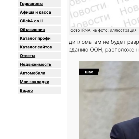
Гороскопы
Афиша и касса
Click4.co.il
Объявления
фото IRNA. на фото: иллюстрация
Каталог профи
дипломатам не будет раз
Каталог сайтов
зданию ООН, расположенн
Oтветы
Недвижимость
Автомобили
Мои закладки
Видео