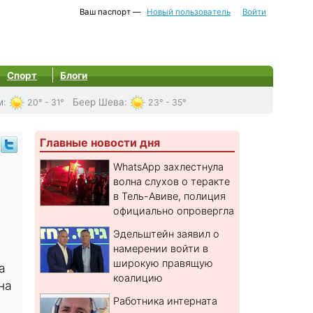
Ваш паспорт —
Новый пользователь
Войти
Спорт
Блоги
м
:
Беер Шева
:
20° - 31°
23° - 35°
Главные новости дня
WhatsApp захлестнула
волна слухов о теракте
в Тель-Авиве, полиция
официально опровергла
Эдельштейн заявил о
намерении войти в
широкую правящую
а
коалицию
на
Работника интерната