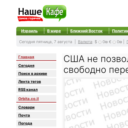
Израиль
В мире
Ближний Восток
Полити
Сегодня пятница, 7 августа |
Валюта
:
$
0₪
€
0₪
|
США не позво
Главная
Сегодня
свободно пер
Поиск в архиве
Лента тегов
RSS канал
Orbita.co.il
Словари
Почта
Погода