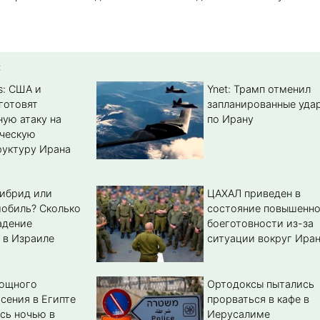
:
s: США и
Ynet: Трамп отменил
готовят
запланированные уда
ую атаку на
по Ирану
ическую
уктуру Ирана
гибрид или
ЦАХАЛ приведен в
обиль? Cколько
состояние повышенн
адение
боеготовности из-за
 в Израиле
ситуации вокруг Ира
мощного
Ортодоксы пытались
сения в Египте
прорваться в кафе в
сь ночью в
Иерусалиме