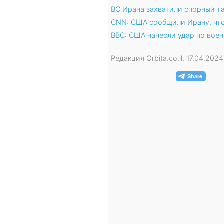
ВС Ирана захватили спорный т
CNN: США сообщили Ирану, что
BBC: США нанесли удар по вое
Редакция Orbita.co.il, 17.04.20