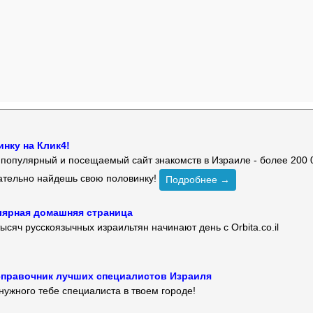
нку на Клик4!
й популярный и посещаемый сайт знакомств в Израиле - более 200 
зательно найдешь свою половинку!
Подробнее →
улярная домашняя страница
ысяч русскоязычных израильтян начинают день с Orbita.co.il
 — справочник лучших специалистов Израиля
нужного тебе специалиста в твоем городе!