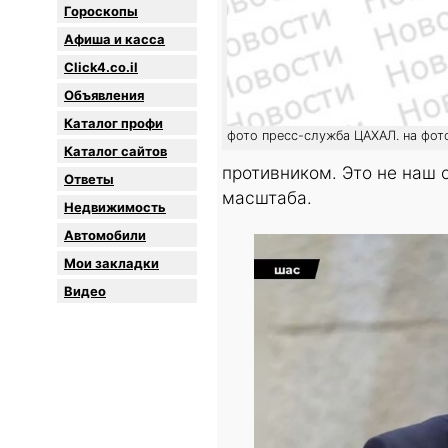
Гороскопы
Афиша и касса
Click4.co.il
Объявления
Каталог профи
фото пресс-служба ЦАХАЛ. на фот
Каталог сайтов
противником. Это не наш
Oтветы
масштаба.
Недвижимость
Автомобили
Мои закладки
Видео