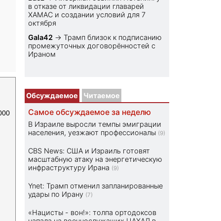
в отказе от ликвидации главарей
ХАМАС и создании условий для 7
октября
Gala42
→
Трамп близок к подписанию
промежуточных договорённостей с
Ираном
Обсуждаемое
Читаемое
Самое обсуждаемое за неделю
000
В Израиле выросли темпы эмиграции
населения, уезжают профессионалы
(9)
CBS News: США и Израиль готовят
масштабную атаку на энергетическую
инфраструктуру Ирана
(9)
Ynet: Трамп отменил запланированные
удары по Ирану
(7)
«Нацисты - вон!»: толпа ортодоксов
напала на военнослужащих ЦАХАЛ в