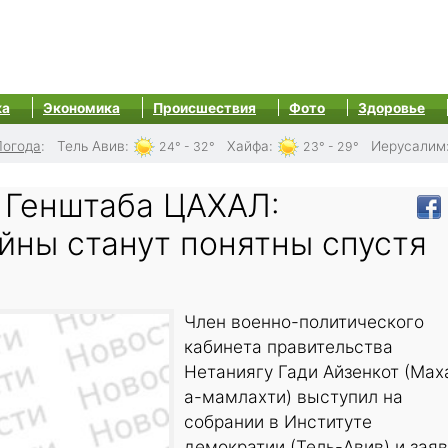
ка
Экономика
Происшествия
Фото
Здоровье
Погода
:
Тель Авив
:
Хайфа
:
Иерусалим
24° - 32°
23° - 29°
 Генштаба ЦАХАЛ:
йны станут понятны спустя
Член военно-политического
кабинета правительства
Нетаниягу Гади Айзенкот (Мах
а-мамлахти) выступил на
собрании в Институте
демократии (Тель-Авив) и заяв