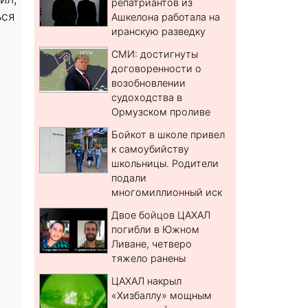
репатриантов из
ься
Ашкелона работала на
иранскую разведку
СМИ: достигнуты
договоренности о
возобновлении
судоходства в
Ормузском проливе
Бойкот в школе привел
к самоубийству
школьницы. Родители
подали
многомиллионный иск
Двое бойцов ЦАХАЛ
погибли в Южном
Ливане, четверо
тяжело ранены
ЦАХАЛ накрыл
«Хизбаллу» мощным