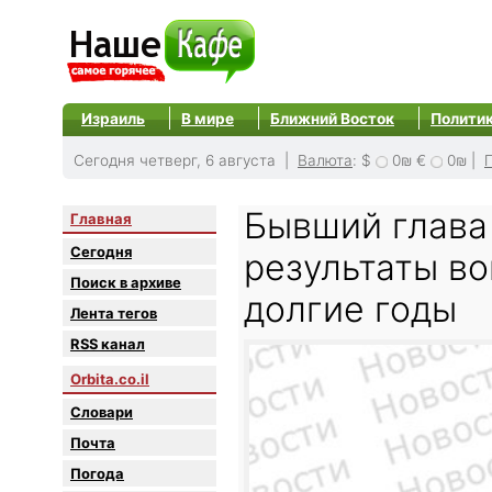
Израиль
В мире
Ближний Восток
Полити
Сегодня четверг, 6 августа |
Валюта
:
$
0₪
€
0₪
|
Бывший глава
Главная
Сегодня
результаты во
Поиск в архиве
долгие годы
Лента тегов
RSS канал
Orbita.co.il
Словари
Почта
Погода