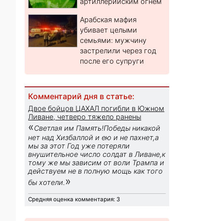
артиллерийским огнем
Арабская мафия
убивает целыми
семьями: мужчину
застрелили через год
после его супруги
Комментарий дня в статье:
Двое бойцов ЦАХАЛ погибли в Южном
Ливане, четверо тяжело ранены
«
Светлая им Память!Победы никакой
нет над Хизбаллой и ею и не пахнет,а
мы за этот Год уже потеряли
внушительное число солдат в Ливане,к
тому же мы зависим от воли Трампа и
действуем не в полную мощь как того
»
бы хотели.
Средняя оценка комментария: 3