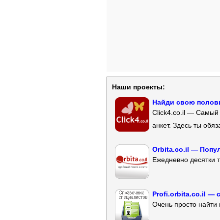
Наши проекты:
Найди свою полови
Click4.co.il — Самы
анкет. Здесь ты обя
Orbita.co.il — Поп
Ежедневно десятки т
Profi.orbita.co.il
Очень просто найти 