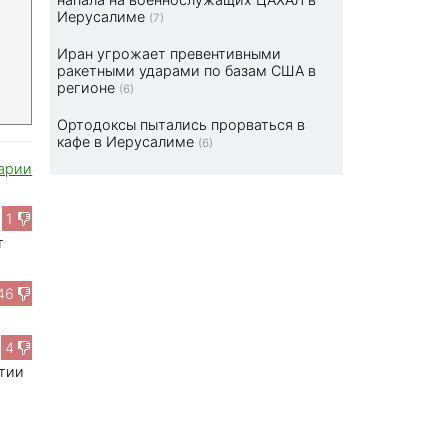
Иерусалиме
(7)
Иран угрожает превентивными
ракетными ударами по базам США в
регионе
(6)
Ортодоксы пытались прорваться в
кафе в Иерусалиме
(6)
арии
1
т
46
4
атии