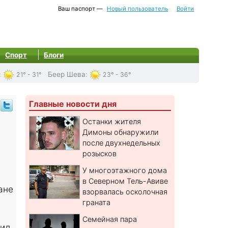
Ваш паспорт —
Новый пользователь
Войти
Спорт
Блоги
:
Беер Шева
:
21° - 31°
23° - 36°
Главные новости дня
Останки жителя
Димоны обнаружили
после двухнедельных
розысков
У многоэтажного дома
в Северном Тель-Авиве
ане
взорвалась осколочная
граната
Семейная пара
ил,