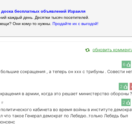
 — доска бесплатных объявлений Израиля
ий каждый день. Десятки тысяч посетителей.
вещи? Они кому-то нужны.
Продайте их с выгодой!
обновить коммент
6
ольшие сокращения , а теперь он xxx с трибуны . Совести не
2
сокращения в армии, когда это решает министерство обороны ?
2
4
#
-политического кабинета во время войны в институте демокр
нял что такое Генерал демократ по Лебедю..только Лебедь был
нонсенс