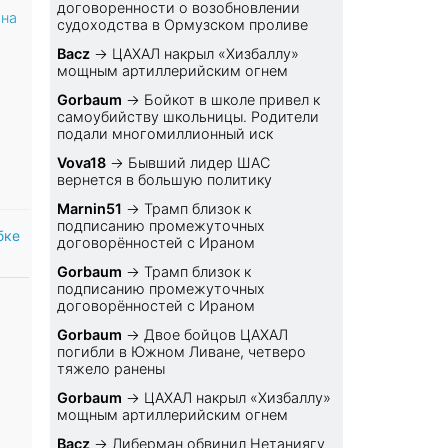
договоренности о возобновлении
ана
судоходства в Ормузском проливе
Bacz
→
ЦАХАЛ накрыл «Хизбаллу»
мощным артиллерийским огнем
Gorbaum
→
Бойкот в школе привел к
самоубийству школьницы. Родители
подали многомиллионный иск
Vova18
→
Бывший лидер ШАС
вернется в большую политику
Marnin51
→
Трамп близок к
подписанию промежуточных
бке
договорённостей с Ираном
Gorbaum
→
Трамп близок к
подписанию промежуточных
договорённостей с Ираном
Gorbaum
→
Двое бойцов ЦАХАЛ
погибли в Южном Ливане, четверо
тяжело ранены
Gorbaum
→
ЦАХАЛ накрыл «Хизбаллу»
мощным артиллерийским огнем
Bacz
→
Либерман обвинил Нетаниягу