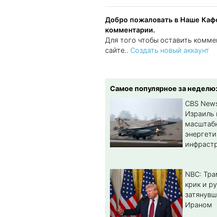
Добро пожаловать в Наше Кафе
комментарии.
Для того чтобы оставить комме
сайте..
Создать новый аккаунт
Самое популярное за неделю
CBS New
Израиль 
масштабн
энергет
инфрастр
NBC: Тра
крик и ру
затянувш
Ираном