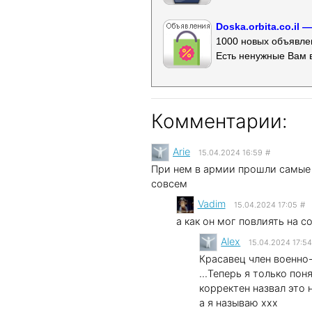
Doska.orbita.co.il
1000 новых объявлен
Есть ненужные Вам 
Комментарии:
Arie
15.04.2024 16:59
#
При нем в армии прошли самые б
совсем
Vadim
15.04.2024 17:05
#
а как он мог повлиять на 
Alex
15.04.2024 17:5
Красавец член военно
...Теперь я только по
корректен назвал это 
а я называю xxx