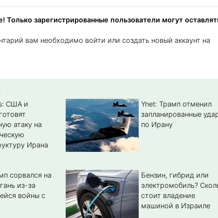
! Только зарегистрированные пользователи могут оставлят
нтарий вам необходимо войти или создать новый аккаунт на
:
s: США и
Ynet: Трамп отменил
готовят
запланированные уда
ую атаку на
по Ирану
ическую
уктуру Ирана
мп сорвался на
Бензин, гибрид или
гань из-за
электромобиль? Cкол
ейся войны с
стоит владение
машиной в Израиле