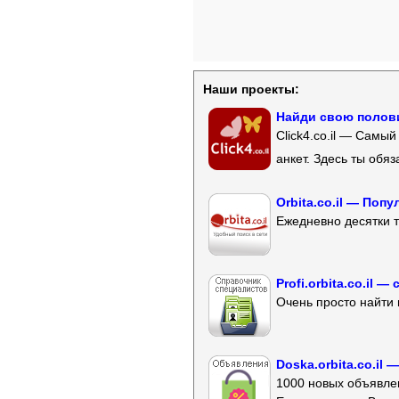
Наши проекты:
Найди свою полови
Click4.co.il — Самы
анкет. Здесь ты обя
Orbita.co.il — Поп
Ежедневно десятки т
Profi.orbita.co.il
Очень просто найти 
Doska.orbita.co.il
1000 новых объявлен