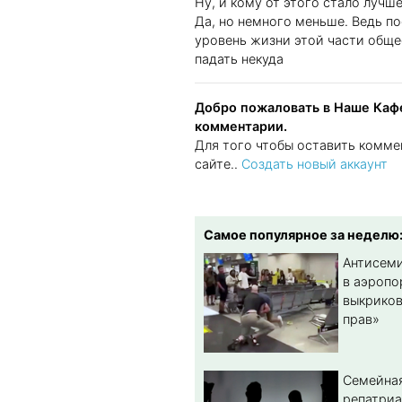
Ну, и кому от этого стало лучше
Да, но немного меньше. Ведь по
уровень жизни этой части общес
падать некуда
Добро пожаловать в Наше Кафе
комментарии.
Для того чтобы оставить комме
сайте..
Создать новый аккаунт
Самое популярное за неделю
Антисеми
в аэропо
выкриков
прав»
Семейная
репатриа