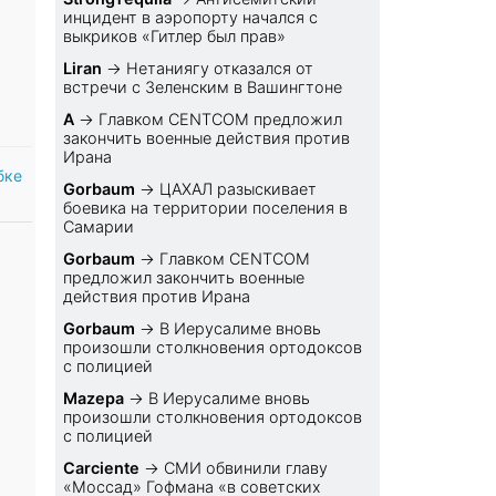
инцидент в аэропорту начался с
выкриков «Гитлер был прав»
Liran
→
Нетаниягу отказался от
встречи с Зеленским в Вашингтоне
A
→
Главком CENTCOM предложил
закончить военные действия против
Ирана
бке
Gorbaum
→
ЦАХАЛ разыскивает
боевика на территории поселения в
Самарии
Gorbaum
→
Главком CENTCOM
предложил закончить военные
действия против Ирана
Gorbaum
→
В Иерусалиме вновь
произошли столкновения ортодоксов
с полицией
Mazepa
→
В Иерусалиме вновь
произошли столкновения ортодоксов
с полицией
Carciente
→
СМИ обвинили главу
«Моссад» Гофмана «в советских