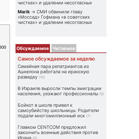
чистках» и удалении несогласных
Marik
→
СМИ обвинили главу
«Моссад» Гофмана «в советских
чистках» и удалении несогласных
000
Обсуждаемое
Читаемое
Самое обсуждаемое за неделю
Семейная пара репатриантов из
Ашкелона работала на иранскую
разведку
(10)
В Израиле выросли темпы эмиграции
населения, уезжают профессионалы
(9)
Бойкот в школе привел к
самоубийству школьницы. Родители
подали многомиллионный иск
(7)
Главком CENTCOM предложил
закончить военные действия против
Ирана
(6)