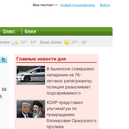
Ваш паспорт —
Новый пользователь
Войти
Спорт
Блоги
алим
:
Беер Шева
:
22° - 33°
23° - 38°
Главные новости дня
В Ашкелоне совершено
нападение на 76-
летнюю репатриантку:
полиция разыскивает
 за
подозреваемого
а
КСИР представил
ультиматум по
прекращению
блокировки Ормузского
пролива