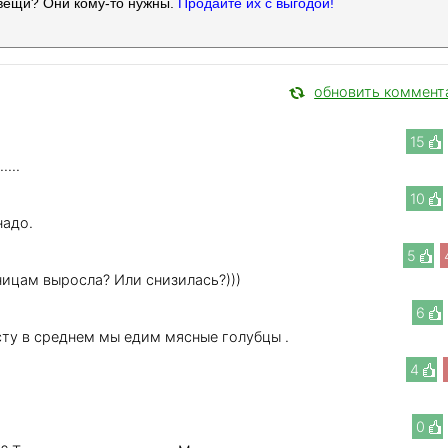
вещи? Они кому-то нужны.
Продайте их с выгодой!
обновить коммент
15
...
10
надо.
5
ницам выросла? Или снизилась?)))
6
сту в среднем мы едим мясные голубцы .
4
0