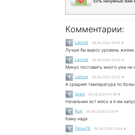
Есть ненужные Вам 
Комментарии:
Leonid
04.04.2024 19:56
#
Лучше бы вырос уровень жизни...
Leonid
04.04.2024 20:07
#
Минус поставить много ума не 
Lehzer
04.04.2024 23:57
#
А средняя температура по боль
Greg
05.04.2024 07:30
#
Начальник ест мясо а я ем капу
Rok
05.04.2024 12:05
#
Каму нада
Леон78
05.04.2024 13:54
#