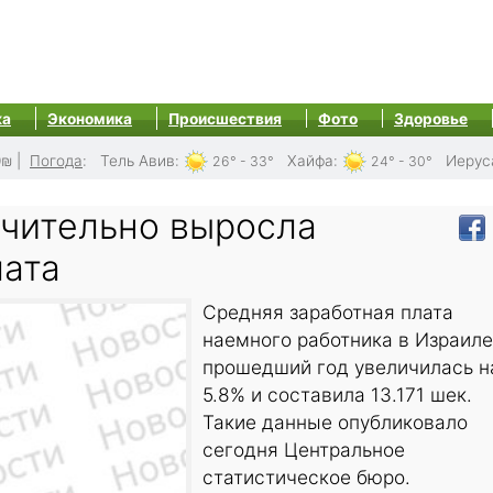
ка
Экономика
Происшествия
Фото
Здоровье
0₪
|
Погода
:
Тель Авив
:
Хайфа
:
Иерус
26° - 33°
24° - 30°
ачительно выросла
лата
Средняя заработная плата
наемного работника в Израиле
прошедший год увеличилась н
5.8% и составила 13.171 шек.
Такие данные опубликовало
сегодня Центральное
статистическое бюро.