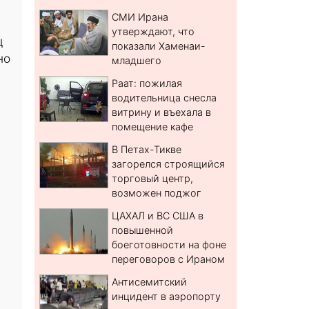
СМИ Ирана
утверждают, что
ц
показали Хаменаи-
но
младшего
Раат: пожилая
водительница снесла
витрину и въехала в
помещение кафе
В Петах-Тикве
загорелся строящийся
торговый центр,
возможен поджог
ЦАХАЛ и ВС США в
повышенной
боеготовности на фоне
переговоров с Ираном
Антисемитский
инцидент в аэропорту