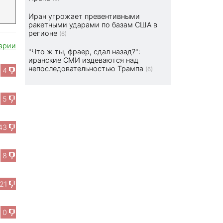
Иран угрожает превентивными
ракетными ударами по базам США в
регионе
(6)
арии
"Что ж ты, фраер, сдал назад?":
иранские СМИ издеваются над
непоследовательностью Трампа
(6)
4
5
43
8
21
0