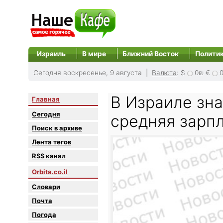
Израиль
В мире
Ближний Восток
Полити
Сегодня воскресенье, 9 августа |
Валюта
:
$
0₪
€
В Израиле зн
Главная
Сегодня
средняя зарп
Поиск в архиве
Лента тегов
RSS канал
Orbita.co.il
Словари
Почта
Погода