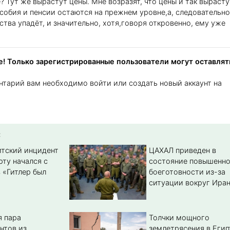
? Тут же вырастут цены. Мне возразят, что цены и так вырасту
собия и пенсии остаются на прежнем уровне,а, следовательно
тва упадёт, и значительно, хотя,говоря откровенно, ему уже
! Только зарегистрированные пользователи могут оставлят
нтарий вам необходимо войти или создать новый аккаунт на
:
тский инцидент
ЦАХАЛ приведен в
рту начался с
состояние повышенн
 «Гитлер был
боеготовности из-за
ситуации вокруг Ира
 пара
Толчки мощного
нтов из
землетрясения в Егип