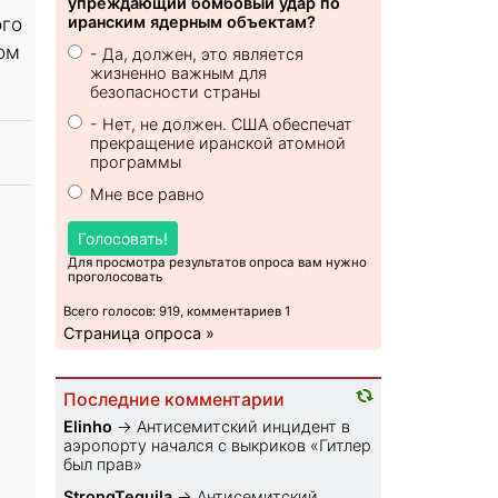
упреждающий бомбовый удар по
ого
иранским ядерным объектам?
ом
- Да, должен, это является
жизненно важным для
безопасности страны
- Нет, не должен. США обеспечат
прекращение иранской атомной
программы
Мне все равно
Голосовать!
Для просмотра результатов опроса вам нужно
проголосовать
Всего голосов: 919, комментариев 1
Страница опроса »
Последние комментарии
Elinho
→
Антисемитский инцидент в
аэропорту начался с выкриков «Гитлер
был прав»
StrongTequila
→
Антисемитский