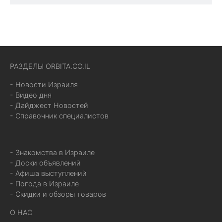
РАЗДЕЛЫ ORBITA.CO.IL
- Новости Израиля
- Видео дня
- Дайджест Новостей
- Справочник специалистов
- Знакомства в Израиле
- Доски объявлений
- Афиша выступлений
- Погода в Израиле
- Скидки и обзоры товаров
О НАС