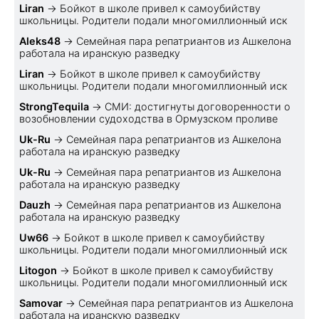
Liran
→
Бойкот в школе привел к самоубийству
школьницы. Родители подали многомиллионный иск
Aleks48
→
Семейная пара репатриантов из Ашкелона
работала на иранскую разведку
Liran
→
Бойкот в школе привел к самоубийству
школьницы. Родители подали многомиллионный иск
StrongTequila
→
СМИ: достигнуты договоренности о
возобновлении судоходства в Ормузском проливе
Uk-Ru
→
Семейная пара репатриантов из Ашкелона
работала на иранскую разведку
Uk-Ru
→
Семейная пара репатриантов из Ашкелона
работала на иранскую разведку
Dauzh
→
Семейная пара репатриантов из Ашкелона
работала на иранскую разведку
Uw66
→
Бойкот в школе привел к самоубийству
школьницы. Родители подали многомиллионный иск
Litogon
→
Бойкот в школе привел к самоубийству
школьницы. Родители подали многомиллионный иск
Samovar
→
Семейная пара репатриантов из Ашкелона
работала на иранскую разведку