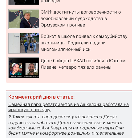
разведку
СМИ: достигнуты договоренности о
возобновлении судоходства в
Ормузском проливе
Бойкот в школе привел к самоубийству
школьницы. Родители подали
многомиллионный иск
Двое бойцов ЦАХАЛ погибли в Южном
Ливане, четверо тяжело ранены
Комментарий дня в статье:
Семейная пара репатриантов из Ашкелона работала на
иранскую разведку
«
Таких как эта пара десятки уже выявлено.Дикая
падучесть заработать.Должны выявляться и менять
комфортные койки Квартиры на тюремные нары.Они
будут мягче и комфортнее домашних и желательнее