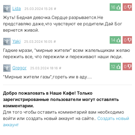
16
0
Lida
25.03.2024 15:26
#
Жуть! Бедная девочка.Сердце разрывается.Не
представляю даже,что чувствуют ее родители.Дай Бог
вернется живой.
14
0
Yaki
25.03.2024 16:05
#
Гадкие мрази, "мирные жители" всем жалельщикам желаю
пережить все, что пережили и переживают наши люди.
12
0
Gregor
25.03.2024 18:16
#
"Мирные жители газы",гореть им в аду....
Добро пожаловать в Наше Кафе! Только
зарегистрированные пользователи могут оставлять
комментарии.
Для того чтобы оставить комментарий вам необходимо
войти или создать новый аккаунт на сайте..
Создать новый
аккаунт