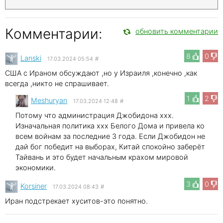
Комментарии:
обновить комментарии
8
0
Lanski
17.03.2024 05:54
#
США с Ираном обсуждают ,но у Израиля ,конечно ,как
всегда ,никто не спрашивает.
1
2
Meshuryan
17.03.2024 12:48
#
Потому что администрация Джобидона xxx.
Изначальная политика xxx Белого Дома и привела ко
всем войнам за последние 3 года. Если Джобидон не
дай бог победит на выборах, Китай спокойно заберёт
Тайвань и это будет начальным крахом мировой
экономики.
3
0
Korsiner
17.03.2024 08:43
#
Иран подстрекает хуситов-это понятно.