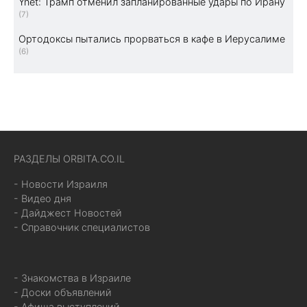
Ynet: Трамп отменил запланированные удары по Ирану
(7)
Ортодоксы пытались прорваться в кафе в Иерусалиме
(6)
РАЗДЕЛЫ ORBITA.CO.IL
- Новости Израиля
- Видео дня
- Дайджест Новостей
- Справочник специалистов
- Знакомства в Израиле
- Доски объявлений
- Афиша выступлений