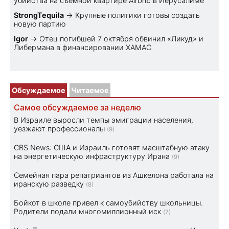
убийства на съемной квартире Airbnb в Иерусалиме
StrongTequila
→
Крупные политики готовы создать
новую партию
Igor
→
Отец погибшей 7 октября обвинил «Ликуд» и
Либермана в финансировании ХАМАС
Обсуждаемое
Читаемое
Самое обсуждаемое за неделю
В Израиле выросли темпы эмиграции населения,
уезжают профессионалы
(9)
CBS News: США и Израиль готовят масштабную атаку
на энергетическую инфраструктуру Ирана
(9)
Семейная пара репатриантов из Ашкелона работала на
иранскую разведку
(8)
Бойкот в школе привел к самоубийству школьницы.
Родители подали многомиллионный иск
(7)