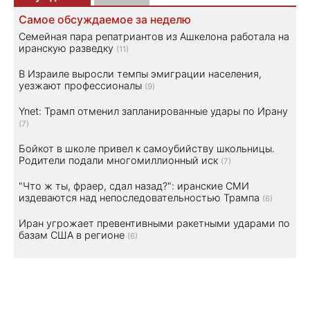
Самое обсуждаемое за неделю
Семейная пара репатриантов из Ашкелона работала на
иранскую разведку
(11)
В Израиле выросли темпы эмиграции населения,
уезжают профессионалы
(9)
Ynet: Трамп отменил запланированные удары по Ирану
(7)
Бойкот в школе привел к самоубийству школьницы.
Родители подали многомиллионный иск
(7)
"Что ж ты, фраер, сдал назад?": иранские СМИ
издеваются над непоследовательностью Трампа
(6)
Иран угрожает превентивными ракетными ударами по
базам США в регионе
(6)