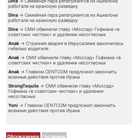
Dina
→
Семейная пара репатриантов из Ашкелона
работала на иранскую разведку
Dina
→
Семейная пара репатриантов из Ашкелона
работала на иранскую разведку
Dina
→
СМИ обвинили главу «Моссад» Гофмана «в
советских чистках» и удалении несогласных
Anak
→
Странная авария в Иерусалиме закончилась
гибелью водителя
Anak
→
СМИ обвинили главу «Моссад» Гофмана «в
советских чистках» и удалении несогласных
Anak
→
Главком CENTCOM предложил закончить
военные действия против Ирана
StrongTequila
→
СМИ обвинили главу «Моссад»
Гофмана «в советских чистках» и удалении
несогласных
Yoni
→
Главком CENTCOM предложил закончить
военные действия против Ирана
Обсуждаемое
Читаемое