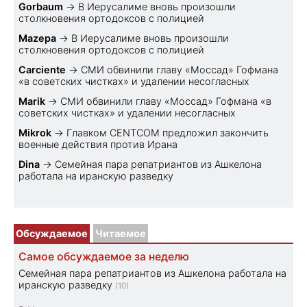
Gorbaum
→
В Иерусалиме вновь произошли
столкновения ортодоксов с полицией
Mazepa
→
В Иерусалиме вновь произошли
столкновения ортодоксов с полицией
Carciente
→
СМИ обвинили главу «Моссад» Гофмана
«в советских чистках» и удалении несогласных
Marik
→
СМИ обвинили главу «Моссад» Гофмана «в
советских чистках» и удалении несогласных
Mikrok
→
Главком CENTCOM предложил закончить
военные действия против Ирана
Dina
→
Семейная пара репатриантов из Ашкелона
работала на иранскую разведку
Обсуждаемое
Читаемое
Самое обсуждаемое за неделю
Семейная пара репатриантов из Ашкелона работала на
иранскую разведку
(10)