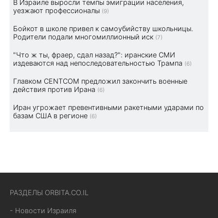
В Израиле выросли темпы эмиграции населения,
уезжают профессионалы
(9)
Бойкот в школе привел к самоубийству школьницы.
Родители подали многомиллионный иск
(7)
"Что ж ты, фраер, сдал назад?": иранские СМИ
издеваются над непоследовательностью Трампа
(6)
Главком CENTCOM предложил закончить военные
действия против Ирана
(6)
Иран угрожает превентивными ракетными ударами по
базам США в регионе
(6)
РАЗДЕЛЫ ORBITA.CO.IL
- Новости Израиля