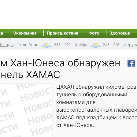
ка
Экономика
Происшествия
Фото
Здоровье
Погода
:
Тель Авив
:
Хайфа
:
Иерус
26° - 32°
24° - 30°
м Хан-Юнеса обнаружен
ннель ХАМАС
ЦАХАЛ обнаружил километро
туннель с оборудованными
комнатами для
высокопоставленных главаре
ХАМАС под кладбищем к вост
от Хан-Юнеса.