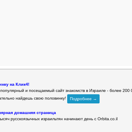
нку на Клик4!
й популярный и посещаемый сайт знакомств в Израиле - более 200 
зательно найдешь свою половинку!
Подробнее →
улярная домашняя страница
ысяч русскоязычных израильтян начинают день с Orbita.co.il