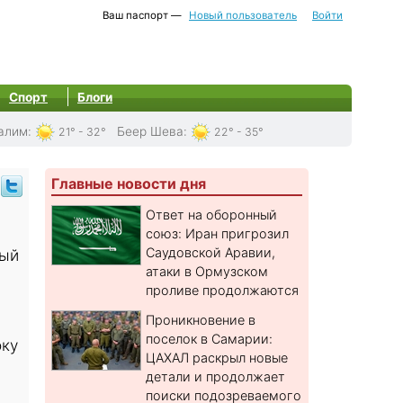
Ваш паспорт —
Новый пользователь
Войти
Спорт
Блоги
алим
:
Беер Шева
:
21° - 32°
22° - 35°
Главные новости дня
Ответ на оборонный
союз: Иран пригрозил
Саудовской Аравии,
вый
атаки в Ормузском
проливе продолжаются
Проникновение в
й
поселок в Самарии:
оку
ЦАХАЛ раскрыл новые
детали и продолжает
поиски подозреваемого