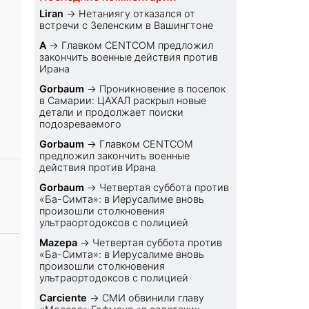
Liran
→
Нетаниягу отказался от
встречи с Зеленским в Вашингтоне
С
A
→
Главком CENTCOM предложил
закончить военные действия против
Ирана
Gorbaum
→
Проникновение в поселок
в Самарии: ЦАХАЛ раскрыл новые
детали и продолжает поиски
подозреваемого
Gorbaum
→
Главком CENTCOM
предложил закончить военные
действия против Ирана
Gorbaum
→
Четвертая суббота против
«Ба-Симта»: в Иерусалиме вновь
произошли столкновения
ультраортодоксов с полицией
Mazepa
→
Четвертая суббота против
«Ба-Симта»: в Иерусалиме вновь
произошли столкновения
ультраортодоксов с полицией
Carciente
→
СМИ обвинили главу