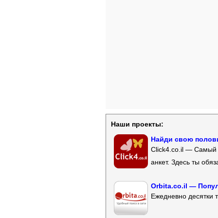
Наши проекты:
Найди свою полови
Click4.co.il — Самы
анкет. Здесь ты обя
Orbita.co.il — Поп
Ежедневно десятки т