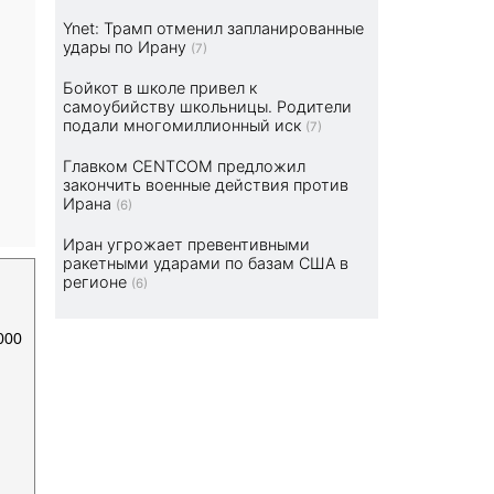
Ynet: Трамп отменил запланированные
удары по Ирану
(7)
Бойкот в школе привел к
самоубийству школьницы. Родители
подали многомиллионный иск
(7)
Главком CENTCOM предложил
закончить военные действия против
Ирана
(6)
Иран угрожает превентивными
ракетными ударами по базам США в
регионе
(6)
000