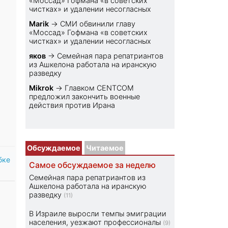
«Моссад» Гофмана «в советских
чистках» и удалении несогласных
Marik
→
СМИ обвинили главу
«Моссад» Гофмана «в советских
чистках» и удалении несогласных
яков
→
Семейная пара репатриантов
из Ашкелона работала на иранскую
разведку
Mikrok
→
Главком CENTCOM
предложил закончить военные
действия против Ирана
Обсуждаемое
Читаемое
бке
Самое обсуждаемое за неделю
Семейная пара репатриантов из
Ашкелона работала на иранскую
разведку
(11)
В Израиле выросли темпы эмиграции
населения, уезжают профессионалы
(9)