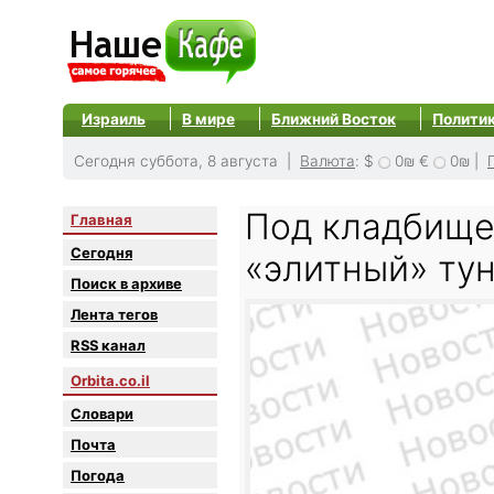
Израиль
В мире
Ближний Восток
Полити
Сегодня суббота, 8 августа |
Валюта
:
$
0₪
€
0₪
|
Под кладбище
Главная
Сегодня
«элитный» ту
Поиск в архиве
Лента тегов
RSS канал
Orbita.co.il
Словари
Почта
Погода