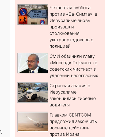
Четвертая суббота
против «Ба-Симта»: в
Иерусалиме вновь
произошли
столкновения
ультраортодоксов с
полицией
СМИ обвинили главу
«Моссад» Гофмана «в
советских чистках» и
удалении несогласных
Странная авария в
Иерусалиме
закончилась гибелью
водителя
Главком CENTCOM
предложил закончить
военные действия
д
против Ирана