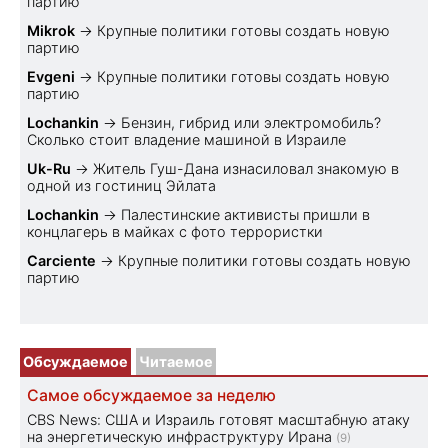
партию
Mikrok
→
Крупные политики готовы создать новую
партию
Evgeni
→
Крупные политики готовы создать новую
партию
Lochankin
→
Бензин, гибрид или электромобиль?
Cколько стоит владение машиной в Израиле
Uk-Ru
→
Житель Гуш-Дана изнасиловал знакомую в
одной из гостиниц Эйлата
Lochankin
→
Палестинские активисты пришли в
концлагерь в майках с фото террористки
Carciente
→
Крупные политики готовы создать новую
партию
Обсуждаемое
Читаемое
Самое обсуждаемое за неделю
CBS News: США и Израиль готовят масштабную атаку
на энергетическую инфраструктуру Ирана
(9)