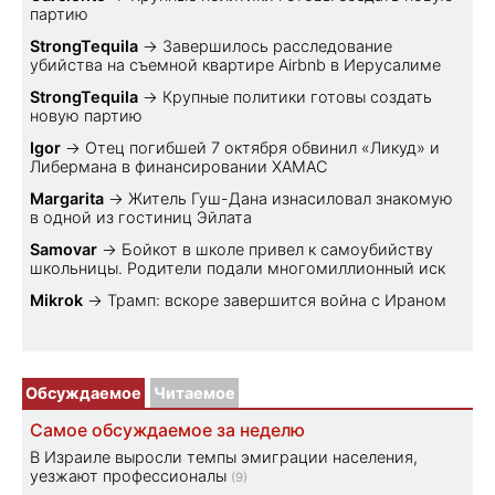
партию
StrongTequila
→
Завершилось расследование
убийства на съемной квартире Airbnb в Иерусалиме
StrongTequila
→
Крупные политики готовы создать
новую партию
Igor
→
Отец погибшей 7 октября обвинил «Ликуд» и
Либермана в финансировании ХАМАС
Margarita
→
Житель Гуш-Дана изнасиловал знакомую
в одной из гостиниц Эйлата
Samovar
→
Бойкот в школе привел к самоубийству
школьницы. Родители подали многомиллионный иск
Mikrok
→
Трамп: вскоре завершится война с Ираном
Обсуждаемое
Читаемое
Самое обсуждаемое за неделю
В Израиле выросли темпы эмиграции населения,
уезжают профессионалы
(9)