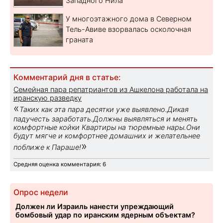
Западного Нила
У многоэтажного дома в Северном
Тель-Авиве взорвалась осколочная
граната
Комментарий дня в статье:
Семейная пара репатриантов из Ашкелона работала на
иранскую разведку
«
Таких как эта пара десятки уже выявлено.Дикая
падучесть заработать.Должны выявляться и менять
комфортные койки Квартиры на тюремные нары.Они
будут мягче и комфортнее домашних и желательнее
»
поближе к Параше!
Средняя оценка комментария: 6
Опрос недели
Должен ли Израиль нанести упреждающий
бомбовый удар по иранским ядерным объектам?