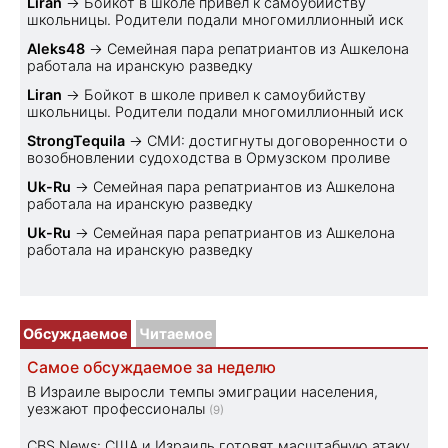
Liran
→
Бойкот в школе привел к самоубийству
школьницы. Родители подали многомиллионный иск
Aleks48
→
Семейная пара репатриантов из Ашкелона
работала на иранскую разведку
Liran
→
Бойкот в школе привел к самоубийству
школьницы. Родители подали многомиллионный иск
StrongTequila
→
СМИ: достигнуты договоренности о
возобновлении судоходства в Ормузском проливе
Uk-Ru
→
Семейная пара репатриантов из Ашкелона
работала на иранскую разведку
Uk-Ru
→
Семейная пара репатриантов из Ашкелона
работала на иранскую разведку
Обсуждаемое
Читаемое
Самое обсуждаемое за неделю
В Израиле выросли темпы эмиграции населения,
уезжают профессионалы
(9)
CBS News: США и Израиль готовят масштабную атаку