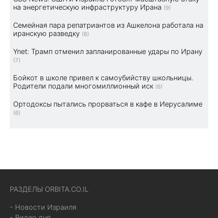
на энергетическую инфраструктуру Ирана
(9)
Семейная пара репатриантов из Ашкелона работала на
иранскую разведку
(8)
Ynet: Трамп отменил запланированные удары по Ирану
(7)
Бойкот в школе привел к самоубийству школьницы.
Родители подали многомиллионный иск
(6)
Ортодоксы пытались прорваться в кафе в Иерусалиме
(6)
РАЗДЕЛЫ ORBITA.CO.IL
- Новости Израиля
- Видео дня