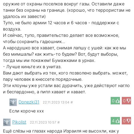
оружие от охраны поселков вокруг газы. Оставили даже
танки без охраны на границе. (хорошо, что террористам не
удалось их завести)
Тупо, не было армии 12 часов и 6 часов - поддержки с
воздуха.
И сейчас, тупо, правительство делает все возможное,
чтобы сохранить гадюшник...
А народушко все хавает, снимая лапшу с ушей: как же мы
без мимшалы? как жить-то будем? Вот, будут выборы,
тогда мы им покажем! Бумажками в урнах.
- Лучше киньте их в унитаз.
Вам дают выбрать из тех, кого позволено выбрать. может,
пару человек в кнессете порядочные.
Эти клоуны уже устали вас дурачить, уже действуют нагло
и беспардонно, а пипл хавает и хавает.
0
0
Donezki31
22.11.2023 13:04
#
Если короче xxx
4
0
Pikolist
22.11.2023 10:57
#
Ещё слёзы на глазах народа Израиля не высохли, как у