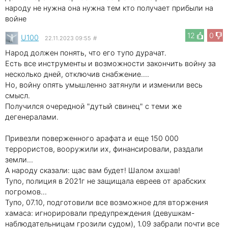
народу не нужна она нужна тем кто получает прибыли на
войне
12
0
U100
22.11.2023 09:55
#
Народ должен понять, что его тупо дурачат.
Есть все инструменты и возможности закончить войну за
несколько дней, отключив снабжение....
Но, войну опять умышленно затянули и изменили весь
смысл.
Получился очередной "дутый свинец" с теми же
дегенералами.
Привезли поверженного арафата и еще 150 000
террористов, вооружили их, финансировали, раздали
земли...
А народу сказали: щас вам будет! Шалом ахшав!
Тупо, полиция в 2021г не защищала евреев от арабских
погромов...
Тупо, 07.10, подготовили все возможное для вторжения
хамаса: игнорировали предупреждения (девушкам-
наблюдательницам грозили судом), 1.09 забрали почти все