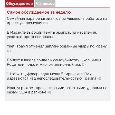
Обсуждаемое
Читаемое
Самое обсуждаемое за неделю
Семейная пара репатриантов из Ашкелона работала на
иранскую разведку
(11)
В Израиле выросли темпы эмиграции населения,
уезжают профессионалы
(9)
Ynet: Трамп отменил запланированные удары по Ирану
(7)
Бойкот в школе привел к самоубийству школьницы.
Родители подали многомиллионный иск
(7)
"Что ж ты, фраер, сдал назад?": иранские СМИ
издеваются над непоследовательностью Трампа
(6)
Иран угрожает превентивными ракетными ударами по
базам США в регионе
(6)