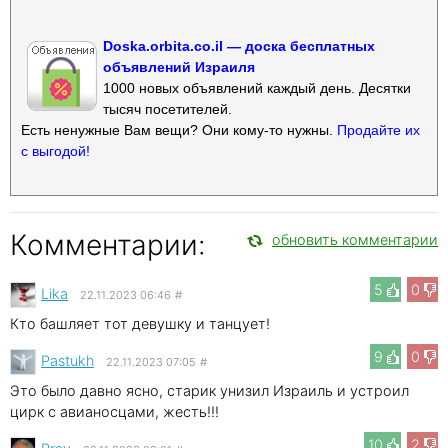
Doska.orbita.co.il — доска бесплатных
объявлений Израиля
1000 новых объявлений каждый день. Десятки
тысяч посетителей.
Есть ненужные Вам вещи? Они кому-то нужны.
Продайте их
с выгодой!
Комментарии:
обновить комментарии
5
0
Lika
22.11.2023 06:46
#
Кто башляет тот девушку и танцует!
9
0
Pastukh
22.11.2023 07:05
#
Это было давно ясно, старик унизил Израиль и устроил
цирк с авианосцами, жесть!!!
10
2