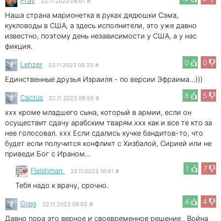
Prav
22.11.2023 08:01
#
Наша страна марионетка в руках дядюшки Сэма,
кукловоды в США, а здесь исполнители, это уже давно
известно, поэтому день независимости у США, а у нас
фикция.
0
0
Lehzer
22.11.2023 08:23
#
Единственные друзья Израиля - по версии Эфраима...)))
8
5
Cactus
22.11.2023 08:56
#
xxx кроме младшего сына, который в армии, если он
осуществит сдачу арабским тварям.xxx как и все те кто за
нее голосовал. xxx Если сдались кучке бандитов-то, что
будет если получится конфликт с Хизбалой, Сирией или не
приведи Бог с Ираном...
1
7
Fleishman
22.11.2023 10:41
#
Тебя надо к врачу, срочно.
4
4
Greg
22.11.2023 09:03
#
Давно пора это верное и своевременное решение . Война