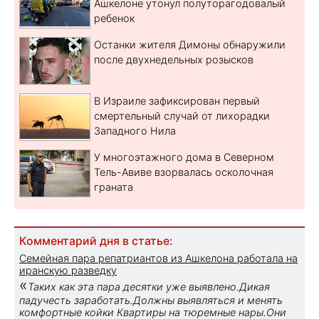
Ашкелоне утонул полуторагодовалый
ребенок
Останки жителя Димоны обнаружили
после двухнедельных розысков
В Израиле зафиксирован первый
смертельный случай от лихорадки
Западного Нила
У многоэтажного дома в Северном
Тель-Авиве взорвалась осколочная
граната
Комментарий дня в статье:
Семейная пара репатриантов из Ашкелона работала на
иранскую разведку
«
Таких как эта пара десятки уже выявлено.Дикая
падучесть заработать.Должны выявляться и менять
комфортные койки Квартиры на тюремные нары.Они