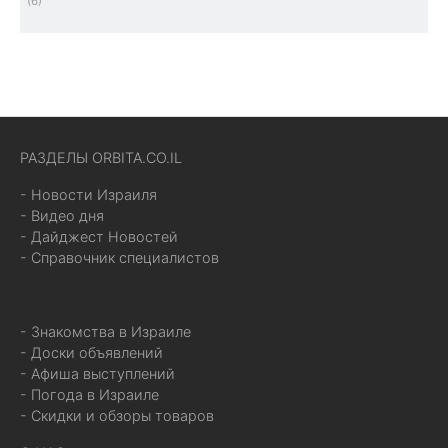
(6)
РАЗДЕЛЫ ORBITA.CO.IL
- Новости Израиля
- Видео дня
- Дайджест Новостей
- Справочник специалистов
- Знакомства в Израиле
- Доски объявлений
- Афиша выступлений
- Погода в Израиле
- Скидки и обзоры товаров