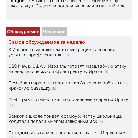
Litogon
→
Бойкот в школе привел к самоубийству
школьницы. Родители подали многомиллионный иск
Обсуждаемое
Читаемое
Самое обсуждаемое за неделю
В Израиле выросли темпы эмиграции населения,
уезжают профессионалы
(9)
CBS News: США и Израиль готовят масштабную атаку
на энергетическую инфраструктуру Ирана
(9)
Семейная пара репатриантов из Ашкелона работала на
иранскую разведку
(8)
Ynet: Трамп отменил запланированные удары по Ирану
(7)
Бойкот в школе привел к самоубийству школьницы.
Родители подали многомиллионный иск
(6)
Ортодоксы пытались прорваться в кафе в Иерусалиме