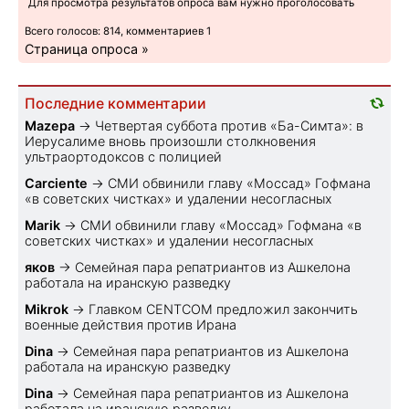
Для просмотра результатов опроса вам нужно проголосовать
Всего голосов: 814, комментариев 1
Страница опроса »
Последние комментарии
Mazepa
→
Четвертая суббота против «Ба-Симта»: в
Иерусалиме вновь произошли столкновения
ультраортодоксов с полицией
Carciente
→
СМИ обвинили главу «Моссад» Гофмана
«в советских чистках» и удалении несогласных
Marik
→
СМИ обвинили главу «Моссад» Гофмана «в
советских чистках» и удалении несогласных
яков
→
Семейная пара репатриантов из Ашкелона
работала на иранскую разведку
Mikrok
→
Главком CENTCOM предложил закончить
военные действия против Ирана
Dina
→
Семейная пара репатриантов из Ашкелона
работала на иранскую разведку
Dina
→
Семейная пара репатриантов из Ашкелона
работала на иранскую разведку