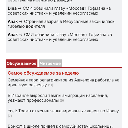
Dina
→
СМИ обвинили главу «Моссад» Гофмана «в
советских чистках» и удалении несогласных
Anak
→
Странная авария в Иерусалиме закончилась
гибелью водителя
Anak
→
СМИ обвинили главу «Моссад» Гофмана «в
советских чистках» и удалении несогласных
Обсуждаемое
Читаемое
Самое обсуждаемое за неделю
Семейная пара репатриантов из Ашкелона работала на
иранскую разведку
(11)
В Израиле выросли темпы эмиграции населения,
уезжают профессионалы
(9)
Ynet: Трамп отменил запланированные удары по Ирану
(7)
Бойкот в школе привел к самоубийству школьницы.