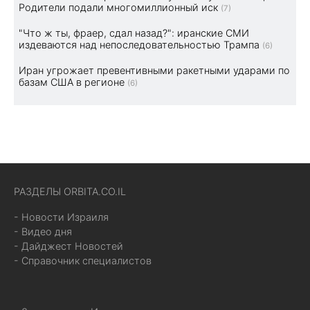
Родители подали многомиллионный иск
(7)
"Что ж ты, фраер, сдал назад?": иранские СМИ
издеваются над непоследовательностью Трампа
(6)
Иран угрожает превентивными ракетными ударами по
базам США в регионе
(6)
РАЗДЕЛЫ ORBITA.CO.IL
- Новости Израиля
- Видео дня
- Дайджест Новостей
- Справочник специалистов