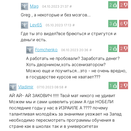
2
2
Mag
04.10.2023 21:37
#
Greg , а некоторые и без мозгов...
3
6
Lev65
05.10.2023 17:13
#
Где ты это видел?все бреються и стригутся и
деньги есть.
2
2
Fomchenko
06.10.2023 20:36
#
А работать не пробовали? Заработать денег?
Хоть дворником,хоть ассенизатором?
Можно еще и поучиться...это - не очень вредно,
в государстве курсов не хватает???
1
2
Vladimir
07.10.2023 08:58
#
АЙ АЙ- АЙ ЗАКОВИЧ !!!!! Твой мат никого не удивит
Можем мы и сами шевелить усами А где НОБЕЛИ
последние годы у нас в ИЗРАИЛЕ А ???? почему
талантливая молодёжь за знаниями уезжает на Запад
необходимо пересмотреть программы обучения в
стране как в школах так и в университетах