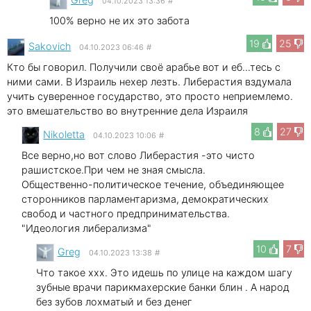
04.10.2023 13:36
#
100% верно не их это забота
19
25
Sakovich
04.10.2023 06:46
#
Кто бы говорил. Получили своё арабье вот и еб...тесь с
ними сами. В Израиль нехер лезть. Либерастия вздумала
учить суверенное государство, это просто неприемлемо.
это вмешательство во внутренние дела Израиля
8
27
Nikoletta
04.10.2023 10:06
#
Все верно,но вот слово Либерастия -это чисто
рашистское.При чем не зная смысла.
Общественно-политическое течение, объединяющее
сторонников парламентаризма, демократических
свобод и частного предпринимательства.
"Идеология либерализма"
10
7
Greg
04.10.2023 13:38
#
Что такое xxx. Это идешь по улице на каждом шагу
зубные врачи парикмахерские банки блин . А народ
без зубов лохматый и без денег