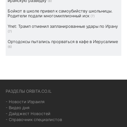
иранскую разведку
(8)
Бойкот в школе привел к самоубийству школьницы.
Родители подали многомиллионный иск
(7)
Ynet: Трамп отменил запланированные удары по Ирану
(7)
Ортодоксы пытались прорваться в кафе в Иерусалиме
(6)
РАЗДЕЛЫ ORBITA.CO.IL
- Новости Израиля
- Видео дня
- Дайджест Новостей
- Справочник специалистов