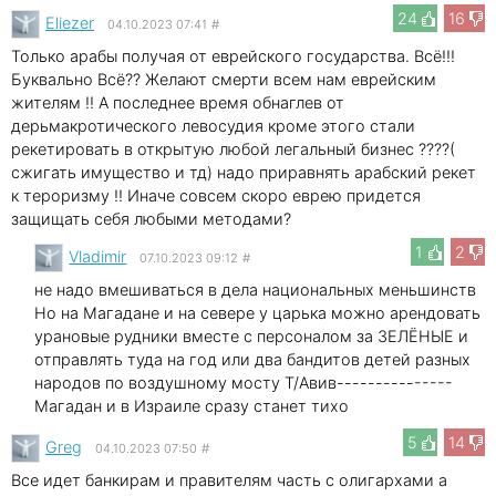
24
16
Eliezer
04.10.2023 07:41
#
Только арабы получая от еврейского государства. Всё!!!
Буквально Всё?? Желают смерти всем нам еврейским
жителям !! А последнее время обнаглев от
дерьмакротического левосудия кроме этого стали
рекетировать в открытую любой легальный бизнес ????(
сжигать имущество и тд) надо приравнять арабский рекет
к тероризму !! Иначе совсем скоро еврею придется
защищать себя любыми методами?
1
2
Vladimir
07.10.2023 09:12
#
не надо вмешиваться в дела национальных меньшинств
Но на Магадане и на севере у царька можно арендовать
урановые рудники вместе с персоналом за ЗЕЛЁНЫЕ и
отправлять туда на год или два бандитов детей разных
народов по воздушному мосту Т/Авив---------------
Магадан и в Израиле сразу станет тихо
5
14
Greg
04.10.2023 07:50
#
Все идет банкирам и правителям часть с олигархами а