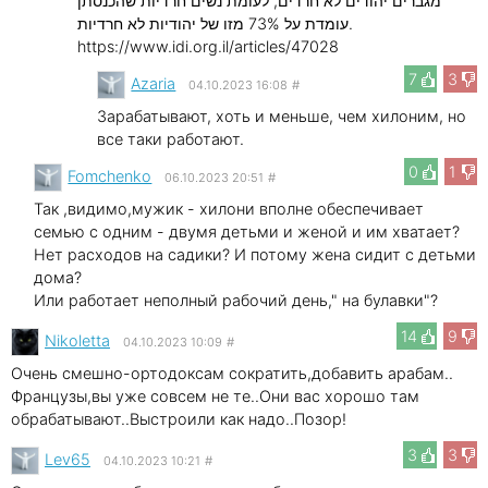
מגברים יהודים לא חרדים, לעומת נשים חרדיות שהכנסתן
עומדת על 73% מזו של יהודיות לא חרדיות.
https://www.idi.org.il/articles/47028
7
3
Azaria
04.10.2023 16:08
#
Зарабатывают, хоть и меньше, чем хилоним, но
все таки работают.
0
1
Fomchenko
06.10.2023 20:51
#
Так ,видимо,мужик - хилони вполне обеспечивает
семью с одним - двумя детьми и женой и им хватает?
Нет расходов на садики? И потому жена сидит с детьми
дома?
Или работает неполный рабочий день," на булавки"?
14
9
Nikoletta
04.10.2023 10:09
#
Очень смешно-ортодоксам сократить,добавить арабам..
Французы,вы уже совсем не те..Они вас хорошо там
обрабатывают..Выстроили как надо..Позор!
3
3
Lev65
04.10.2023 10:21
#