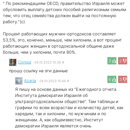
" По рекомендациям OECD, правительство Израиля может
обусловить выплату детских пособий религиозным семьям
тем, что отец семейства должен выйти на постоянную
работу."(c)
Процент работающих мужчин-ортодоксов составляет
53,5%, это, конечно, меньше, чем хилоним, а вот процент
работающих женщин в ортодоксальной общине даже
больше, чем у хилоним, почти 80%.
3
2
Consul
04.10.2023 15:30
#
прошу ссылку на эти данные
6
3
Azaria
04.10.2023 15:44
#
Я пишу на основе данных из "Ежегодного отчета
Института демократии Израиля об
ультраортодоксальном обществе". Там таблицы и
графики по всем возрастам и количеству детей, как
харедим, так и хилоним , по мужчинам и по
женщинам. А, как общеизвестно, Институт
демократии Израиля является очень