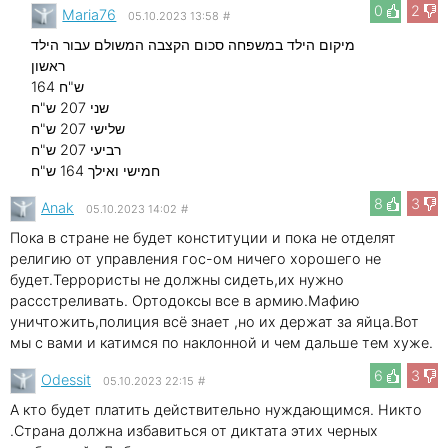
0
2
Maria76
05.10.2023 13:58
#
מיקום הילד במשפחה סכום הקצבה המשולם עבור הילד
ראשון
164 ש"ח
שני 207 ש"ח
שלישי 207 ש"ח
רביעי 207 ש"ח
חמישי ואילך 164 ש"ח
8
3
Anak
05.10.2023 14:02
#
Пока в стране не будет конституции и пока не отделят
религию от управления гос-ом ничего хорошего не
будет.Террористы не должны сидеть,их нужно
рассстреливать. Ортодоксы все в армию.Мафию
уничтожить,полиция всё знает ,но их держат за яйца.Вот
мы с вами и катимся по наклонной и чем дальше тем хуже.
6
3
Odessit
05.10.2023 22:15
#
А кто будет платить действительно нуждающимся. Никто
.Страна должна избавиться от диктата этих черных