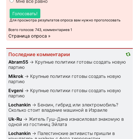
Мне все равно
Голосовать!
Для просмотра результатов опроса вам нужно проголосовать
Всего голосов: 743, комментариев 1
Страница опроса »
Последние комментарии
Abram55
→
Крупные политики готовы создать новую
партию
Mikrok
→
Крупные политики готовы создать новую
партию
Evgeni
→
Крупные политики готовы создать новую
партию
Lochankin
→
Бензин, гибрид или электромобиль?
Cколько стоит владение машиной в Израиле
Uk-Ru
→
Житель Гуш-Дана изнасиловал знакомую в
одной из гостиниц Эйлата
Lochankin
→
Палестинские активисты пришли в
концлагерь в майках с фото террористки