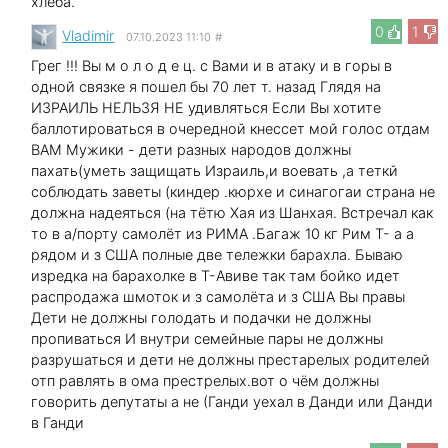
хлеба.
0
1
Vladimir
07.10.2023 11:10
#
Грег !!! Вы м о л о д е ц. с Вами и в атаку и в горы в
одной связке я пошел бы 70 лет т. назад Глядя на
ИЗРАИЛЬ НЕЛЬЗЯ НЕ удивляться Если Вы хотите
баллотироваться в очередной кнессет мой голос отдам
ВАМ Мужики - дети разных народов должны
пахать(уметь защищать Израиль,и воевать ,а теткй
соблюдать заветы (киндер .кюрхе и синагогаи страна не
должна надеяться (на тётю Хая из Шанхая. Встречал как
то в а/порту самолёт из РИМА .Багаж 10 кг Рим Т- а а
рядом и з США полные две тележки барахла. Бываю
изредка на барахолке в Т-Авиве так там бойко идет
распродажа шмоток и з самолёта и з США Вы правы
Дети не должны голодать и подачки не должны
пропиваться И внутри семейные пары не должны
разрушаться и дети не должны престарелых родителей
отп равлять в ома престрелых.вот о чём должны
говорить депутаты а не (Ганди уехал в Данди или Данди
в Ганди