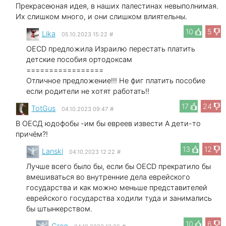
Прекрасеюная идея, в наших палестинах невыполнимая.
Их слишком много, и они слишком влиятельны.
10
5
Lika
05.10.2023 15:22
#
OECD предложила Израилю перестать платить
детские пособия ортодоксам
=================
Отличное предложение!!! Не фиг платить пособие
если родители не хотят работать!!
17
24
TotGus
04.10.2023 09:47
#
В ОЕСД юдофобы -им бы евреев извести А дети-то
причём?!
13
12
Lanski
04.10.2023 12:22
#
Лучше всего было бы, если бы OECD прекратилo бы
вмешиваться во внутренние дела еврейского
государства и как можно меньше представителей
еврейского государства ходили туда и занимались
бы штынкерством.
10
6
Greg