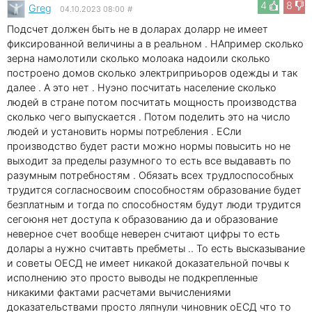
4
8
Greg
04.10.2023 08:00
#
Подсчет должен быть не в доларах доларр не имеет
фиксированной величины а в реальном . НАпример сколько
зерна намолотили сколько молоака надоили сколько
построено домов сколько электриприьоров одежды и так
далее . А это нет . Нуэно посчитать население сколько
людей в стране потом посчитать мощность производства
сколько чего выпускается . Потом поделить это на число
людей и установить нормы потребления . ЕСли
производство будет расти можно нормы повысить но не
выходит за пределы разумного то есть все выдававть по
разумным потребностям . Обязать всех трудлоспособных
трудится согласносвоим способностям образование будет
безплатным и тогда по способностям будут люди трудится
сегоюня нет доступа к образованию да и образование
неверное счет вообще неверен считают цифры то есть
долары а нужно считавть пребметы .. То есть высказывание
и советы ОЕСД не имеет никакой доказательной почвы к
исполнению это просто выводы не подкрепленные
никакими фактами расчетами вычислениями
доказательствами просто ляпнули чиновник оЕСД что то