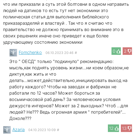
что им приказали а суть этой болтовни в одном натравить
людей на датиков то есть тут нет экономики это
полиическая статья для выполнения библейского
приказаразделяй и властвуй . Так что я считаю что
правительство не должно принимать во внимание это в
своих решениях иначе оно приведет к еще более
удручающему состоянию экономики
0
2
Fomchenko
06.10.2023 20:46
#
Это " ОЕСД" только "подкинуло" рекомендацию:
мысль,как поднять уровень жизни...ни коем образом,не
диктуя,как жить и что
делать...может,действительно,инициировать выход на
работу каждого? Чтобы на заводах и фабриках не
работали по 12 часов? Может бороться за
восьмичасовой раб.день? За человеческие условия
дежурств интернов? Может за 2 выходных? Чтоб ...для
людей? Не??? Ведь огромная армия " потребителей"...
Доколе???
12
13
Azaria
04.10.2023 10:09
#