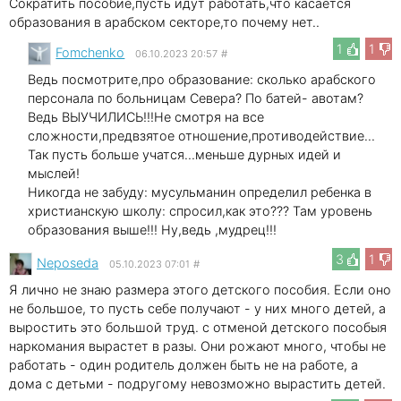
Сократить пособие,пусть идут работать,что касается
образования в арабском секторе,то почему нет..
1
1
Fomchenko
06.10.2023 20:57
#
Ведь посмотрите,про образование: сколько арабского
персонала по больницам Севера? По батей- авотам?
Ведь ВЫУЧИЛИСЬ!!!Не смотря на все
сложности,предвзятое отношение,противодействие...
Так пусть больше учатся...меньше дурных идей и
мыслей!
Никогда не забуду: мусульманин определил ребенка в
христианскую школу: спросил,как это??? Там уровень
образования выше!!! Ну,ведь ,мудрец!!!
3
1
Neposeda
05.10.2023 07:01
#
Я лично не знаю размера этого детского пособия. Если оно
не большое, то пусть себе получают - у них много детей, а
выростить это большой труд. с отменой детского пособыя
наркомания вырастет в разы. Они рожают много, чтобы не
работать - один родитель должен быть не на работе, а
дома с детьми - подругому невозможно вырастить детей.