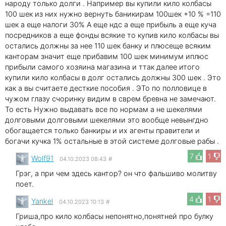
народу только долги . Например вы купили кило колбасы
100 шек из них нужно вернуть баникирам 100шек +10 % =110
шек а еще налоги 30% А еще ндс а еще прибыль а еще куча
посредников а еще фонды всякие то купив кило колбасы вы
остались должны за нее 110 шек банку и плюсеще всяким
канторам значит еще прибавим 100 шек минимум иплюс
прибыли самого хозяина магазина и ттак далее итого
купили кило колбасы в долг остались должны 300 шек . Это
как а вы считаете десткие пособия . ЭТо по полловице в
чужом глазу счоринку видим в сврем бревна не замечают.
То есть Нужно выдавать все по нормам а не шекелями
долговыми долговыми шекелями это вообще невынгдно
обогащается только банкиры и их агенты правители и
богачи кучка 1% остальные в этой системе долговые рабы .
7
1
Wolf91
04.10.2023 08:43
#
Грэг, а при чем здесь кантор? он что фальшиво молитву
поет.
4
1
Yankel
04.10.2023 10:13
#
Гриша,про кило колбасы непонятно,понятней про булку