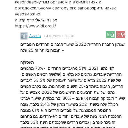
левоповернутым органом и в симпатиях к
ортодоксальному сектору его заподозрить никак
невозможно.
מכון הישראלי לדמוקרטיה
https://www.idi.org.il/
5
2
Azaria
04.10.2023 16:03
#
שנתון החברה החרדית 2022: שיעור הגברים החרדים העובדים
– הגבוה ביותר זה 25 שנה
תעסוקה
לפי נתוני 2021, 51% מהגברים החרדים ו-78% מהנשים
החרדיות עובדים. נתונים לא מלאים (שלושה רבעים ראשונים)
של שנת 2022 מראים על שיעור תעסוקה של 53.5% לגברים
חרדים, הגבוה ביותר ב-25 השנים האחרונות. גם בקרב הנשים
נתוני שלושת הרבעונים הראשונים של 2022 מצביעים על
שיעור תעסוקה הגבוה אי פעם – 80%. בה במידה, שיעור אברכי
הכולל עלה בשנת 2021 בשיעור מתון של 2.4% בלבד. גובה
ההכנסה הממוצעת של עובדים חרדים הוא 61% מגובה
ההכנסה הממוצעת של עובדים יהודים לא-חרדים. גם בתחום
זה ניכר פער בין גברים חרדים שהכנסתם הינה 53% בלבד