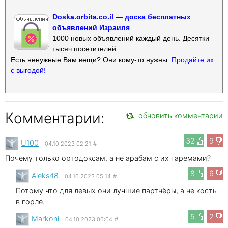
Doska.orbita.co.il — доска бесплатных
объявлений Израиля
1000 новых объявлений каждый день. Десятки
тысяч посетителей.
Есть ненужные Вам вещи? Они кому-то нужны.
Продайте их
с выгодой!
Комментарии:
обновить комментарии
32
9
U100
04.10.2023 02:21
#
Почему только ортодоксам, а не арабам с их гаремами?
8
6
Aleks48
04.10.2023 05:14
#
Потому что для левых они лучшие партнёры, а не кость
в горле.
5
2
Markoni
04.10.2023 06:04
#