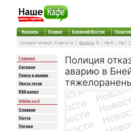
Израиль
В мире
Ближний Восток
Полити
Сегодня четверг, 6 августа |
Валюта
:
$
0₪
€
0₪
|
Полиция отка
Главная
Сегодня
аварию в Бней
Поиск в архиве
тяжелоранены
Лента тегов
RSS канал
Orbita.co.il
Словари
Почта
Погода