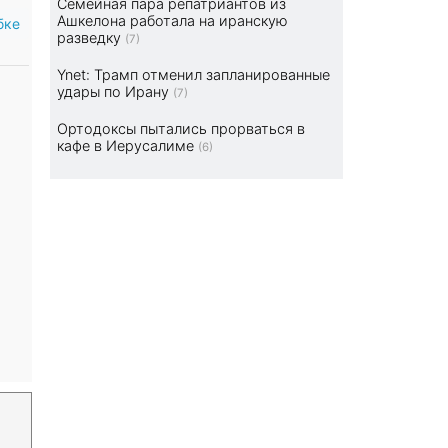
Семейная пара репатриантов из
Ашкелона работала на иранскую
бке
разведку
(7)
Ynet: Трамп отменил запланированные
удары по Ирану
(7)
Ортодоксы пытались прорваться в
кафе в Иерусалиме
(6)