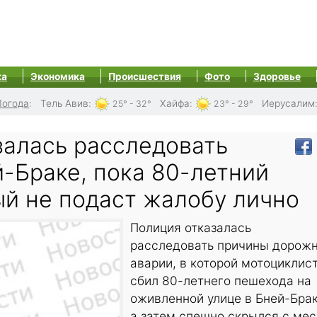
ка
Экономика
Происшествия
Фото
Здоровье
Погода
:
Тель Авив
:
Хайфа
:
Иерусалим
25° - 32°
23° - 29°
залась расследовать
-Браке, пока 80-летний
й не подаст жалобу лично
Полиция отказалась
расследовать причины дорож
аварии, в которой мотоциклис
сбил 80-летнего пешехода на
оживленной улице в Бней-Брак
а затем спешно скрылся с мес