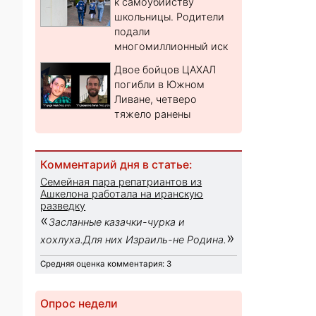
к самоубийству
школьницы. Родители
подали
многомиллионный иск
Двое бойцов ЦАХАЛ
погибли в Южном
Ливане, четверо
тяжело ранены
Комментарий дня в статье:
Семейная пара репатриантов из
Ашкелона работала на иранскую
разведку
«
Засланные казачки-чурка и
»
хохлуха.Для них Израиль-не Родина.
Средняя оценка комментария: 3
Опрос недели