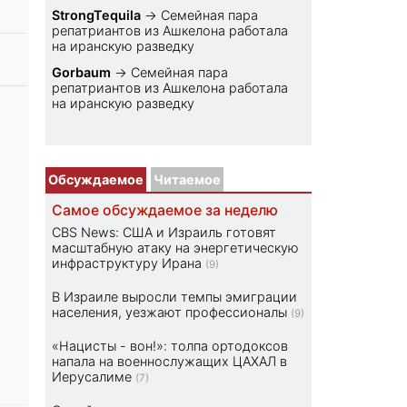
StrongTequila
→
Семейная пара
репатриантов из Ашкелона работала
на иранскую разведку
Gorbaum
→
Семейная пара
репатриантов из Ашкелона работала
на иранскую разведку
Обсуждаемое
Читаемое
Самое обсуждаемое за неделю
CBS News: США и Израиль готовят
масштабную атаку на энергетическую
инфраструктуру Ирана
(9)
В Израиле выросли темпы эмиграции
населения, уезжают профессионалы
(9)
«Нацисты - вон!»: толпа ортодоксов
напала на военнослужащих ЦАХАЛ в
Иерусалиме
(7)