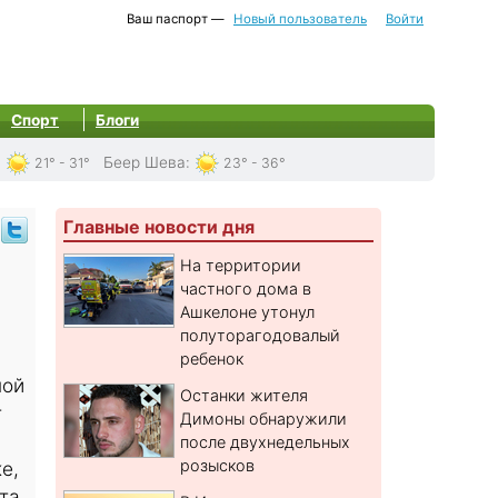
Ваш паспорт —
Новый пользователь
Войти
Спорт
Блоги
:
Беер Шева
:
21° - 31°
23° - 36°
Главные новости дня
На территории
частного дома в
Ашкелоне утонул
полуторагодовалый
ребенок
ной
Останки жителя
т
Димоны обнаружили
после двухнедельных
розысков
е,
та