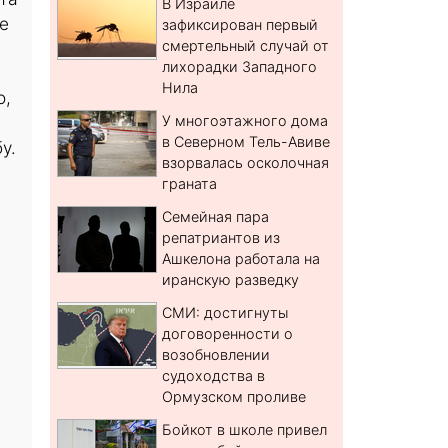
В Израиле
е
зафиксирован первый
смертельный случай от
лихорадки Западного
Нила
о,
У многоэтажного дома
в Северном Тель-Авиве
у.
взорвалась осколочная
граната
Семейная пара
репатриантов из
Ашкелона работала на
иранскую разведку
СМИ: достигнуты
договоренности о
возобновлении
судоходства в
Ормузском проливе
Бойкот в школе привел