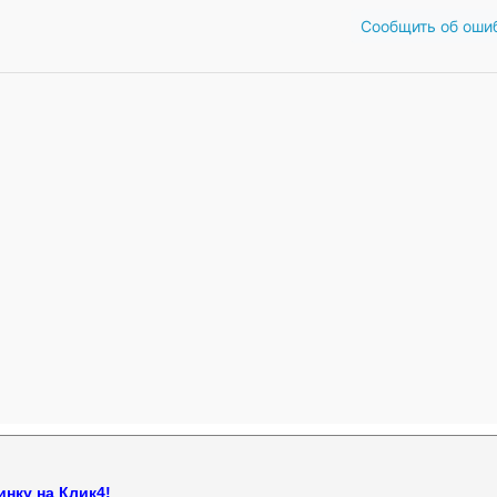
Сообщить об оши
нку на Клик4!