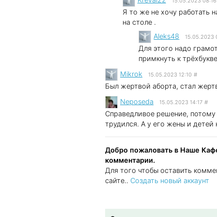
15.05.2023 08:16
Я то же не хочу работать 
на столе .
Aleks48
15.05.2023 
Для этого надо грамот
примкнуть к трёхбукв
Mikrok
15.05.2023 12:10
#
Был жертвой аборта, стал жерт
Neposeda
15.05.2023 14:17
#
Справедливое решение, потому ч
трудился. А у его жены и детей 
Добро пожаловать в Наше Кафе
комментарии.
Для того чтобы оставить комме
сайте..
Создать новый аккаунт