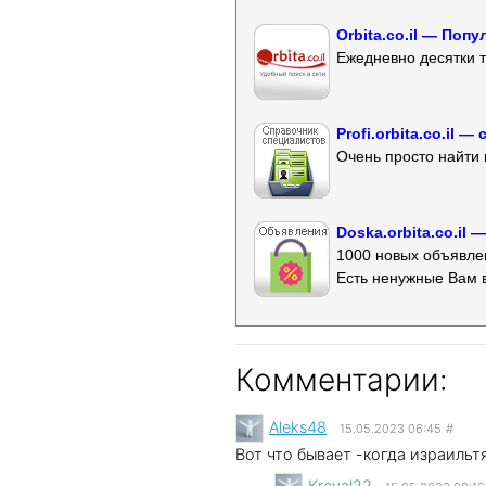
Orbita.co.il — Поп
Ежедневно десятки т
Profi.orbita.co.il
Очень просто найти 
Doska.orbita.co.il
1000 новых объявлен
Есть ненужные Вам 
Комментарии:
Aleks48
15.05.2023 06:45
#
Вот что бывает -когда израильт
Kreval22