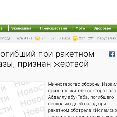
ка
Экономика
Происшествия
Фото
Здоровье
Погода
:
Тель Авив
:
Хайфа
:
Иерусалим
24° - 32°
23° - 29°
погибший при ракетном
азы, признан жертвой
Министерство обороны Израи
признало жителя сектора Газа
Абдаллу абу-Габа, погибшего
несколько дней назад при
ракетном обстреле «Исламско
джихада» с территории анклав