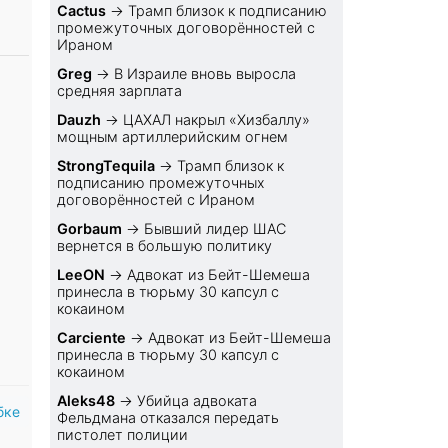
Cactus
→
Трамп близок к подписанию
промежуточных договорённостей с
Ираном
Greg
→
В Израиле вновь выросла
средняя зарплата
Dauzh
→
ЦАХАЛ накрыл «Хизбаллу»
мощным артиллерийским огнем
StrongTequila
→
Трамп близок к
подписанию промежуточных
договорённостей с Ираном
Gorbaum
→
Бывший лидер ШАС
вернется в большую политику
LeeON
→
Адвокат из Бейт-Шемеша
принесла в тюрьму 30 капсул с
кокаином
Carciente
→
Адвокат из Бейт-Шемеша
принесла в тюрьму 30 капсул с
кокаином
Aleks48
→
Убийца адвоката
бке
Фельдмана отказался передать
пистолет полиции