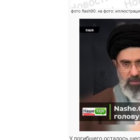
фото flash90. на фото: иллюстрац
У погибшего осталось ше