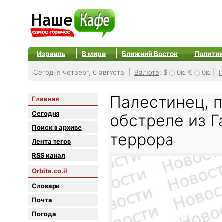
Израиль
В мире
Ближний Восток
Полити
Сегодня четверг, 6 августа |
Валюта
:
$
0₪
€
0₪
|
Палестинец, 
Главная
Сегодня
обстреле из Г
Поиск в архиве
террора
Лента тегов
RSS канал
Orbita.co.il
Словари
Почта
Погода