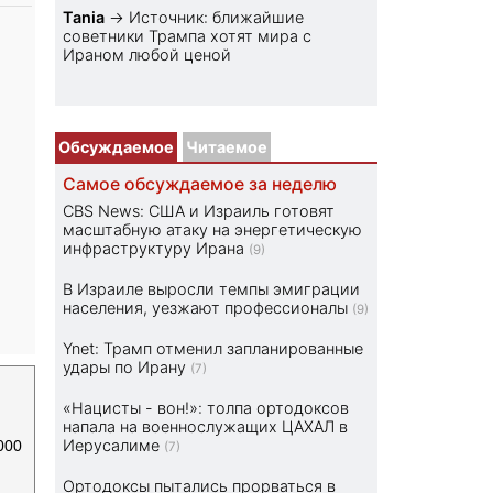
Tania
→
Источник: ближайшие
советники Трампа хотят мира с
Ираном любой ценой
Обсуждаемое
Читаемое
Самое обсуждаемое за неделю
CBS News: США и Израиль готовят
масштабную атаку на энергетическую
инфраструктуру Ирана
(9)
В Израиле выросли темпы эмиграции
населения, уезжают профессионалы
(9)
Ynet: Трамп отменил запланированные
удары по Ирану
(7)
«Нацисты - вон!»: толпа ортодоксов
напала на военнослужащих ЦАХАЛ в
Иерусалиме
000
(7)
Ортодоксы пытались прорваться в