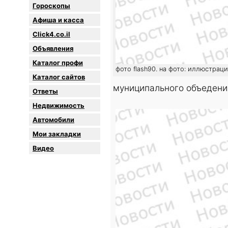
Гороскопы
Афиша и касса
Click4.co.il
Объявления
Каталог профи
фото flash90. на фото: иллюстрац
Каталог сайтов
муниципального объедени
Oтветы
Недвижимость
Автомобили
Мои закладки
Видео