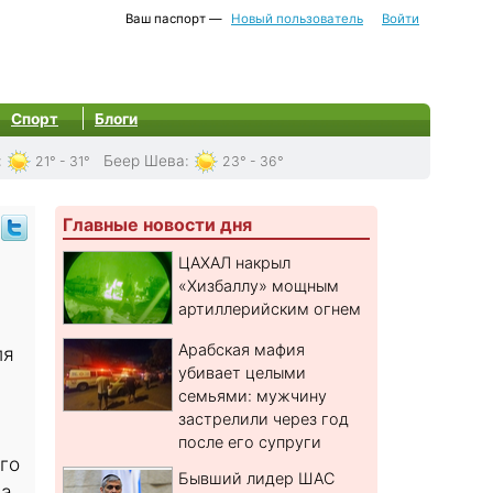
Ваш паспорт —
Новый пользователь
Войти
Спорт
Блоги
:
Беер Шева
:
21° - 31°
23° - 36°
Главные новости дня
ЦАХАЛ накрыл
«Хизбаллу» мощным
артиллерийским огнем
Арабская мафия
ля
убивает целыми
семьями: мужчину
застрелили через год
после его супруги
го
Бывший лидер ШАС
а,