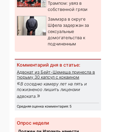
Трампом: увяз в
собственной грязи
Заммэра в округе
Шфела задержан за
сексуальные
домогательства к
подчиненным
Комментарий дня в статье:
Адвокат из Бейт-Шемеша принесла в
тюрьму 30 капсул с кокаином
«
В соседню камеру лет на пять и
пожизненоо лишить лицензии
»
адвоката.
Средняя оценка комментария: 5
Опрос недели
Должен ли Израиль нанести