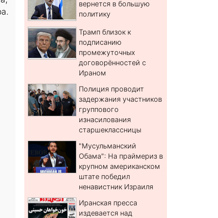
вернется в большую
а.
политику
Трамп близок к
подписанию
промежуточных
договорённостей с
Ираном
Полиция проводит
задержания участников
группового
изнасилования
старшеклассницы
"Мусульманский
Обама": На праймериз в
крупном американском
штате победил
ненавистник Израиля
Иранская пресса
издевается над