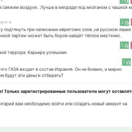
2
#
на свежем воздухе . Лучше в месраде под мозганом с чашкой к
2
08:47
#
у подтянуть при написании ивритских слов ,на русском языке
енной партии-может быть боров найдёт тёплое местечко.
1
вой террора. Карьера успешная.
1
то ГАЗА входит в состав Израиля. Он не боевих, а мирно
не будут эти деньги отбирать?
! Только зарегистрированные пользователи могут оставлят
нтарий вам необходимо войти или создать новый аккаунт на