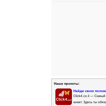
Наши проекты:
Найди свою полови
Click4.co.il — Самы
анкет. Здесь ты обя