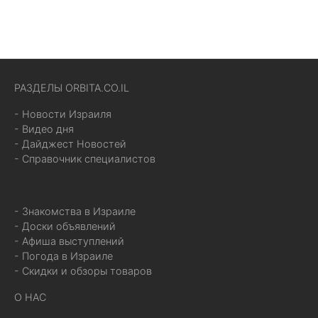
РАЗДЕЛЫ ORBITA.CO.IL
- Новости Израиля
- Видео дня
- Дайджест Новостей
- Справочник специалистов
- Знакомства в Израиле
- Доски объявлений
- Афиша выступлений
- Погода в Израиле
- Скидки и обзоры товаров
О НАС