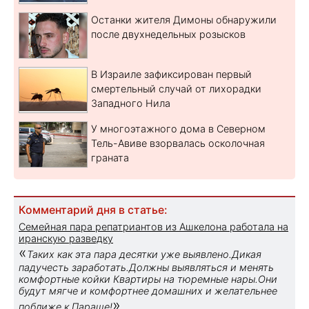
Останки жителя Димоны обнаружили
после двухнедельных розысков
В Израиле зафиксирован первый
смертельный случай от лихорадки
Западного Нила
У многоэтажного дома в Северном
Тель-Авиве взорвалась осколочная
граната
Комментарий дня в статье:
Семейная пара репатриантов из Ашкелона работала на
иранскую разведку
«
Таких как эта пара десятки уже выявлено.Дикая
падучесть заработать.Должны выявляться и менять
комфортные койки Квартиры на тюремные нары.Они
будут мягче и комфортнее домашних и желательнее
»
поближе к Параше!