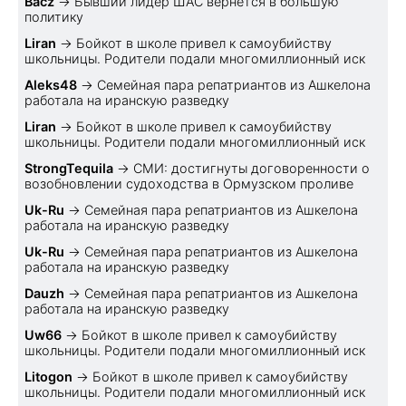
Bacz
→
Бывший лидер ШАС вернется в большую
политику
Liran
→
Бойкот в школе привел к самоубийству
школьницы. Родители подали многомиллионный иск
Aleks48
→
Семейная пара репатриантов из Ашкелона
работала на иранскую разведку
Liran
→
Бойкот в школе привел к самоубийству
школьницы. Родители подали многомиллионный иск
StrongTequila
→
СМИ: достигнуты договоренности о
возобновлении судоходства в Ормузском проливе
Uk-Ru
→
Семейная пара репатриантов из Ашкелона
работала на иранскую разведку
Uk-Ru
→
Семейная пара репатриантов из Ашкелона
работала на иранскую разведку
Dauzh
→
Семейная пара репатриантов из Ашкелона
работала на иранскую разведку
Uw66
→
Бойкот в школе привел к самоубийству
школьницы. Родители подали многомиллионный иск
Litogon
→
Бойкот в школе привел к самоубийству
школьницы. Родители подали многомиллионный иск