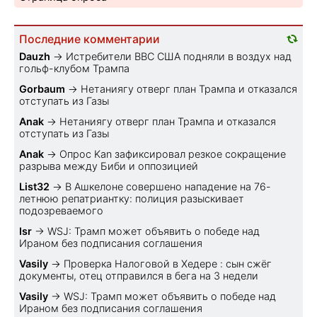
Последние комментарии
Dauzh
→
Истребители ВВС США подняли в воздух над
гольф-клубом Трампа
Gorbaum
→
Нетаниягу отверг план Трампа и отказался
отступать из Газы
Anak
→
Нетаниягу отверг план Трампа и отказался
отступать из Газы
Anak
→
Опрос Kan зафиксировал резкое сокращение
разрыва между Биби и оппозицией
List32
→
В Ашкелоне совершено нападение на 76-
летнюю репатриантку: полиция разыскивает
подозреваемого
Isr
→
WSJ: Трамп может объявить о победе над
Ираном без подписания соглашения
Vasily
→
Проверка Налоговой в Хедере : сын сжёг
документы, отец отправился в бега на 3 недели
Vasily
→
WSJ: Трамп может объявить о победе над
Ираном без подписания соглашения