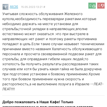
0
0
Alt36
15.05.2023 13:21
#
Учитывая сложность обслуживания Железного
купола,необходимость перезарядки ракетами.которые
небходимо держать на месте установки для
стрельбы,точной укладки в направляющих,вполне
естественно может оказаться .что при выстреле в
направляющих нет ракет и поэтому ракеты противника
попадают в цель.Если такие случаи называет техническими
причинами вместо названия Халатность обслуживающего
персонала и просчета своевременной подвозки ракет для
стрельбы, для оправдания гибели наших людей,то
хотелость бы получить результаты расследования таких
случаев или хотя бы узнать какая гайка не была докручена
при подготовке установки к боевому применению.Кроме
того при боевом применении нужна скорость и
расторопность,а не выполнение лозунга в Израиле --ЛЕАТ-
ЛЕАТ!!!!
Добро пожаловать в Наше Кафе! Только
зарегистрированные пользователи могут оставлять