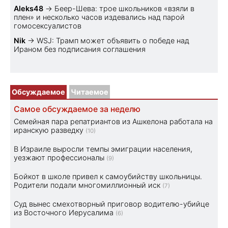
Aleks48
→
Беер-Шева: трое школьников «взяли в
плен» и несколько часов издевались над парой
гомосексуалистов
Nik
→
WSJ: Трамп может объявить о победе над
Ираном без подписания соглашения
Обсуждаемое
Читаемое
Самое обсуждаемое за неделю
Семейная пара репатриантов из Ашкелона работала на
иранскую разведку
(10)
В Израиле выросли темпы эмиграции населения,
уезжают профессионалы
(9)
Бойкот в школе привел к самоубийству школьницы.
Родители подали многомиллионный иск
(7)
Суд вынес смехотворный приговор водителю-убийце
из Восточного Иерусалима
(6)