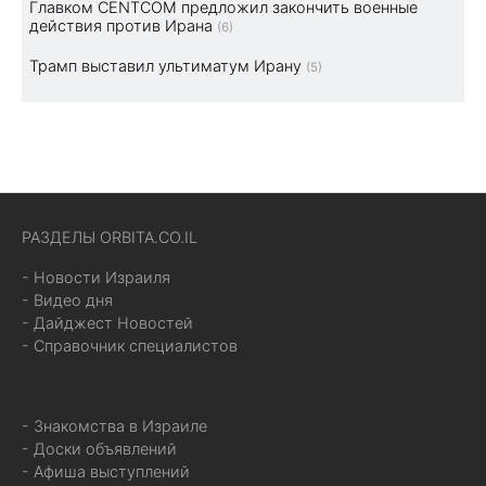
Главком CENTCOM предложил закончить военные
действия против Ирана
(6)
Трамп выставил ультиматум Ирану
(5)
РАЗДЕЛЫ ORBITA.CO.IL
- Новости Израиля
- Видео дня
- Дайджест Новостей
- Справочник специалистов
- Знакомства в Израиле
- Доски объявлений
- Афиша выступлений