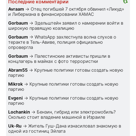
Последние комментарии
Avraam
→
Отец погибшей 7 октября обвинил «Ликуд»
и Либермана в финансировании ХАМАС
Gorbaum
→
Эдельштейн заявил о намерении войти в
широкую правящую коалицию
Gorbaum
→
WhatsApp захлестнула волна слухов о
теракте в Тель-Авиве, полиция официально
опровергла
Gorbaum
→
Палестинские активисты пришли в
концлагерь в майках с фото террористки
Abram55
→
Крупные политики готовы создать новую
партию
Mikrok
→
Крупные политики готовы создать новую
партию
Evgeni
→
Крупные политики готовы создать новую
партию
Lochankin
→
Бензин, гибрид или электромобиль?
Cколько стоит владение машиной в Израиле
Uk-Ru
→
Житель Гуш-Дана изнасиловал знакомую в
одной из гостиниц Эйлата