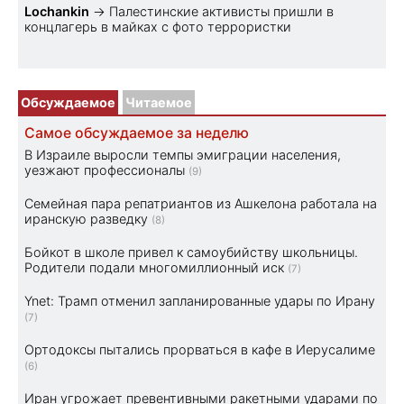
Lochankin
→
Палестинские активисты пришли в
концлагерь в майках с фото террористки
Обсуждаемое
Читаемое
Самое обсуждаемое за неделю
В Израиле выросли темпы эмиграции населения,
уезжают профессионалы
(9)
Семейная пара репатриантов из Ашкелона работала на
иранскую разведку
(8)
Бойкот в школе привел к самоубийству школьницы.
Родители подали многомиллионный иск
(7)
Ynet: Трамп отменил запланированные удары по Ирану
(7)
Ортодоксы пытались прорваться в кафе в Иерусалиме
(6)
Иран угрожает превентивными ракетными ударами по