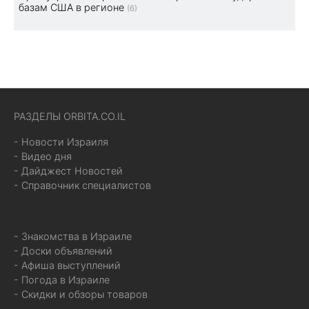
базам США в регионе
(6)
РАЗДЕЛЫ ORBITA.CO.IL
- Новости Израиля
- Видео дня
- Дайджест Новостей
- Справочник специалистов
- Знакомства в Израиле
- Доски объявлений
- Афиша выступлений
- Погода в Израиле
- Скидки и обзоры товаров