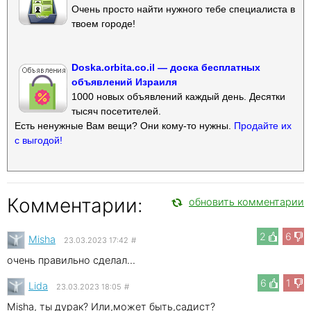
Очень просто найти нужного тебе специалиста в
твоем городе!
Doska.orbita.co.il — доска бесплатных
объявлений Израиля
1000 новых объявлений каждый день. Десятки
тысяч посетителей.
Есть ненужные Вам вещи? Они кому-то нужны.
Продайте их
с выгодой!
Комментарии:
обновить комментарии
2
6
Misha
23.03.2023 17:42
#
очень правильно сделал...
6
1
Lida
23.03.2023 18:05
#
Misha, ты дурак? Или,может быть,садист?