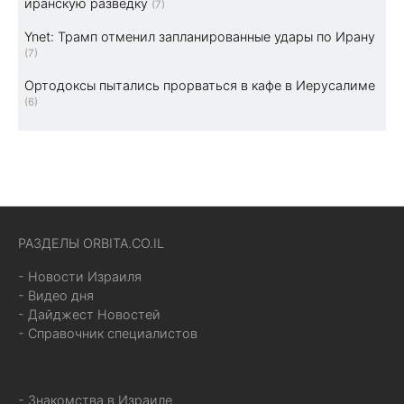
иранскую разведку
(7)
Ynet: Трамп отменил запланированные удары по Ирану
(7)
Ортодоксы пытались прорваться в кафе в Иерусалиме
(6)
РАЗДЕЛЫ ORBITA.CO.IL
- Новости Израиля
- Видео дня
- Дайджест Новостей
- Справочник специалистов
- Знакомства в Израиле