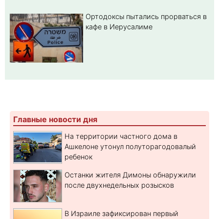
Ортодоксы пытались прорваться в
кафе в Иерусалиме
Главные новости дня
На территории частного дома в
Ашкелоне утонул полуторагодовалый
ребенок
Останки жителя Димоны обнаружили
после двухнедельных розысков
В Израиле зафиксирован первый