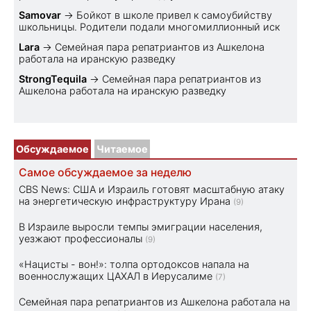
Samovar
→
Бойкот в школе привел к самоубийству
школьницы. Родители подали многомиллионный иск
Lara
→
Семейная пара репатриантов из Ашкелона
работала на иранскую разведку
StrongTequila
→
Семейная пара репатриантов из
Ашкелона работала на иранскую разведку
Обсуждаемое
Читаемое
Самое обсуждаемое за неделю
CBS News: США и Израиль готовят масштабную атаку
на энергетическую инфраструктуру Ирана
(9)
В Израиле выросли темпы эмиграции населения,
уезжают профессионалы
(9)
«Нацисты - вон!»: толпа ортодоксов напала на
военнослужащих ЦАХАЛ в Иерусалиме
(7)
Семейная пара репатриантов из Ашкелона работала на