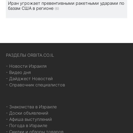
Иран угрожает превентивными ракетными ударами по
базам США в регионе
(6)
РАЗДЕЛЫ ORBITA.CO.IL
- Новости Израиля
- Видео дня
- Дайджест Новостей
- Справочник специалистов
- Знакомства в Израиле
- Доски объявлений
- Афиша выступлений
- Погода в Израиле
- Скидки и обзоры товаров