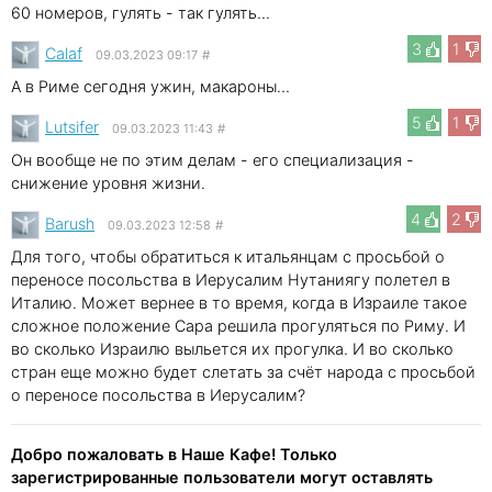
60 номеров, гулять - так гулять...
3
1
Calaf
09.03.2023 09:17
#
А в Риме сегодня ужин, макароны…
5
1
Lutsifer
09.03.2023 11:43
#
Он вообще не по этим делам - его специализация -
снижение уровня жизни.
4
2
Barush
09.03.2023 12:58
#
Для того, чтобы обратиться к итальянцам с просьбой о
переносе посольства в Иерусалим Нутаниягу полетел в
Италию. Может вернее в то время, когда в Израиле такое
сложное положение Сара решила прогуляться по Риму. И
во сколько Израилю выльется их прогулка. И во сколько
стран еще можно будет слетать за счёт народа с просьбой
о переносе посольства в Иерусалим?
Добро пожаловать в Наше Кафе! Только
зарегистрированные пользователи могут оставлять