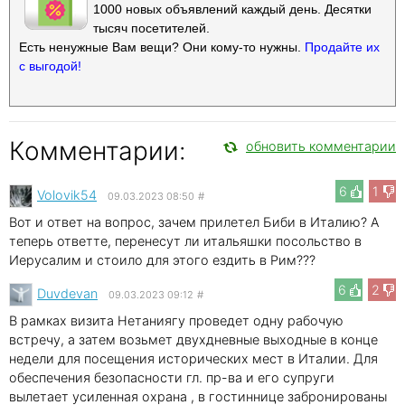
1000 новых объявлений каждый день. Десятки
тысяч посетителей.
Есть ненужные Вам вещи? Они кому-то нужны.
Продайте их
с выгодой!
Комментарии:
обновить комментарии
6
1
Volovik54
09.03.2023 08:50
#
Вот и ответ на вопрос, зачем прилетел Биби в Италию? А
теперь ответте, перенесут ли итальяшки посольство в
Иерусалим и стоило для этого ездить в Рим???
6
2
Duvdevan
09.03.2023 09:12
#
В рамках визита Нетаниягу проведет одну рабочую
встречу, а затем возьмет двухдневные выходные в конце
недели для посещения исторических мест в Италии. Для
обеспечения безопасности гл. пр-ва и его супруги
вылетает усиленная охрана , в гостиннице забронированы