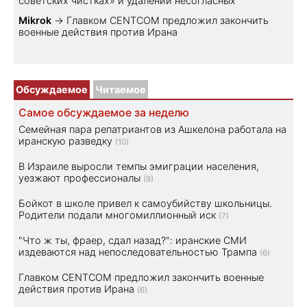
советских чистках» и удалении несогласных
Mikrok
→
Главком CENTCOM предложил закончить
военные действия против Ирана
Обсуждаемое
Читаемое
Самое обсуждаемое за неделю
Семейная пара репатриантов из Ашкелона работала на
иранскую разведку
(10)
В Израиле выросли темпы эмиграции населения,
уезжают профессионалы
(9)
Бойкот в школе привел к самоубийству школьницы.
Родители подали многомиллионный иск
(7)
"Что ж ты, фраер, сдал назад?": иранские СМИ
издеваются над непоследовательностью Трампа
(6)
Главком CENTCOM предложил закончить военные
действия против Ирана
(6)