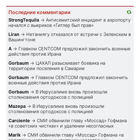
Последние комментарии
StrongTequila
→
Антисемитский инцидент в аэропорту
начался с выкриков «Гитлер был прав»
Liran
→
Нетаниягу отказался от встречи с Зеленским в
Вашингтоне
A
→
Главком CENTCOM предложил закончить военные
действия против Ирана
Gorbaum
→
ЦАХАЛ разыскивает боевика на
территории поселения в Самарии
Gorbaum
→
Главком CENTCOM предложил закончить
военные действия против Ирана
Gorbaum
→
В Иерусалиме вновь произошли
столкновения ортодоксов с полицией
Mazepa
→
В Иерусалиме вновь произошли
столкновения ортодоксов с полицией
Carciente
→
СМИ обвинили главу «Моссад» Гофмана
«в советских чистках» и удалении несогласных
Marik
→
СМИ обвинили главу «Моссад» Гофмана «в