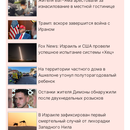
Жителя Бат-Яма арестовали за
изнасилование в местной гостинице
Трамп: вскоре завершится война с
Ираном
Fox News: Израиль и США провели
успешное испытание системы «Хец»
На территории частного дома в
Ашкелоне утонул полуторагодовалый
ребенок
Останки жителя Димоны обнаружили
после двухнедельных розысков
В Израиле зафиксирован первый
смертельный случай от лихорадки
Западного Нила