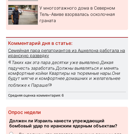
У многоэтажного дома в Северном
Тель-Авиве взорвалась осколочная
граната
Комментарий дня в статье:
Семейная пара репатриантов из Ашкелона работала на
иранскую разведку
«
Таких как эта пара десятки уже выявлено.Дикая
падучесть заработать.Должны выявляться и менять
комфортные койки Квартиры на тюремные нары.Они
будут мягче и комфортнее домашних и желательнее
»
поближе к Параше!
Средняя оценка комментария: 6
Опрос недели
Должен ли Израиль нанести упреждающий
бомбовый удар по иранским ядерным объектам?