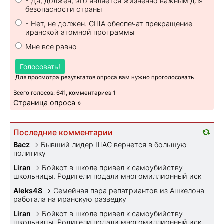
- Да, должен, это является жизненно важным для
безопасности страны
- Нет, не должен. США обеспечат прекращение
иранской атомной программы
Мне все равно
Голосовать!
Для просмотра результатов опроса вам нужно проголосовать
Всего голосов: 641, комментариев 1
Страница опроса »
Последние комментарии
Bacz
→
Бывший лидер ШАС вернется в большую
политику
Liran
→
Бойкот в школе привел к самоубийству
школьницы. Родители подали многомиллионный иск
Aleks48
→
Семейная пара репатриантов из Ашкелона
работала на иранскую разведку
Liran
→
Бойкот в школе привел к самоубийству
школьницы. Родители подали многомиллионный иск