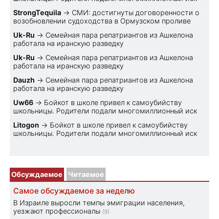
StrongTequila
→
СМИ: достигнуты договоренности о
возобновлении судоходства в Ормузском проливе
Uk-Ru
→
Семейная пара репатриантов из Ашкелона
работала на иранскую разведку
Uk-Ru
→
Семейная пара репатриантов из Ашкелона
работала на иранскую разведку
Dauzh
→
Семейная пара репатриантов из Ашкелона
работала на иранскую разведку
Uw66
→
Бойкот в школе привел к самоубийству
школьницы. Родители подали многомиллионный иск
Litogon
→
Бойкот в школе привел к самоубийству
школьницы. Родители подали многомиллионный иск
Обсуждаемое
Читаемое
Самое обсуждаемое за неделю
В Израиле выросли темпы эмиграции населения,
уезжают профессионалы
(9)