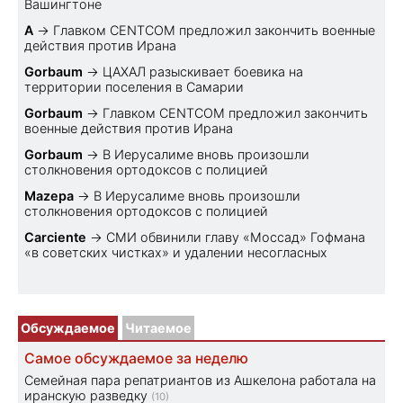
Вашингтоне
A
→
Главком CENTCOM предложил закончить военные
действия против Ирана
Gorbaum
→
ЦАХАЛ разыскивает боевика на
территории поселения в Самарии
Gorbaum
→
Главком CENTCOM предложил закончить
военные действия против Ирана
Gorbaum
→
В Иерусалиме вновь произошли
столкновения ортодоксов с полицией
Mazepa
→
В Иерусалиме вновь произошли
столкновения ортодоксов с полицией
Carciente
→
СМИ обвинили главу «Моссад» Гофмана
«в советских чистках» и удалении несогласных
Обсуждаемое
Читаемое
Самое обсуждаемое за неделю
Семейная пара репатриантов из Ашкелона работала на
иранскую разведку
(10)