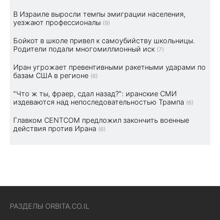
В Израиле выросли темпы эмиграции населения,
уезжают профессионалы
(9)
Бойкот в школе привел к самоубийству школьницы.
Родители подали многомиллионный иск
(7)
Иран угрожает превентивными ракетными ударами по
базам США в регионе
(6)
"Что ж ты, фраер, сдал назад?": иранские СМИ
издеваются над непоследовательностью Трампа
(6)
Главком CENTCOM предложил закончить военные
действия против Ирана
(6)
РАЗДЕЛЫ ORBITA.CO.IL