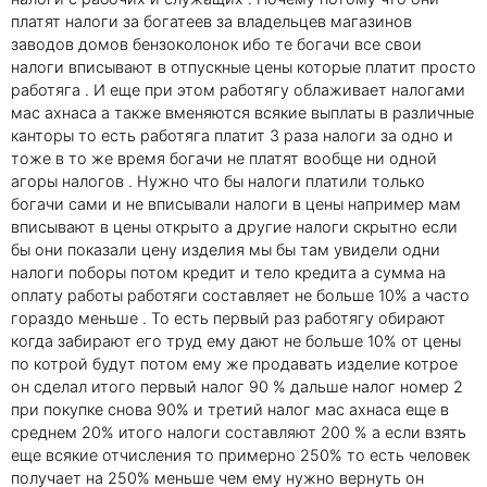
платят налоги за богатеев за владельцев магазинов
заводов домов бензоколонок ибо те богачи все свои
налоги вписывают в отпускные цены которые платит просто
работяга . И еще при этом работягу облаживает налогами
мас ахнаса а также вменяются всякие выплаты в различные
канторы то есть работяга платит 3 раза налоги за одно и
тоже в то же время богачи не платят вообще ни одной
агоры налогов . Нужно что бы налоги платили только
богачи сами и не вписывали налоги в цены например мам
вписывают в цены открыто а другие налоги скрытно если
бы они показали цену изделия мы бы там увидели одни
налоги поборы потом кредит и тело кредита а сумма на
оплату работы работяги составляет не больше 10% а часто
гораздо меньше . То есть первый раз работягу обирают
когда забирают его труд ему дают не больше 10% от цены
по котрой будут потом ему же продавать изделие котрое
он сделал итого первый налог 90 % дальше налог номер 2
при покупке снова 90% и третий налог мас ахнаса еще в
среднем 20% итого налоги составляют 200 % а если взять
еще всякие отчисления то примерно 250% то есть человек
получает на 250% меньше чем ему нужно вернуть он