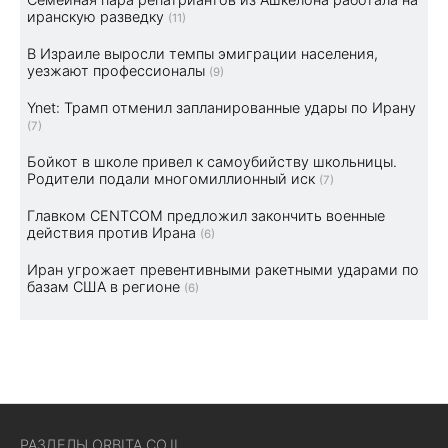
иранскую разведку
(11)
В Израиле выросли темпы эмиграции населения,
уезжают профессионалы
(9)
Ynet: Трамп отменил запланированные удары по Ирану
(7)
Бойкот в школе привел к самоубийству школьницы.
Родители подали многомиллионный иск
(7)
Главком CENTCOM предложил закончить военные
действия против Ирана
(6)
Иран угрожает превентивными ракетными ударами по
базам США в регионе
(6)
РАЗДЕЛЫ ORBITA.CO.IL