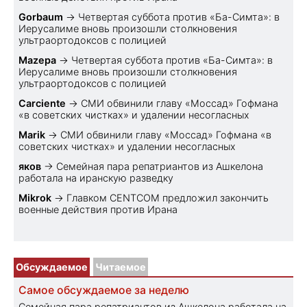
Gorbaum
→
Четвертая суббота против «Ба-Симта»: в
Иерусалиме вновь произошли столкновения
ультраортодоксов с полицией
Mazepa
→
Четвертая суббота против «Ба-Симта»: в
Иерусалиме вновь произошли столкновения
ультраортодоксов с полицией
Carciente
→
СМИ обвинили главу «Моссад» Гофмана
«в советских чистках» и удалении несогласных
Marik
→
СМИ обвинили главу «Моссад» Гофмана «в
советских чистках» и удалении несогласных
яков
→
Семейная пара репатриантов из Ашкелона
работала на иранскую разведку
Mikrok
→
Главком CENTCOM предложил закончить
военные действия против Ирана
Обсуждаемое
Читаемое
Самое обсуждаемое за неделю
Семейная пара репатриантов из Ашкелона работала на