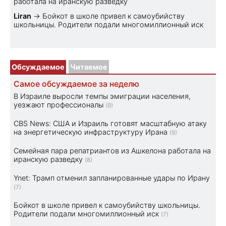
работала на иранскую разведку
Liran
→
Бойкот в школе привел к самоубийству
школьницы. Родители подали многомиллионный иск
Обсуждаемое
Читаемое
Самое обсуждаемое за неделю
В Израиле выросли темпы эмиграции населения,
уезжают профессионалы
(9)
CBS News: США и Израиль готовят масштабную атаку
на энергетическую инфраструктуру Ирана
(9)
Семейная пара репатриантов из Ашкелона работала на
иранскую разведку
(8)
Ynet: Трамп отменил запланированные удары по Ирану
(7)
Бойкот в школе привел к самоубийству школьницы.
Родители подали многомиллионный иск
(7)