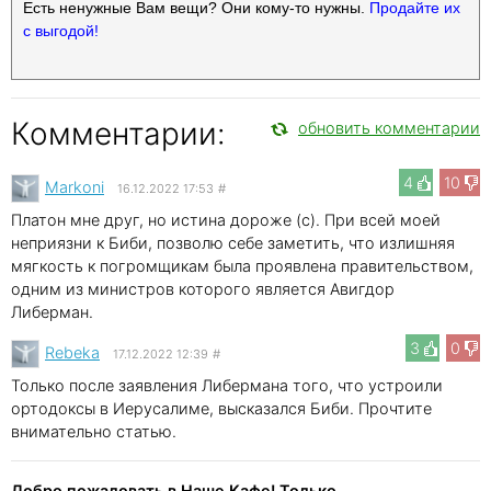
Есть ненужные Вам вещи? Они кому-то нужны.
Продайте их
с выгодой!
Комментарии:
обновить комментарии
4
10
Markoni
16.12.2022 17:53
#
Платон мне друг, но истина дороже (с). При всей моей
неприязни к Биби, позволю себе заметить, что излишняя
мягкость к погромщикам была проявлена правительством,
одним из министров которого является Авигдор
Либерман.
3
0
Rebeka
17.12.2022 12:39
#
Только после заявления Либермана того, что устроили
ортодоксы в Иерусалиме, высказался Биби. Прочтите
внимательно статью.
Добро пожаловать в Наше Кафе! Только