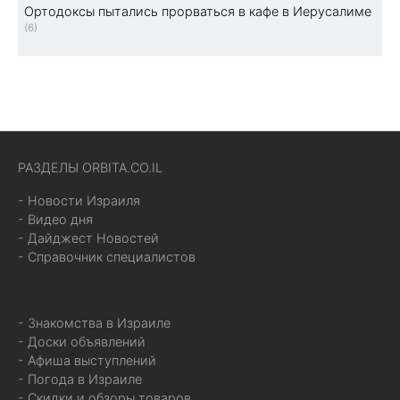
Ортодоксы пытались прорваться в кафе в Иерусалиме
(6)
РАЗДЕЛЫ ORBITA.CO.IL
- Новости Израиля
- Видео дня
- Дайджест Новостей
- Справочник специалистов
- Знакомства в Израиле
- Доски объявлений
- Афиша выступлений
- Погода в Израиле
- Скидки и обзоры товаров