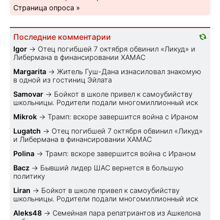
Страница опроса »
Последние комментарии
Igor
→
Отец погибшей 7 октября обвинил «Ликуд» и
Либермана в финансировании ХАМАС
Margarita
→
Житель Гуш-Дана изнасиловал знакомую
в одной из гостиниц Эйлата
Samovar
→
Бойкот в школе привел к самоубийству
школьницы. Родители подали многомиллионный иск
Mikrok
→
Трамп: вскоре завершится война с Ираном
Lugatch
→
Отец погибшей 7 октября обвинил «Ликуд»
и Либермана в финансировании ХАМАС
Polina
→
Трамп: вскоре завершится война с Ираном
Bacz
→
Бывший лидер ШАС вернется в большую
политику
Liran
→
Бойкот в школе привел к самоубийству
школьницы. Родители подали многомиллионный иск
Aleks48
→
Семейная пара репатриантов из Ашкелона