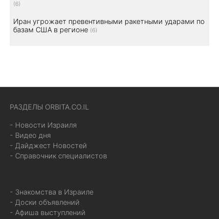
(6)
Иран угрожает превентивными ракетными ударами по
базам США в регионе
(6)
РАЗДЕЛЫ ORBITA.CO.IL
- Новости Израиля
- Видео дня
- Дайджест Новостей
- Справочник специалистов
- Знакомства в Израиле
- Доски объявлений
- Афиша выступлений