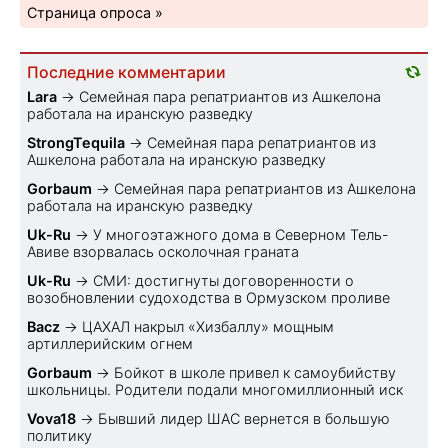
Страница опроса »
Последние комментарии
Lara
→
Семейная пара репатриантов из Ашкелона
работала на иранскую разведку
StrongTequila
→
Семейная пара репатриантов из
Ашкелона работала на иранскую разведку
Gorbaum
→
Семейная пара репатриантов из Ашкелона
работала на иранскую разведку
Uk-Ru
→
У многоэтажного дома в Северном Тель-
Авиве взорвалась осколочная граната
Uk-Ru
→
СМИ: достигнуты договоренности о
возобновлении судоходства в Ормузском проливе
Bacz
→
ЦАХАЛ накрыл «Хизбаллу» мощным
артиллерийским огнем
Gorbaum
→
Бойкот в школе привел к самоубийству
школьницы. Родители подали многомиллионный иск
Vova18
→
Бывший лидер ШАС вернется в большую
политику