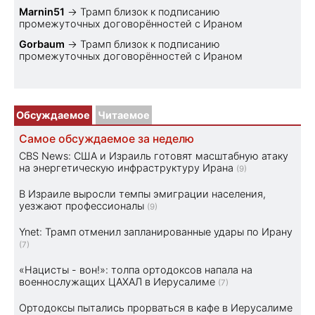
Marnin51
→
Трамп близок к подписанию
промежуточных договорённостей с Ираном
Gorbaum
→
Трамп близок к подписанию
промежуточных договорённостей с Ираном
Обсуждаемое
Читаемое
Самое обсуждаемое за неделю
CBS News: США и Израиль готовят масштабную атаку
на энергетическую инфраструктуру Ирана
(9)
В Израиле выросли темпы эмиграции населения,
уезжают профессионалы
(9)
Ynet: Трамп отменил запланированные удары по Ирану
(7)
«Нацисты - вон!»: толпа ортодоксов напала на
военнослужащих ЦАХАЛ в Иерусалиме
(7)
Ортодоксы пытались прорваться в кафе в Иерусалиме