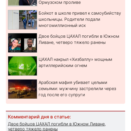
Ормузском проливе
Бойкот в школе привел к самоубийству
школьницы. Родители подали
многомиллионный иск
Двое бойцов ЦАХАЛ погибли в Южном
Ливане, четверо тяжело ранены
ЦАХАЛ накрыл «Хизбаллу» мощным
артиллерийским огнем
Арабская мафия убивает целыми
семьями: мужчину застрелили через
год после его супруги
Комментарий дня в статье:
Двое бойцов ЦАХАЛ погибли в Южном Ливане,
четверо тяжело ранены