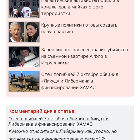
Палестинские активисты пришли в
концлагерь в майках с фото
террористки
Крупные политики готовы создать
новую партию
Завершилось расследование убийства
на съемной квартире Airbnb в
Иерусалиме
Отец погибшей 7 октября обвинил
«Ликуд» и Либермана в
финансировании ХАМАС
Комментарий дня в статье:
Отец погибшей 7 октября обвинил «Ликуд» и
Либермана в финансировании ХАМАС
«
Можно относиться к Либерману как угодно, но
»
причём тут он к финансированию хамас?