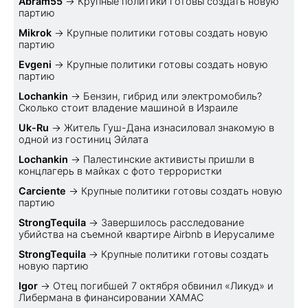
Abram55
→
Крупные политики готовы создать новую
партию
Mikrok
→
Крупные политики готовы создать новую
партию
Evgeni
→
Крупные политики готовы создать новую
партию
Lochankin
→
Бензин, гибрид или электромобиль?
Cколько стоит владение машиной в Израиле
Uk-Ru
→
Житель Гуш-Дана изнасиловал знакомую в
одной из гостиниц Эйлата
Lochankin
→
Палестинские активисты пришли в
концлагерь в майках с фото террористки
Carciente
→
Крупные политики готовы создать новую
партию
StrongTequila
→
Завершилось расследование
убийства на съемной квартире Airbnb в Иерусалиме
StrongTequila
→
Крупные политики готовы создать
новую партию
Igor
→
Отец погибшей 7 октября обвинил «Ликуд» и
Либермана в финансировании ХАМАС