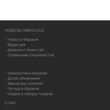
РАЗДЕЛЫ ORBITA.CO.IL
- Новости Израиля
- Видео дня
- Дайджест Новостей
- Справочник специалистов
- Знакомства в Израиле
- Доски объявлений
- Афиша выступлений
- Погода в Израиле
- Скидки и обзоры товаров
О НАС