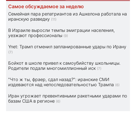
Самое обсуждаемое за неделю
Семейная пара репатриантов из Ашкелона работала на
иранскую разведку
(11)
В Израиле выросли темпы эмиграции населения,
уезжают профессионалы
(9)
Ynet: Трамп отменил запланированные удары по Ирану
(7)
Бойкот в школе привел к самоубийству школьницы.
Родители подали многомиллионный иск
(7)
"Что ж ты, фраер, сдал назад?": иранские СМИ
издеваются над непоследовательностью Трампа
(6)
Иран угрожает превентивными ракетными ударами по
базам США в регионе
(6)