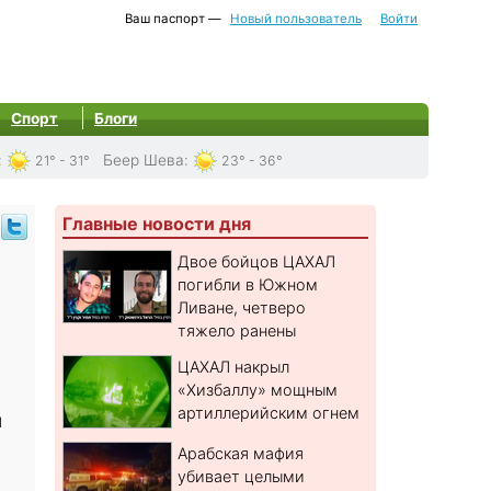
Ваш паспорт —
Новый пользователь
Войти
Спорт
Блоги
:
Беер Шева
:
21° - 31°
23° - 36°
Главные новости дня
Двое бойцов ЦАХАЛ
погибли в Южном
Ливане, четверо
тяжело ранены
ЦАХАЛ накрыл
«Хизбаллу» мощным
артиллерийским огнем
и
Арабская мафия
убивает целыми