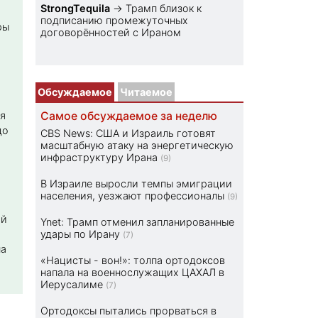
StrongTequila
→
Трамп близок к
подписанию промежуточных
ры
договорённостей с Ираном
Обсуждаемое
Читаемое
я
Самое обсуждаемое за неделю
до
CBS News: США и Израиль готовят
масштабную атаку на энергетическую
инфраструктуру Ирана
(9)
В Израиле выросли темпы эмиграции
населения, уезжают профессионалы
(9)
ой
Ynet: Трамп отменил запланированные
удары по Ирану
(7)
на
«Нацисты - вон!»: толпа ортодоксов
напала на военнослужащих ЦАХАЛ в
Иерусалиме
(7)
Ортодоксы пытались прорваться в