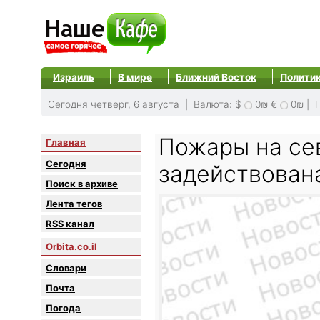
Израиль
В мире
Ближний Восток
Полити
Сегодня четверг, 6 августа |
Валюта
:
$
0₪
€
0₪
|
Пожары на се
Главная
Сегодня
задействован
Поиск в архиве
Лента тегов
RSS канал
Orbita.co.il
Словари
Почта
Погода