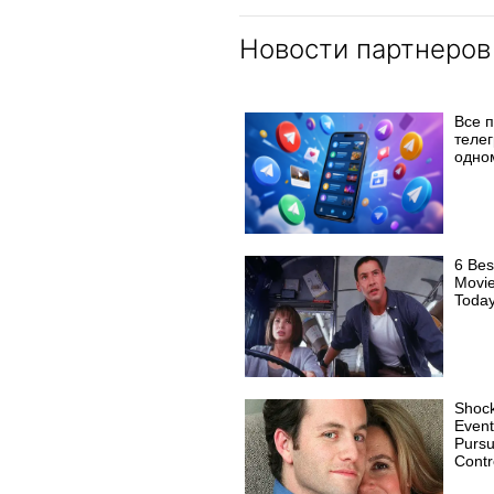
Новости партнеров
Все 
телег
одно
6 Bes
Movie
Toda
Shock
Event
Purs
Contr