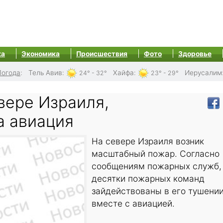
ка
Экономика
Происшествия
Фото
Здоровье
Погода
:
Тель Авив
:
Хайфа
:
Иерусалим
24° - 32°
23° - 29°
вере Израиля,
а авиация
На севере Израиля возник
масштабный пожар. Согласно
сообщениям пожарных служб,
десятки пожарных команд
зайдействованы в его тушени
вместе с авиацией.