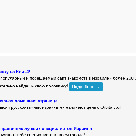
нку на Клик4!
й популярный и посещаемый сайт знакомств в Израиле - более 200 
зательно найдешь свою половинку!
Подробнее →
улярная домашняя страница
ысяч русскоязычных израильтян начинают день с Orbita.co.il
 — справочник лучших специалистов Израиля
нужного тебе специалиста в твоем городе!