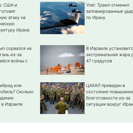
s: США и
Ynet: Трамп отменил
готовят
запланированные уда
ую атаку на
по Ирану
ическую
уктуру Ирана
мп сорвался на
В Израиле установитс
гань из-за
экстремальная жара 
ейся войны с
47 градусов
гибрид или
ЦАХАЛ приведен в
обиль? Cколько
состояние повышенн
адение
боеготовности из-за
 в Израиле
ситуации вокруг Ира