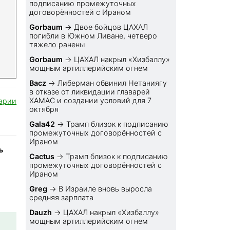
подписанию промежуточных
договорённостей с Ираном
Gorbaum
→
Двое бойцов ЦАХАЛ
погибли в Южном Ливане, четверо
тяжело ранены
Gorbaum
→
ЦАХАЛ накрыл «Хизбаллу»
мощным артиллерийским огнем
Bacz
→
Либерман обвинил Нетаниягу
в отказе от ликвидации главарей
ХАМАС и создании условий для 7
арии
октября
Gala42
→
Трамп близок к подписанию
промежуточных договорённостей с
Ираном
ь
Cactus
→
Трамп близок к подписанию
промежуточных договорённостей с
Ираном
Greg
→
В Израиле вновь выросла
средняя зарплата
Dauzh
→
ЦАХАЛ накрыл «Хизбаллу»
мощным артиллерийским огнем