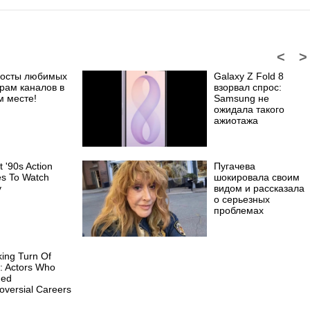
<
>
посты любимых
Galaxy Z Fold 8
рам каналов в
взорвал спрос:
м месте!
Samsung не
ожидала такого
ажиотажа
t '90s Action
Пугачева
s To Watch
шокировала своим
y
видом и рассказала
о серьезных
проблемах
ing Turn Of
: Actors Who
ued
oversial Careers