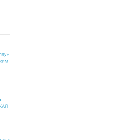
ллу»
ким
ль
АХАЛ
иле »