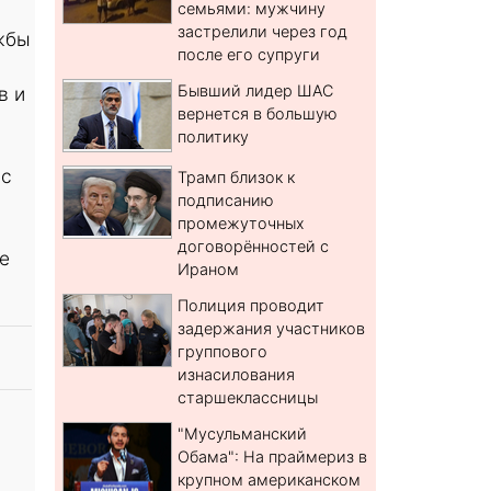
семьями: мужчину
застрелили через год
жбы
после его супруги
Бывший лидер ШАС
в и
вернется в большую
политику
 с
Трамп близок к
подписанию
промежуточных
договорённостей с
е
Ираном
Полиция проводит
задержания участников
группового
изнасилования
старшеклассницы
"Мусульманский
Обама": На праймериз в
крупном американском