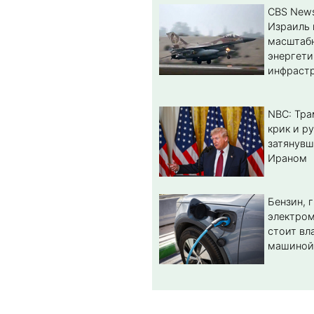
CBS New
Израиль 
масштабн
энергет
инфрастр
NBC: Тра
крик и ру
затянувш
Ираном
Бензин, 
электром
стоит вл
машиной