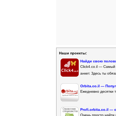
Наши проекты:
Найди свою полови
Click4.co.il — Самы
анкет. Здесь ты обя
Orbita.co.il — Поп
Ежедневно десятки т
Profi.orbita.co.il
Очень просто найти 