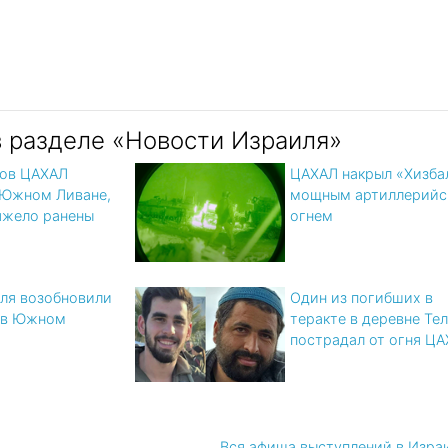
в разделе «Новости Израиля»
цов ЦАХАЛ
ЦАХАЛ накрыл «Хизба
 Южном Ливане,
мощным артиллерийс
яжело ранены
огнем
ля возобновили
Один из погибших в
 в Южном
теракте в деревне Те
пострадал от огня Ц
Вся афиша выступлений в Изра