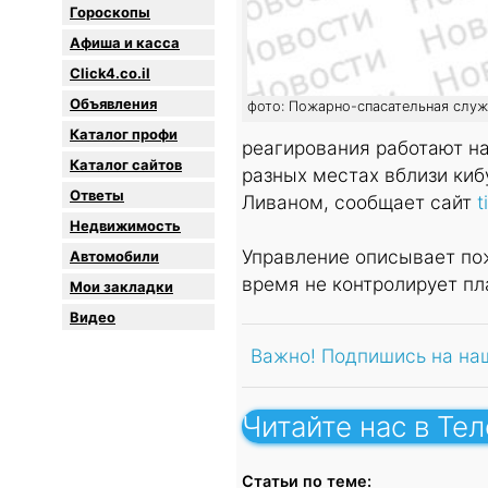
Гороскопы
Афиша и касса
Click4.co.il
Объявления
фото: Пожарно-спасательная служ
Каталог профи
реагирования работают на
Каталог сайтов
разных местах вблизи киб
Oтветы
Ливаном, сообщает сайт
t
Недвижимость
Управление описывает пож
Автомобили
время не контролирует пл
Мои закладки
Видео
Важно! Подпишись на на
Читайте нас в Те
Статьи по теме: