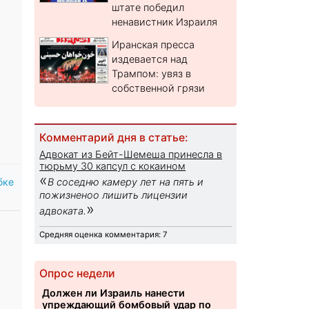
штате победил
ненавистник Израиля
Иранская пресса
издевается над
Трампом: увяз в
собственной грязи
Комментарий дня в статье:
Адвокат из Бейт-Шемеша принесла в
тюрьму 30 капсул с кокаином
«
бке
В соседню камеру лет на пять и
пожизненоо лишить лицензии
»
адвоката.
Средняя оценка комментария: 7
Опрос недели
Должен ли Израиль нанести
упреждающий бомбовый удар по