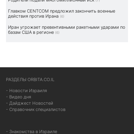
(7)
Главком CENTCOM предложил закончить военные
действия против Ирана
(6)
Иран угрожает превентивными ракетными ударами по
базам США в регионе
(6)
РАЗДЕЛЫ ORBITA.CO.IL
- Новости Израиля
- Видео дня
- Дайджест Новостей
- Справочник специалистов
- Знакомства в Израиле