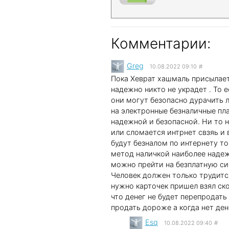
Комментарии:
Greg
10.08.2022 09:10
#
Пока Хеврат хашмаль присылает 
надежно никто не украдет . То 
они могут безопасно дурачить л
на электронные безналичные пл
надежной и безопасной. Ни то 
или сломается интрнет свзяь и 
будут безналом по интернету то
метод наличкой наиболее надеж
можно прейти на безплатную си
Человек должен только трудится
нужно карточек пришел взял ско
что денег не будет перепродать
продать дороже а когда нет ден
Esq
10.08.2022 09:40
#