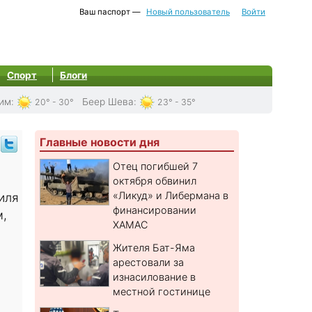
Ваш паспорт —
Новый пользователь
Войти
Спорт
Блоги
им
:
Беер Шева
:
20° - 30°
23° - 35°
Главные новости дня
Отец погибшей 7
октября обвинил
«Ликуд» и Либермана в
иля
финансировании
м,
ХАМАС
Жителя Бат-Яма
арестовали за
изнасилование в
местной гостинице