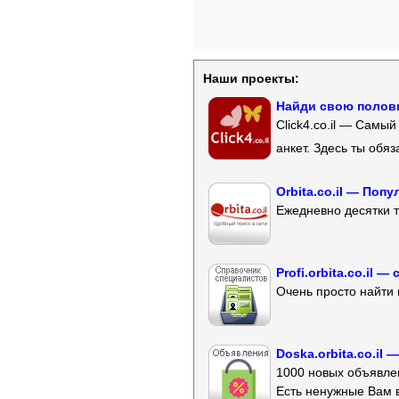
Наши проекты:
Найди свою полови
Click4.co.il — Самы
анкет. Здесь ты обя
Orbita.co.il — Поп
Ежедневно десятки т
Profi.orbita.co.il
Очень просто найти 
Doska.orbita.co.il
1000 новых объявлен
Есть ненужные Вам 