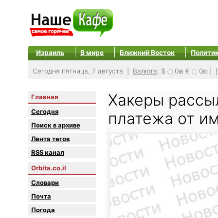
Израиль
В мире
Ближний Восток
Полити
Сегодня пятница, 7 августа |
Валюта
:
$
0₪
€
0₪
|
Хакеры рассы
Главная
Сегодня
платежа от и
Поиск в архиве
Лента тегов
RSS канал
Orbita.co.il
Словари
Почта
Погода