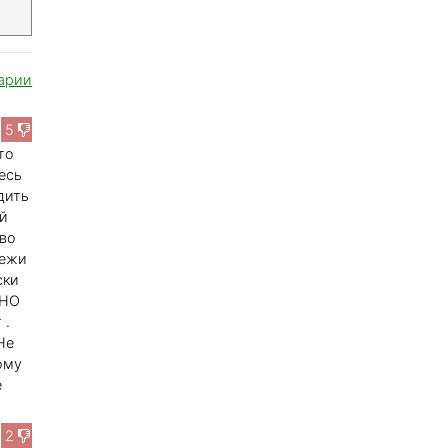
арии
5
то
есь
дить
ей
тво
тежи
ски
 НО
 .
Не
ому
е
2