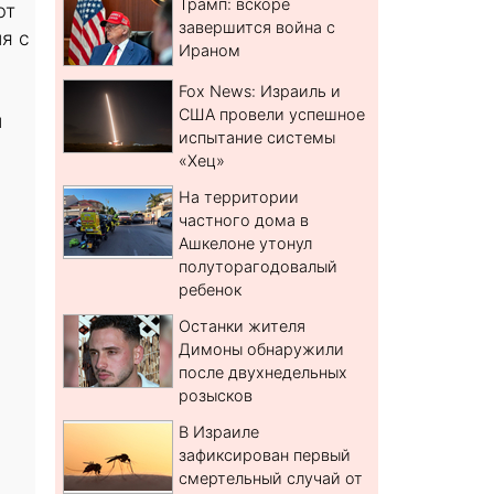
Трамп: вскоре
ют
завершится война с
я с
Ираном
Fox News: Израиль и
США провели успешное
й
испытание системы
«Хец»
На территории
частного дома в
Ашкелоне утонул
полуторагодовалый
ребенок
Останки жителя
Димоны обнаружили
после двухнедельных
розысков
В Израиле
зафиксирован первый
смертельный случай от