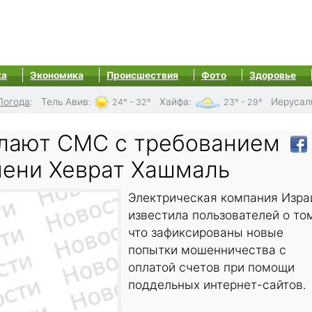
ка
Экономика
Происшествия
Фото
Здоровье
Погода
:
Тель Авив
:
Хайфа
:
Иерусал
24° - 32°
23° - 29°
лают СМС с требованием
мени Хеврат Хашмаль
Электрическая компания Изра
известила пользователей о то
что зафиксированы новые
попытки мошенничества с
оплатой счетов при помощи
поддельных интернет-сайтов.