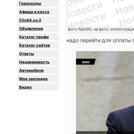
Гороскопы
Афиша и касса
Click4.co.il
Объявления
фото flash90. на фото: иллюстрац
Каталог профи
надо перейти для оплаты
Каталог сайтов
Oтветы
Недвижимость
Автомобили
Мои закладки
Видео