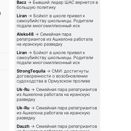
Bacz
→
Бывший лидер ШАС вернется в
большую политику
й
Liran
→
Бойкот в школе привел к
самоубийству школьницы. Родители
подали многомиллионный иск
Aleks48
→
Семейная пара
репатриантов из Ашкелона работала
на иранскую разведку
Liran
→
Бойкот в школе привел к
самоубийству школьницы. Родители
подали многомиллионный иск
StrongTequila
→
СМИ: достигнуты
договоренности о возобновлении
судоходства в Ормузском проливе
Uk-Ru
→
Семейная пара репатриантов
из Ашкелона работала на иранскую
разведку
Uk-Ru
→
Семейная пара репатриантов
из Ашкелона работала на иранскую
разведку
Dauzh
→
Семейная пара репатриантов