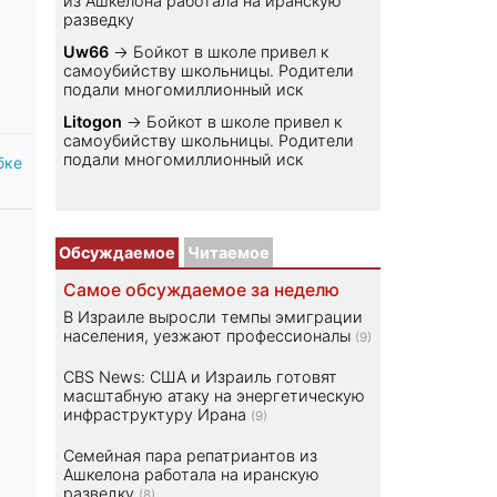
из Ашкелона работала на иранскую
разведку
Uw66
→
Бойкот в школе привел к
самоубийству школьницы. Родители
подали многомиллионный иск
Litogon
→
Бойкот в школе привел к
самоубийству школьницы. Родители
подали многомиллионный иск
бке
Обсуждаемое
Читаемое
Самое обсуждаемое за неделю
В Израиле выросли темпы эмиграции
населения, уезжают профессионалы
(9)
CBS News: США и Израиль готовят
масштабную атаку на энергетическую
инфраструктуру Ирана
(9)
Семейная пара репатриантов из
Ашкелона работала на иранскую
разведку
(8)