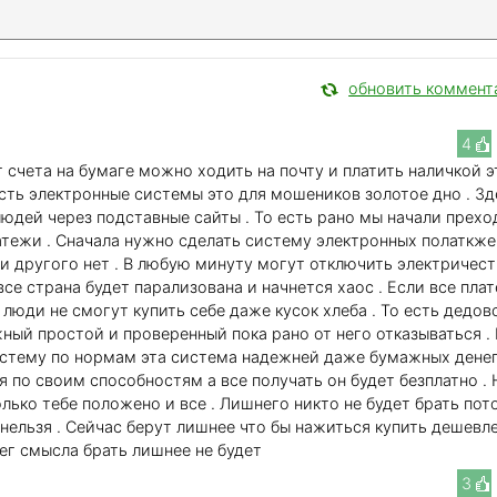
обновить коммент
4
счета на бумаге можно ходить на почту и платить наличкой э
есть электронные системы это для мошеников золотое дно . Зд
юдей через подставные сайты . То есть рано мы начали прехо
атежи . Сначала нужно сделать систему электронных полаткж
ни другого нет . В любую минуту могут отключить электричес
все страна будет парализована и начнется хаос . Если все пла
 люди не смогут купить себе даже кусок хлеба . То есть дедов
ный простой и проверенный пока рано от него отказываться .
стему по нормам эта система надежней даже бумажных денег
 по своим способностям а все получать он будет безплатно . 
лько тебе положено и все . Лишнего никто не будет брать пот
 нельзя . Сейчас берут лишнее что бы нажиться купить дешевл
ег смысла брать лишнее не будет
3